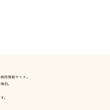
物病院情報サイト。
特徴的。
、
ます。