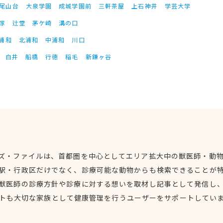
尾山台
大泉学園
成城学園前
三軒茶屋
上石神井
学芸大学
塚
辻堂
茅ケ崎
溝の口
浦和
北浦和
中浦和
川口
白井
船橋
行徳
稲毛
新鎌ヶ谷
ズ・ファイルは、首都圏を中心としてエリア拡大中の獣医師・動
駅・行政区だけでなく、診療可能な動物からも検索できることが
獣医師の診療方針や診療に対する想いを取材し記事として発信し
トも大切な家族として健康管理を行うユーザーをサポートしてい