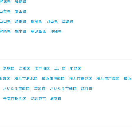
宮城県
福島県
山梨県
富山県
山口県
鳥取県
島根県
岡山県
広島県
宮崎県
熊本県
鹿児島県
沖縄県
新宿区
江東区
江戸川区
品川区
中野区
都筑区
横浜市港北区
横浜市港南区
横浜市鶴見区
横浜市戸塚区
横浜
さいたま市南区
草加市
さいたま市緑区
越谷市
千葉市稲毛区
習志野市
浦安市