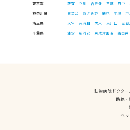
東京都
荻窪
立川
吉祥寺
三鷹
府中
神奈川県
青葉台
あざみ野
鶴見
平塚
戸
埼玉県
大宮
東浦和
志木
東川口
武蔵
千葉県
浦安
新浦安
京成津田沼
西白井
動物病院ドクター
路線・
ペッ