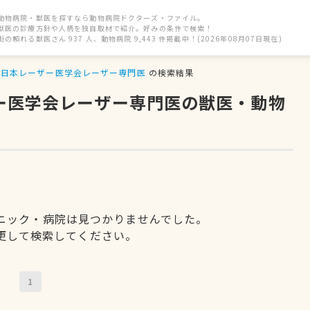
動物病院・獣医を探すなら動物病院ドクターズ・ファイル。
獣医の診療方針や人柄を独自取材で紹介。好みの条件で検索！
街の頼れる獣医さん 937 人、動物病院 9,443 件掲載中！(2026年08月07日現在)
日本レーザー医学会レーザー専門医
の検索結果
ザー医学会レーザー専門医の獣医・動物
ニック・病院は見つかりませんでした。
更して検索してください。
1