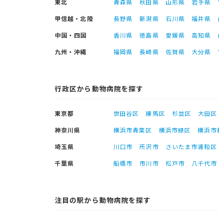
東北
青森県
秋田県
山形県
岩手県
甲信越・北陸
長野県
新潟県
石川県
福井県
中国・四国
香川県
徳島県
愛媛県
高知県
九州・沖縄
福岡県
長崎県
佐賀県
大分県
行政区から動物病院を探す
東京都
世田谷区
練馬区
杉並区
大田区
神奈川県
横浜市青葉区
横浜市緑区
横浜市
埼玉県
川口市
所沢市
さいたま市浦和区
千葉県
船橋市
市川市
松戸市
八千代市
注目の駅から動物病院を探す