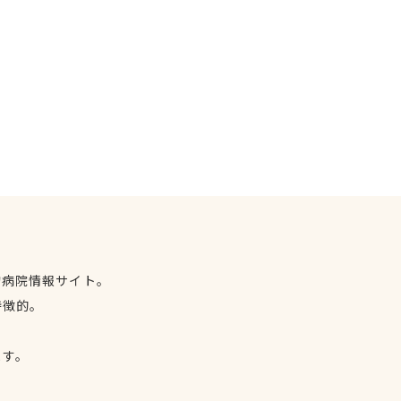
物病院情報サイト。
特徴的。
、
ます。