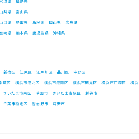
宮城県
福島県
山梨県
富山県
山口県
鳥取県
島根県
岡山県
広島県
宮崎県
熊本県
鹿児島県
沖縄県
新宿区
江東区
江戸川区
品川区
中野区
都筑区
横浜市港北区
横浜市港南区
横浜市鶴見区
横浜市戸塚区
横浜
さいたま市南区
草加市
さいたま市緑区
越谷市
千葉市稲毛区
習志野市
浦安市