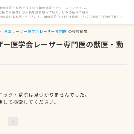
動物病院・獣医を探すなら動物病院ドクターズ・ファイル。
獣医の診療方針や人柄を独自取材で紹介。好みの条件で検索！
街の頼れる獣医さん 937 人、動物病院 9,443 件掲載中！(2026年08月09日現在)
日本レーザー医学会レーザー専門医
の検索結果
ーザー医学会レーザー専門医の獣医・動
ニック・病院は見つかりませんでした。
更して検索してください。
1