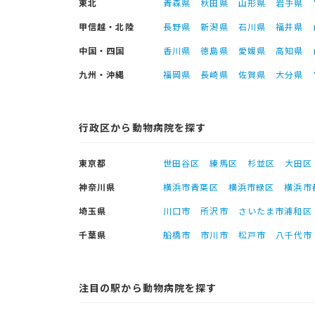
東北
青森県
秋田県
山形県
岩手県
甲信越・北陸
長野県
新潟県
石川県
福井県
中国・四国
香川県
徳島県
愛媛県
高知県
九州・沖縄
福岡県
長崎県
佐賀県
大分県
行政区から動物病院を探す
東京都
世田谷区
練馬区
杉並区
大田区
神奈川県
横浜市青葉区
横浜市緑区
横浜市
埼玉県
川口市
所沢市
さいたま市浦和区
千葉県
船橋市
市川市
松戸市
八千代市
注目の駅から動物病院を探す