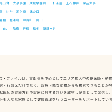
尾山台
大泉学園
成城学園前
三軒茶屋
上石神井
学芸大学
塚
辻堂
茅ケ崎
溝の口
浦和
北浦和
中浦和
川口
白井
船橋
行徳
稲毛
新鎌ヶ谷
ズ・ファイルは、首都圏を中心としてエリア拡大中の獣医師・動
駅・行政区だけでなく、診療可能な動物からも検索できることが
獣医師の診療方針や診療に対する想いを取材し記事として発信し
トも大切な家族として健康管理を行うユーザーをサポートしてい