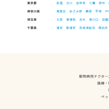
東京都
荻窪
立川
吉祥寺
三鷹
府中
神奈川県
青葉台
あざみ野
鶴見
平塚
戸
埼玉県
大宮
東浦和
志木
東川口
武蔵
千葉県
浦安
新浦安
京成津田沼
西白井
動物病院ドクター
路線・
ペッ