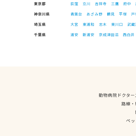
東京都
荻窪
立川
吉祥寺
三鷹
府中
神奈川県
青葉台
あざみ野
鶴見
平塚
戸
埼玉県
大宮
東浦和
志木
東川口
武蔵
千葉県
浦安
新浦安
京成津田沼
西白井
動物病院ドクター
路線・
ペッ