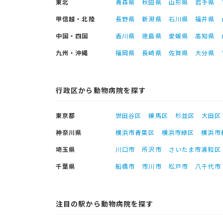
東北
青森県
秋田県
山形県
岩手県
甲信越・北陸
長野県
新潟県
石川県
福井県
中国・四国
香川県
徳島県
愛媛県
高知県
九州・沖縄
福岡県
長崎県
佐賀県
大分県
行政区から動物病院を探す
東京都
世田谷区
練馬区
杉並区
大田区
神奈川県
横浜市青葉区
横浜市緑区
横浜市
埼玉県
川口市
所沢市
さいたま市浦和区
千葉県
船橋市
市川市
松戸市
八千代市
注目の駅から動物病院を探す