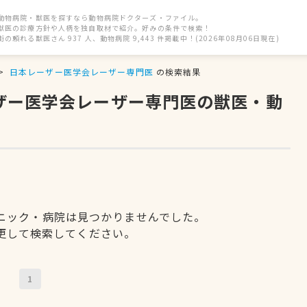
動物病院・獣医を探すなら動物病院ドクターズ・ファイル。
獣医の診療方針や人柄を独自取材で紹介。好みの条件で検索！
街の頼れる獣医さん 937 人、動物病院 9,443 件掲載中！(2026年08月06日現在)
日本レーザー医学会レーザー専門医
の検索結果
ーザー医学会レーザー専門医の獣医・動
ニック・病院は見つかりませんでした。
更して検索してください。
1