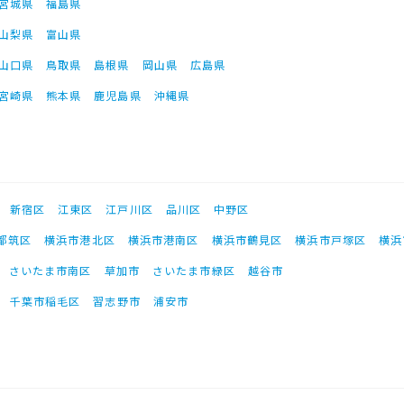
宮城県
福島県
山梨県
富山県
山口県
鳥取県
島根県
岡山県
広島県
宮崎県
熊本県
鹿児島県
沖縄県
新宿区
江東区
江戸川区
品川区
中野区
都筑区
横浜市港北区
横浜市港南区
横浜市鶴見区
横浜市戸塚区
横浜
さいたま市南区
草加市
さいたま市緑区
越谷市
千葉市稲毛区
習志野市
浦安市