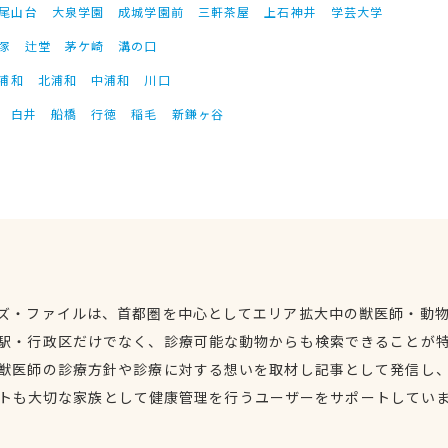
尾山台
大泉学園
成城学園前
三軒茶屋
上石神井
学芸大学
塚
辻堂
茅ケ崎
溝の口
浦和
北浦和
中浦和
川口
白井
船橋
行徳
稲毛
新鎌ヶ谷
ズ・ファイルは、首都圏を中心としてエリア拡大中の獣医師・動
駅・行政区だけでなく、診療可能な動物からも検索できることが
獣医師の診療方針や診療に対する想いを取材し記事として発信し
トも大切な家族として健康管理を行うユーザーをサポートしてい