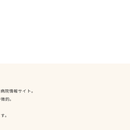
物病院情報サイト。
特徴的。
、
ます。