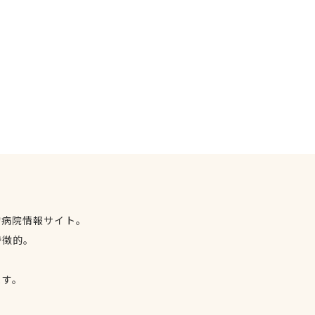
物病院情報サイト。
特徴的。
、
ます。