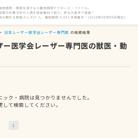
動物病院・獣医を探すなら動物病院ドクターズ・ファイル。
獣医の診療方針や人柄を独自取材で紹介。好みの条件で検索！
街の頼れる獣医さん 937 人、動物病院 9,443 件掲載中！(2026年08月09日現在)
日本レーザー医学会レーザー専門医
の検索結果
ーザー医学会レーザー専門医の獣医・動
ニック・病院は見つかりませんでした。
更して検索してください。
1