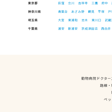
東京都
荻窪
立川
吉祥寺
三鷹
府中
神奈川県
青葉台
あざみ野
鶴見
平塚
戸
埼玉県
大宮
東浦和
志木
東川口
武蔵
千葉県
浦安
新浦安
京成津田沼
西白井
動物病院ドクター
路線・
ペッ