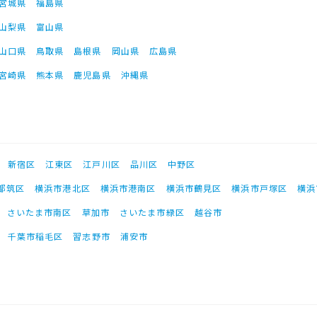
宮城県
福島県
山梨県
富山県
山口県
鳥取県
島根県
岡山県
広島県
宮崎県
熊本県
鹿児島県
沖縄県
新宿区
江東区
江戸川区
品川区
中野区
都筑区
横浜市港北区
横浜市港南区
横浜市鶴見区
横浜市戸塚区
横浜
さいたま市南区
草加市
さいたま市緑区
越谷市
千葉市稲毛区
習志野市
浦安市