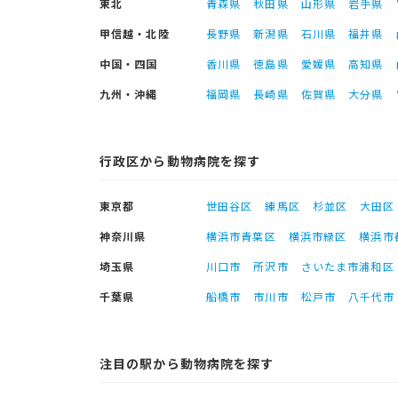
東北
青森県
秋田県
山形県
岩手県
甲信越・北陸
長野県
新潟県
石川県
福井県
中国・四国
香川県
徳島県
愛媛県
高知県
九州・沖縄
福岡県
長崎県
佐賀県
大分県
行政区から動物病院を探す
東京都
世田谷区
練馬区
杉並区
大田区
神奈川県
横浜市青葉区
横浜市緑区
横浜市
埼玉県
川口市
所沢市
さいたま市浦和区
千葉県
船橋市
市川市
松戸市
八千代市
注目の駅から動物病院を探す