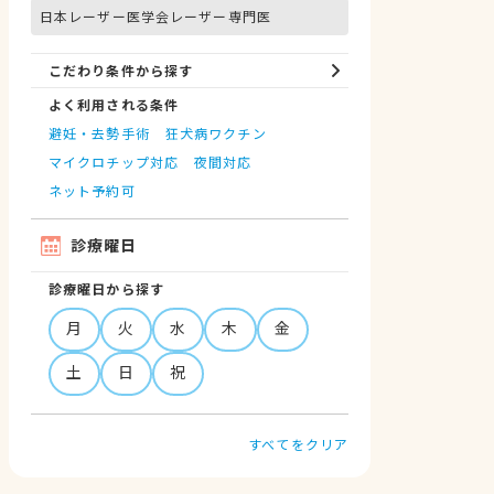
日本レーザー医学会レーザー専門医
こだわり条件から探す
よく利用される条件
避妊・去勢手術
狂犬病ワクチン
マイクロチップ対応
夜間対応
ネット予約可
診療曜日
診療曜日から探す
月
火
水
木
金
土
日
祝
すべてをクリア