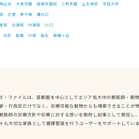
尾山台
大泉学園
成城学園前
三軒茶屋
上石神井
学芸大学
塚
辻堂
茅ケ崎
溝の口
浦和
北浦和
中浦和
川口
白井
船橋
行徳
稲毛
新鎌ヶ谷
ズ・ファイルは、首都圏を中心としてエリア拡大中の獣医師・動
駅・行政区だけでなく、診療可能な動物からも検索できることが
獣医師の診療方針や診療に対する想いを取材し記事として発信し
トも大切な家族として健康管理を行うユーザーをサポートしてい