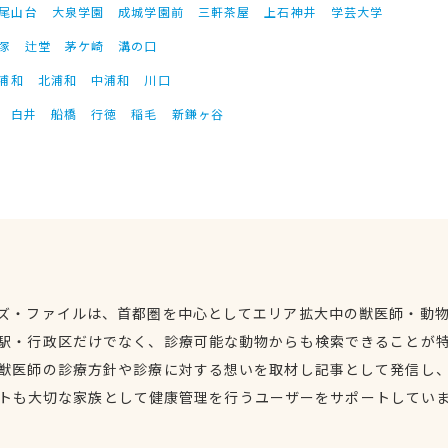
尾山台
大泉学園
成城学園前
三軒茶屋
上石神井
学芸大学
塚
辻堂
茅ケ崎
溝の口
浦和
北浦和
中浦和
川口
白井
船橋
行徳
稲毛
新鎌ヶ谷
ズ・ファイルは、首都圏を中心としてエリア拡大中の獣医師・動
駅・行政区だけでなく、診療可能な動物からも検索できることが
獣医師の診療方針や診療に対する想いを取材し記事として発信し
トも大切な家族として健康管理を行うユーザーをサポートしてい