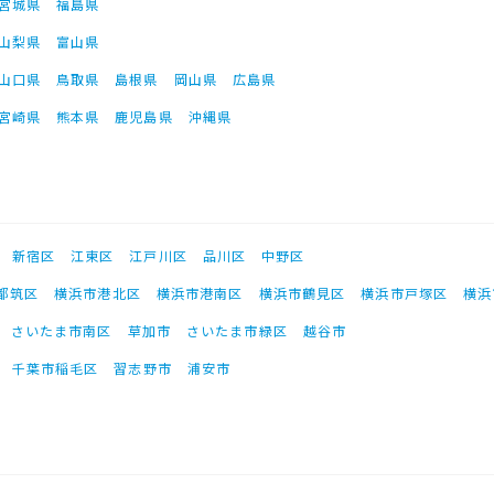
宮城県
福島県
山梨県
富山県
山口県
鳥取県
島根県
岡山県
広島県
宮崎県
熊本県
鹿児島県
沖縄県
新宿区
江東区
江戸川区
品川区
中野区
都筑区
横浜市港北区
横浜市港南区
横浜市鶴見区
横浜市戸塚区
横浜
さいたま市南区
草加市
さいたま市緑区
越谷市
千葉市稲毛区
習志野市
浦安市