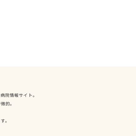
物病院情報サイト。
特徴的。
、
ます。