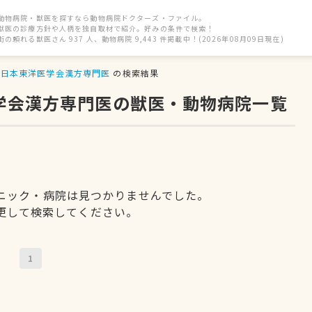
動物病院・獣医を探すなら動物病院ドクターズ・ファイル。
獣医の診療方針や人柄を独自取材で紹介。好みの条件で検索！
街の頼れる獣医さん 937 人、動物病院 9,443 件掲載中！(2026年08月09日現在)
日本東洋医学会漢方専門医
の検索結果
医学会漢方専門医の獣医・動物病院一覧
ニック・病院は見つかりませんでした。
更して検索してください。
1