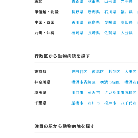
東北
青森県
秋田県
山形県
岩手県
甲信越・北陸
長野県
新潟県
石川県
福井県
中国・四国
香川県
徳島県
愛媛県
高知県
九州・沖縄
福岡県
長崎県
佐賀県
大分県
行政区から動物病院を探す
東京都
世田谷区
練馬区
杉並区
大田区
神奈川県
横浜市青葉区
横浜市緑区
横浜市
埼玉県
川口市
所沢市
さいたま市浦和区
千葉県
船橋市
市川市
松戸市
八千代市
注目の駅から動物病院を探す