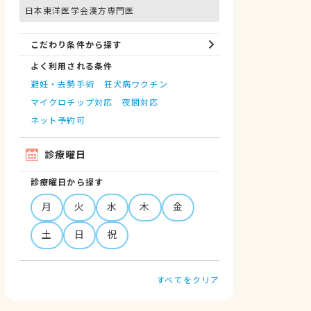
日本東洋医学会漢方専門医
こだわり条件から探す
よく利用される条件
避妊・去勢手術
狂犬病ワクチン
マイクロチップ対応
夜間対応
ネット予約可
診療曜日
診療曜日から探す
月
火
水
木
金
土
日
祝
すべてをクリア