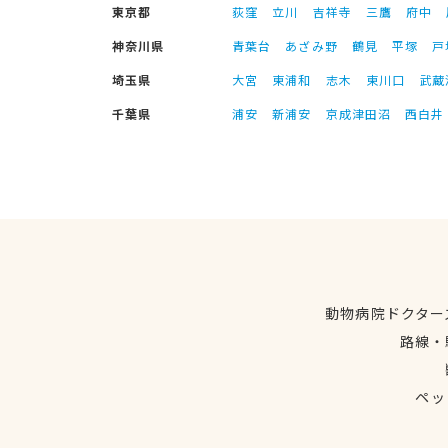
東京都
荻窪
立川
吉祥寺
三鷹
府中
神奈川県
青葉台
あざみ野
鶴見
平塚
戸
埼玉県
大宮
東浦和
志木
東川口
武蔵
千葉県
浦安
新浦安
京成津田沼
西白井
動物病院ドクター
路線・
ペッ