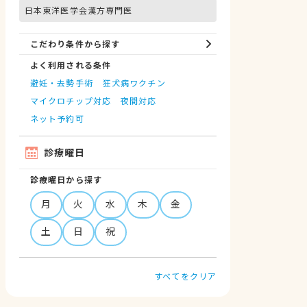
日本東洋医学会漢方専門医
こだわり条件から探す
よく利用される条件
避妊・去勢手術
狂犬病ワクチン
マイクロチップ対応
夜間対応
ネット予約可
診療曜日
診療曜日から探す
月
火
水
木
金
土
日
祝
すべてをクリア