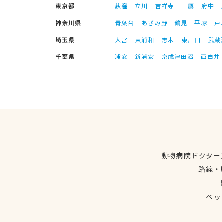
東京都
荻窪
立川
吉祥寺
三鷹
府中
神奈川県
青葉台
あざみ野
鶴見
平塚
戸
埼玉県
大宮
東浦和
志木
東川口
武蔵
千葉県
浦安
新浦安
京成津田沼
西白井
動物病院ドクター
路線・
ペッ