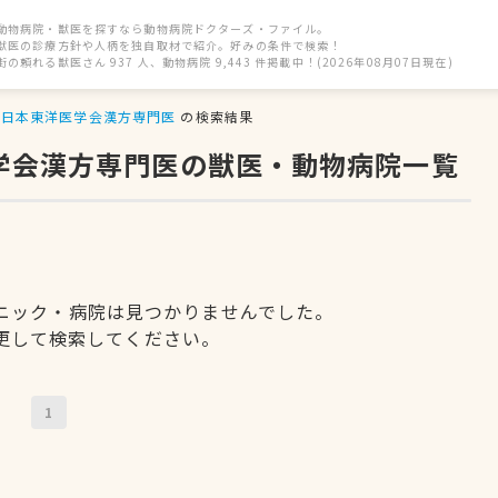
動物病院・獣医を探すなら動物病院ドクターズ・ファイル。
獣医の診療方針や人柄を独自取材で紹介。好みの条件で検索！
街の頼れる獣医さん 937 人、動物病院 9,443 件掲載中！(2026年08月07日現在)
日本東洋医学会漢方専門医
の検索結果
医学会漢方専門医の獣医・動物病院一覧
ニック・病院は見つかりませんでした。
更して検索してください。
1