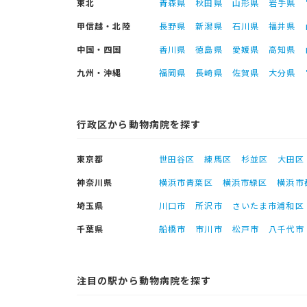
東北
青森県
秋田県
山形県
岩手県
甲信越・北陸
長野県
新潟県
石川県
福井県
中国・四国
香川県
徳島県
愛媛県
高知県
九州・沖縄
福岡県
長崎県
佐賀県
大分県
行政区から動物病院を探す
東京都
世田谷区
練馬区
杉並区
大田区
神奈川県
横浜市青葉区
横浜市緑区
横浜市
埼玉県
川口市
所沢市
さいたま市浦和区
千葉県
船橋市
市川市
松戸市
八千代市
注目の駅から動物病院を探す