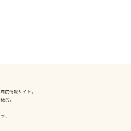
物病院情報サイト。
特徴的。
、
ます。