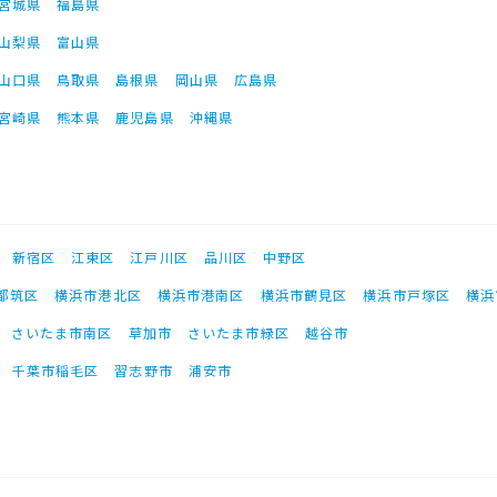
宮城県
福島県
山梨県
富山県
山口県
鳥取県
島根県
岡山県
広島県
宮崎県
熊本県
鹿児島県
沖縄県
新宿区
江東区
江戸川区
品川区
中野区
都筑区
横浜市港北区
横浜市港南区
横浜市鶴見区
横浜市戸塚区
横浜
さいたま市南区
草加市
さいたま市緑区
越谷市
千葉市稲毛区
習志野市
浦安市