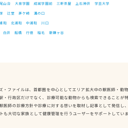
尾山台
大泉学園
成城学園前
三軒茶屋
上石神井
学芸大学
塚
辻堂
茅ケ崎
溝の口
浦和
北浦和
中浦和
川口
白井
船橋
行徳
稲毛
新鎌ヶ谷
ズ・ファイルは、首都圏を中心としてエリア拡大中の獣医師・動
駅・行政区だけでなく、診療可能な動物からも検索できることが
獣医師の診療方針や診療に対する想いを取材し記事として発信し
トも大切な家族として健康管理を行うユーザーをサポートしてい