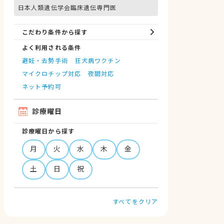
日本人類遺伝学会臨床遺伝専門医
こだわり条件から探す
よく利用される条件
避妊・去勢手術
狂犬病ワクチン
マイクロチップ対応
夜間対応
ネット予約可
診療曜日
診療曜日から探す
月
火
水
木
金
土
日
祝
すべてをクリア