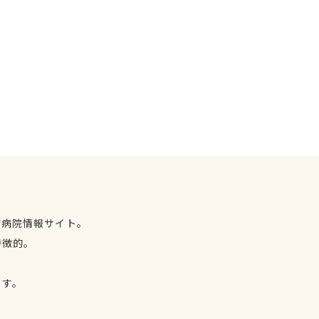
物病院情報サイト。
特徴的。
、
ます。