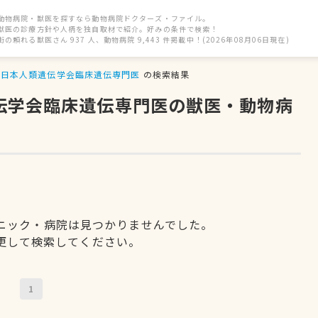
動物病院・獣医を探すなら動物病院ドクターズ・ファイル。
獣医の診療方針や人柄を独自取材で紹介。好みの条件で検索！
街の頼れる獣医さん 937 人、動物病院 9,443 件掲載中！(2026年08月06日現在)
日本人類遺伝学会臨床遺伝専門医
の検索結果
遺伝学会臨床遺伝専門医の獣医・動物病
ニック・病院は見つかりませんでした。
更して検索してください。
1