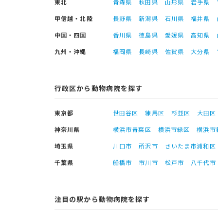
東北
青森県
秋田県
山形県
岩手県
甲信越・北陸
長野県
新潟県
石川県
福井県
中国・四国
香川県
徳島県
愛媛県
高知県
九州・沖縄
福岡県
長崎県
佐賀県
大分県
行政区から動物病院を探す
東京都
世田谷区
練馬区
杉並区
大田区
神奈川県
横浜市青葉区
横浜市緑区
横浜市
埼玉県
川口市
所沢市
さいたま市浦和区
千葉県
船橋市
市川市
松戸市
八千代市
注目の駅から動物病院を探す