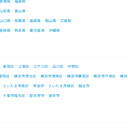
宮城県
福島県
山梨県
富山県
山口県
鳥取県
島根県
岡山県
広島県
宮崎県
熊本県
鹿児島県
沖縄県
新宿区
江東区
江戸川区
品川区
中野区
都筑区
横浜市港北区
横浜市港南区
横浜市鶴見区
横浜市戸塚区
横浜
さいたま市南区
草加市
さいたま市緑区
越谷市
千葉市稲毛区
習志野市
浦安市