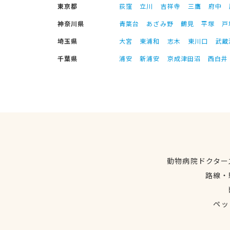
東京都
荻窪
立川
吉祥寺
三鷹
府中
神奈川県
青葉台
あざみ野
鶴見
平塚
戸
埼玉県
大宮
東浦和
志木
東川口
武蔵
千葉県
浦安
新浦安
京成津田沼
西白井
動物病院ドクター
路線・
ペッ