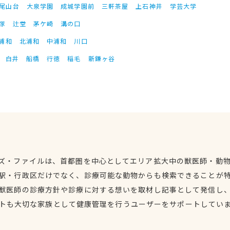
尾山台
大泉学園
成城学園前
三軒茶屋
上石神井
学芸大学
塚
辻堂
茅ケ崎
溝の口
浦和
北浦和
中浦和
川口
白井
船橋
行徳
稲毛
新鎌ヶ谷
ズ・ファイルは、首都圏を中心としてエリア拡大中の獣医師・動
駅・行政区だけでなく、診療可能な動物からも検索できることが
獣医師の診療方針や診療に対する想いを取材し記事として発信し
トも大切な家族として健康管理を行うユーザーをサポートしてい