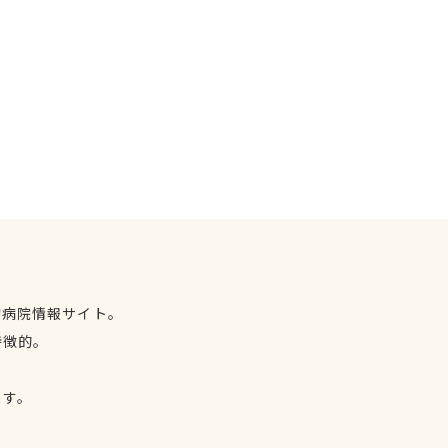
物病院情報サイト。
特徴的。
、
ます。