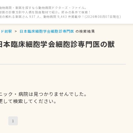
動物病院・獣医を探すなら動物病院ドクターズ・ファイル。
獣医の診療方針や人柄を独自取材で紹介。好みの条件で検索！
街の頼れる獣医さん 937 人、動物病院 9,443 件掲載中！(2026年08月07日現在)
ンド前駅
日本臨床細胞学会細胞診専門医
の検索結果
、日本臨床細胞学会細胞診専門医の獣
ニック・病院は見つかりませんでした。
更して検索してください。
1