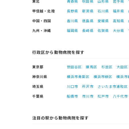
東北
青森県
秋田県
山形県
岩手県
甲信越・北陸
長野県
新潟県
石川県
福井県
中国・四国
香川県
徳島県
愛媛県
高知県
九州・沖縄
福岡県
長崎県
佐賀県
大分県
行政区から動物病院を探す
東京都
世田谷区
練馬区
杉並区
大田区
神奈川県
横浜市青葉区
横浜市緑区
横浜市
埼玉県
川口市
所沢市
さいたま市浦和区
千葉県
船橋市
市川市
松戸市
八千代市
注目の駅から動物病院を探す