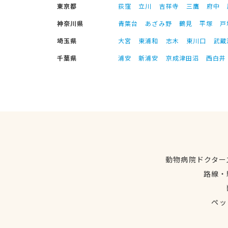
東京都
荻窪
立川
吉祥寺
三鷹
府中
神奈川県
青葉台
あざみ野
鶴見
平塚
戸
埼玉県
大宮
東浦和
志木
東川口
武蔵
千葉県
浦安
新浦安
京成津田沼
西白井
動物病院ドクター
路線・
ペッ