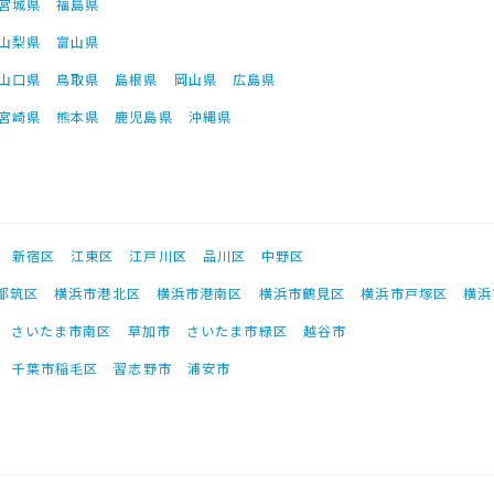
宮城県
福島県
山梨県
富山県
山口県
鳥取県
島根県
岡山県
広島県
宮崎県
熊本県
鹿児島県
沖縄県
新宿区
江東区
江戸川区
品川区
中野区
都筑区
横浜市港北区
横浜市港南区
横浜市鶴見区
横浜市戸塚区
横浜
さいたま市南区
草加市
さいたま市緑区
越谷市
千葉市稲毛区
習志野市
浦安市