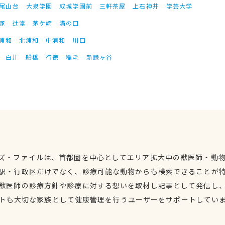
尾山台
大泉学園
成城学園前
三軒茶屋
上石神井
学芸大学
塚
辻堂
茅ケ崎
溝の口
浦和
北浦和
中浦和
川口
白井
船橋
行徳
稲毛
新鎌ヶ谷
ズ・ファイルは、首都圏を中心としてエリア拡大中の獣医師・動
駅・行政区だけでなく、診療可能な動物からも検索できることが
獣医師の診療方針や診療に対する想いを取材し記事として発信し
トも大切な家族として健康管理を行うユーザーをサポートしてい