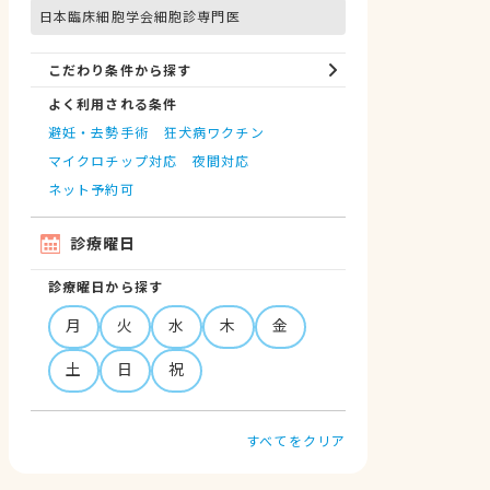
日本臨床細胞学会細胞診専門医
こだわり条件から探す
よく利用される条件
避妊・去勢手術
狂犬病ワクチン
マイクロチップ対応
夜間対応
ネット予約可
診療曜日
診療曜日から探す
月
火
水
木
金
土
日
祝
すべてをクリア