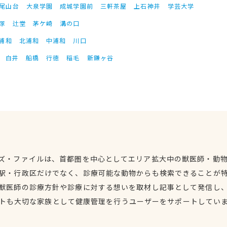
尾山台
大泉学園
成城学園前
三軒茶屋
上石神井
学芸大学
塚
辻堂
茅ケ崎
溝の口
浦和
北浦和
中浦和
川口
白井
船橋
行徳
稲毛
新鎌ヶ谷
ズ・ファイルは、首都圏を中心としてエリア拡大中の獣医師・動
駅・行政区だけでなく、診療可能な動物からも検索できることが
獣医師の診療方針や診療に対する想いを取材し記事として発信し
トも大切な家族として健康管理を行うユーザーをサポートしてい