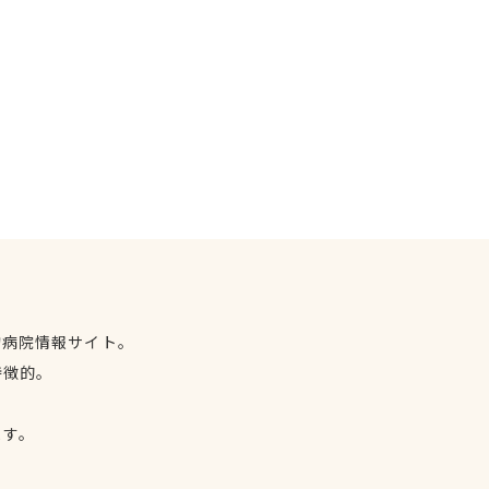
物病院情報サイト。
特徴的。
、
ます。