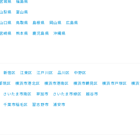
宮城県
福島県
山梨県
富山県
山口県
鳥取県
島根県
岡山県
広島県
宮崎県
熊本県
鹿児島県
沖縄県
新宿区
江東区
江戸川区
品川区
中野区
都筑区
横浜市港北区
横浜市港南区
横浜市鶴見区
横浜市戸塚区
横浜
さいたま市南区
草加市
さいたま市緑区
越谷市
千葉市稲毛区
習志野市
浦安市