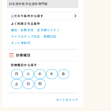
日本透析医学会透析専門医
こだわり条件から探す
よく利用される条件
避妊・去勢手術
狂犬病ワクチン
マイクロチップ対応
夜間対応
ネット予約可
診療曜日
診療曜日から探す
月
火
水
木
金
土
日
祝
すべてをクリア