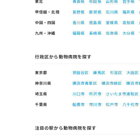
東北
青森県
秋田県
山形県
岩手県
甲信越・北陸
長野県
新潟県
石川県
福井県
中国・四国
香川県
徳島県
愛媛県
高知県
九州・沖縄
福岡県
長崎県
佐賀県
大分県
行政区から動物病院を探す
東京都
世田谷区
練馬区
杉並区
大田区
神奈川県
横浜市青葉区
横浜市緑区
横浜市
埼玉県
川口市
所沢市
さいたま市浦和区
千葉県
船橋市
市川市
松戸市
八千代市
注目の駅から動物病院を探す