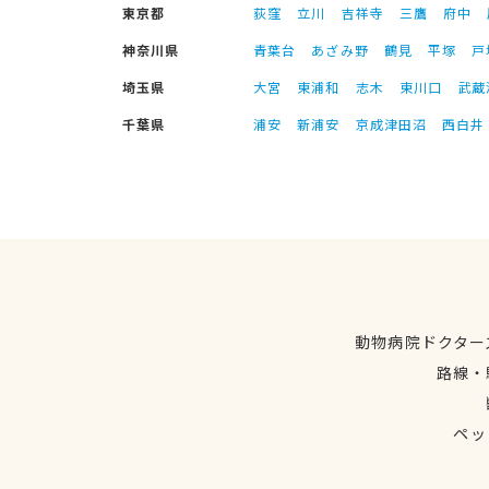
東京都
荻窪
立川
吉祥寺
三鷹
府中
神奈川県
青葉台
あざみ野
鶴見
平塚
戸
埼玉県
大宮
東浦和
志木
東川口
武蔵
千葉県
浦安
新浦安
京成津田沼
西白井
動物病院ドクター
路線・
ペッ