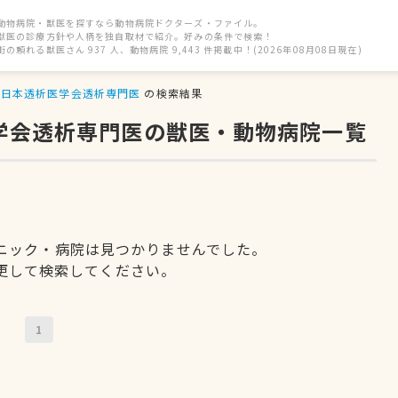
動物病院・獣医を探すなら動物病院ドクターズ・ファイル。
獣医の診療方針や人柄を独自取材で紹介。好みの条件で検索！
街の頼れる獣医さん 937 人、動物病院 9,443 件掲載中！(2026年08月08日現在)
日本透析医学会透析専門医
の検索結果
医学会透析専門医の獣医・動物病院一覧
ニック・病院は見つかりませんでした。
更して検索してください。
1