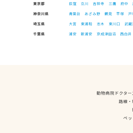
東京都
荻窪
立川
吉祥寺
三鷹
府中
神奈川県
青葉台
あざみ野
鶴見
平塚
戸
埼玉県
大宮
東浦和
志木
東川口
武蔵
千葉県
浦安
新浦安
京成津田沼
西白井
動物病院ドクター
路線・
ペッ