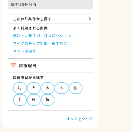
駅徒歩5分圏内
こだわり条件から探す
よく利用される条件
避妊・去勢手術
狂犬病ワクチン
マイクロチップ対応
夜間対応
ネット予約可
診療曜日
診療曜日から探す
月
火
水
木
金
土
日
祝
すべてをクリア