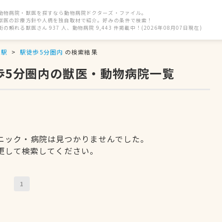
動物病院・獣医を探すなら動物病院ドクターズ・ファイル。
獣医の診療方針や人柄を独自取材で紹介。好みの条件で検索！
街の頼れる獣医さん 937 人、動物病院 9,443 件掲載中！(2026年08月07日現在)
井駅
駅徒歩5分圏内
の検索結果
歩5分圏内の獣医・動物病院一覧
ニック・病院は見つかりませんでした。
更して検索してください。
1