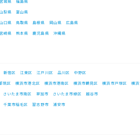
宮城県
福島県
山梨県
富山県
山口県
鳥取県
島根県
岡山県
広島県
宮崎県
熊本県
鹿児島県
沖縄県
新宿区
江東区
江戸川区
品川区
中野区
都筑区
横浜市港北区
横浜市港南区
横浜市鶴見区
横浜市戸塚区
横浜
さいたま市南区
草加市
さいたま市緑区
越谷市
千葉市稲毛区
習志野市
浦安市