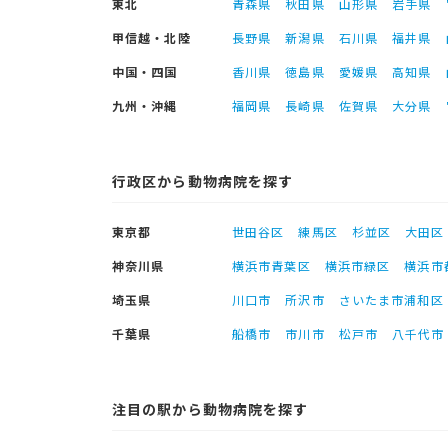
東北
青森県
秋田県
山形県
岩手県
甲信越・北陸
長野県
新潟県
石川県
福井県
中国・四国
香川県
徳島県
愛媛県
高知県
九州・沖縄
福岡県
長崎県
佐賀県
大分県
行政区から動物病院を探す
東京都
世田谷区
練馬区
杉並区
大田区
神奈川県
横浜市青葉区
横浜市緑区
横浜市
埼玉県
川口市
所沢市
さいたま市浦和区
千葉県
船橋市
市川市
松戸市
八千代市
注目の駅から動物病院を探す