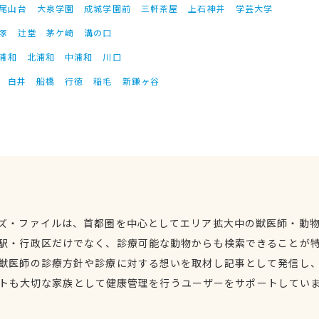
尾山台
大泉学園
成城学園前
三軒茶屋
上石神井
学芸大学
塚
辻堂
茅ケ崎
溝の口
浦和
北浦和
中浦和
川口
白井
船橋
行徳
稲毛
新鎌ヶ谷
ズ・ファイルは、首都圏を中心としてエリア拡大中の獣医師・動
駅・行政区だけでなく、診療可能な動物からも検索できることが
獣医師の診療方針や診療に対する想いを取材し記事として発信し
トも大切な家族として健康管理を行うユーザーをサポートしてい