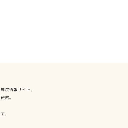
物病院情報サイト。
特徴的。
、
ます。