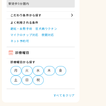
駅徒歩5分圏内
こだわり条件から探す
よく利用される条件
避妊・去勢手術
狂犬病ワクチン
マイクロチップ対応
夜間対応
ネット予約可
診療曜日
診療曜日から探す
月
火
水
木
金
土
日
祝
すべてをクリア