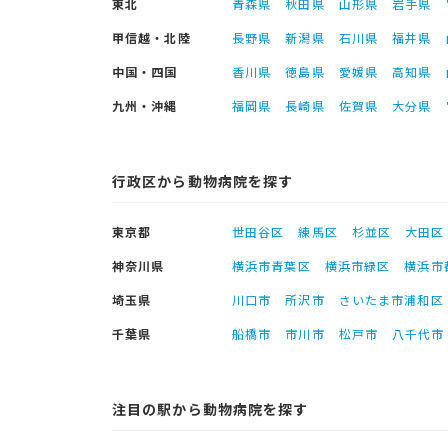
東北
青森県
秋田県
山形県
岩手県
甲信越・北陸
長野県
新潟県
石川県
福井県
中国・四国
香川県
徳島県
愛媛県
高知県
九州・沖縄
福岡県
長崎県
佐賀県
大分県
行政区から動物病院を探す
東京都
世田谷区
練馬区
杉並区
大田区
神奈川県
横浜市青葉区
横浜市緑区
横浜市
埼玉県
川口市
所沢市
さいたま市浦和区
千葉県
船橋市
市川市
松戸市
八千代市
注目の駅から動物病院を探す