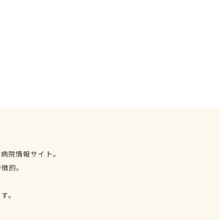
物病院情報サイト。
特徴的。
、
ます。