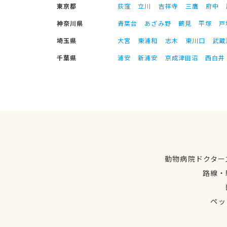
東京都
荻窪
立川
吉祥寺
三鷹
府中
神奈川県
青葉台
あざみ野
鶴見
平塚
戸
埼玉県
大宮
東浦和
志木
東川口
武蔵
千葉県
浦安
新浦安
京成津田沼
西白井
動物病院ドクター
路線・
ペッ