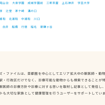
尾山台
大泉学園
成城学園前
三軒茶屋
上石神井
学芸大学
塚
辻堂
茅ケ崎
溝の口
浦和
北浦和
中浦和
川口
白井
船橋
行徳
稲毛
新鎌ヶ谷
ズ・ファイルは、首都圏を中心としてエリア拡大中の獣医師・動
駅・行政区だけでなく、診療可能な動物からも検索できることが
獣医師の診療方針や診療に対する想いを取材し記事として発信し
トも大切な家族として健康管理を行うユーザーをサポートしてい