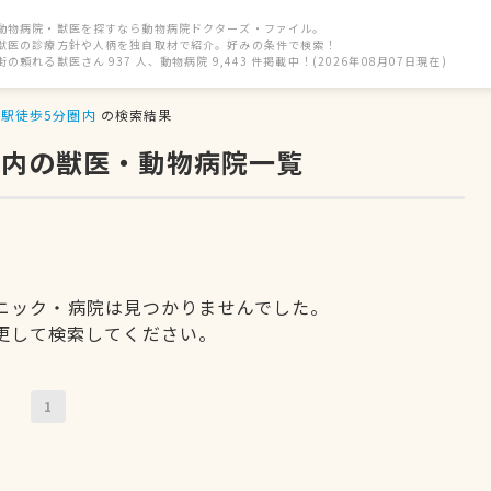
動物病院・獣医を探すなら動物病院ドクターズ・ファイル。
獣医の診療方針や人柄を独自取材で紹介。好みの条件で検索！
街の頼れる獣医さん 937 人、動物病院 9,443 件掲載中！(2026年08月07日現在)
駅徒歩5分圏内
の検索結果
圏内の獣医・動物病院一覧
ニック・病院は見つかりませんでした。
更して検索してください。
1