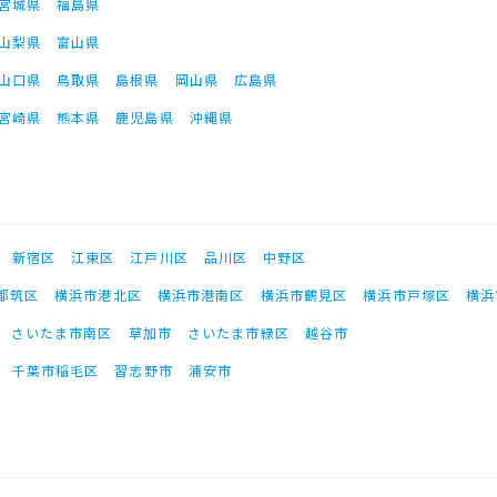
宮城県
福島県
山梨県
富山県
山口県
鳥取県
島根県
岡山県
広島県
宮崎県
熊本県
鹿児島県
沖縄県
新宿区
江東区
江戸川区
品川区
中野区
都筑区
横浜市港北区
横浜市港南区
横浜市鶴見区
横浜市戸塚区
横浜
さいたま市南区
草加市
さいたま市緑区
越谷市
千葉市稲毛区
習志野市
浦安市