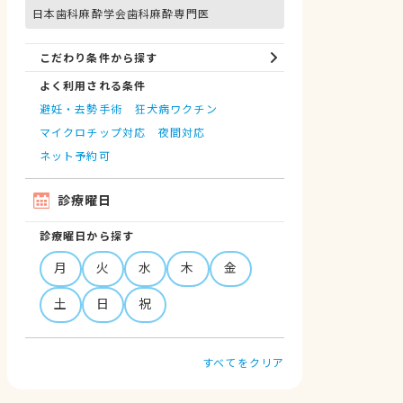
日本歯科麻酔学会歯科麻酔専門医
こだわり条件から探す
よく利用される条件
避妊・去勢手術
狂犬病ワクチン
マイクロチップ対応
夜間対応
ネット予約可
診療曜日
診療曜日から探す
月
火
水
木
金
土
日
祝
すべてをクリア