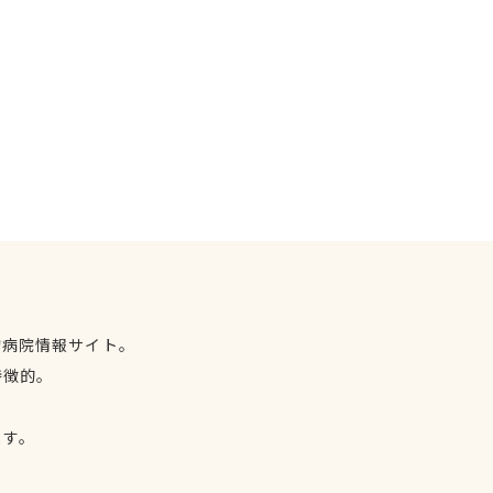
物病院情報サイト。
特徴的。
、
ます。