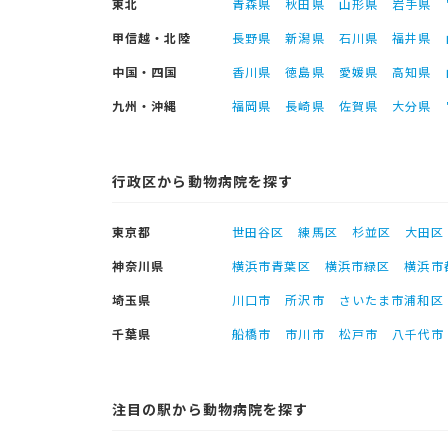
東北
青森県
秋田県
山形県
岩手県
甲信越・北陸
長野県
新潟県
石川県
福井県
中国・四国
香川県
徳島県
愛媛県
高知県
九州・沖縄
福岡県
長崎県
佐賀県
大分県
行政区から動物病院を探す
東京都
世田谷区
練馬区
杉並区
大田区
神奈川県
横浜市青葉区
横浜市緑区
横浜市
埼玉県
川口市
所沢市
さいたま市浦和区
千葉県
船橋市
市川市
松戸市
八千代市
注目の駅から動物病院を探す