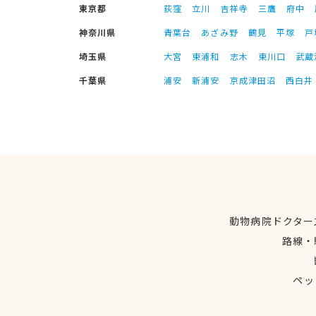
東京都
荻窪
立川
吉祥寺
三鷹
府中
神奈川県
青葉台
あざみ野
鶴見
平塚
戸
埼玉県
大宮
東浦和
志木
東川口
武蔵
千葉県
浦安
新浦安
京成津田沼
西白井
動物病院ドクター
路線・
ペッ