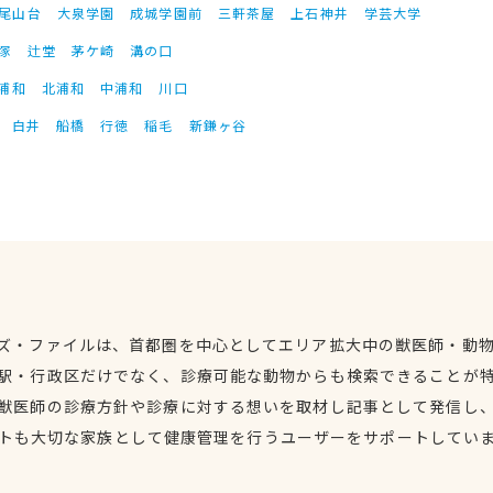
尾山台
大泉学園
成城学園前
三軒茶屋
上石神井
学芸大学
塚
辻堂
茅ケ崎
溝の口
浦和
北浦和
中浦和
川口
白井
船橋
行徳
稲毛
新鎌ヶ谷
ズ・ファイルは、首都圏を中心としてエリア拡大中の獣医師・動
駅・行政区だけでなく、診療可能な動物からも検索できることが
獣医師の診療方針や診療に対する想いを取材し記事として発信し
トも大切な家族として健康管理を行うユーザーをサポートしてい