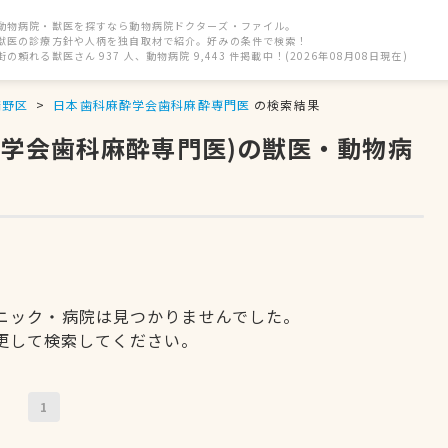
動物病院・獣医を探すなら動物病院ドクターズ・ファイル。
獣医の診療方針や人柄を独自取材で紹介。好みの条件で検索！
街の頼れる獣医さん 937 人、動物病院 9,443 件掲載中！(2026年08月08日現在)
倍野区
日本歯科麻酔学会歯科麻酔専門医
の検索結果
酔学会歯科麻酔専門医)の獣医・動物病
ニック・病院は見つかりませんでした。
更して検索してください。
1