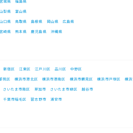
宮城県
福島県
山梨県
富山県
山口県
鳥取県
島根県
岡山県
広島県
宮崎県
熊本県
鹿児島県
沖縄県
新宿区
江東区
江戸川区
品川区
中野区
都筑区
横浜市港北区
横浜市港南区
横浜市鶴見区
横浜市戸塚区
横浜
さいたま市南区
草加市
さいたま市緑区
越谷市
千葉市稲毛区
習志野市
浦安市