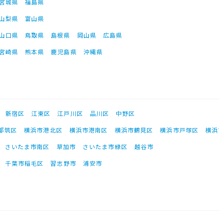
宮城県
福島県
山梨県
富山県
山口県
鳥取県
島根県
岡山県
広島県
宮崎県
熊本県
鹿児島県
沖縄県
新宿区
江東区
江戸川区
品川区
中野区
都筑区
横浜市港北区
横浜市港南区
横浜市鶴見区
横浜市戸塚区
横浜
さいたま市南区
草加市
さいたま市緑区
越谷市
千葉市稲毛区
習志野市
浦安市