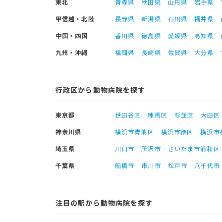
東北
青森県
秋田県
山形県
岩手県
甲信越・北陸
長野県
新潟県
石川県
福井県
中国・四国
香川県
徳島県
愛媛県
高知県
九州・沖縄
福岡県
長崎県
佐賀県
大分県
行政区から動物病院を探す
東京都
世田谷区
練馬区
杉並区
大田区
神奈川県
横浜市青葉区
横浜市緑区
横浜市
埼玉県
川口市
所沢市
さいたま市浦和区
千葉県
船橋市
市川市
松戸市
八千代市
注目の駅から動物病院を探す