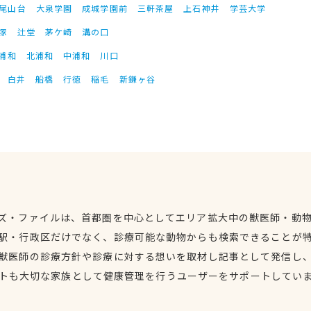
尾山台
大泉学園
成城学園前
三軒茶屋
上石神井
学芸大学
塚
辻堂
茅ケ崎
溝の口
浦和
北浦和
中浦和
川口
白井
船橋
行徳
稲毛
新鎌ヶ谷
ズ・ファイルは、首都圏を中心としてエリア拡大中の獣医師・動
駅・行政区だけでなく、診療可能な動物からも検索できることが
獣医師の診療方針や診療に対する想いを取材し記事として発信し
トも大切な家族として健康管理を行うユーザーをサポートしてい