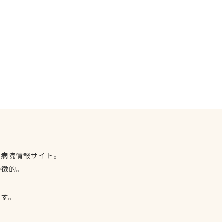
物病院情報サイト。
特徴的。
、
ます。