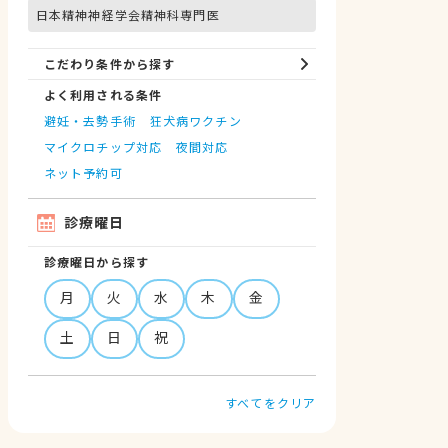
日本精神神経学会精神科専門医
こだわり条件から探す
よく利用される条件
避妊・去勢手術
狂犬病ワクチン
マイクロチップ対応
夜間対応
ネット予約可
診療曜日
診療曜日から探す
月
火
水
木
金
土
日
祝
すべてをクリア