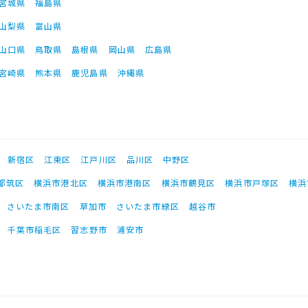
宮城県
福島県
山梨県
富山県
山口県
鳥取県
島根県
岡山県
広島県
宮崎県
熊本県
鹿児島県
沖縄県
新宿区
江東区
江戸川区
品川区
中野区
都筑区
横浜市港北区
横浜市港南区
横浜市鶴見区
横浜市戸塚区
横浜
さいたま市南区
草加市
さいたま市緑区
越谷市
千葉市稲毛区
習志野市
浦安市