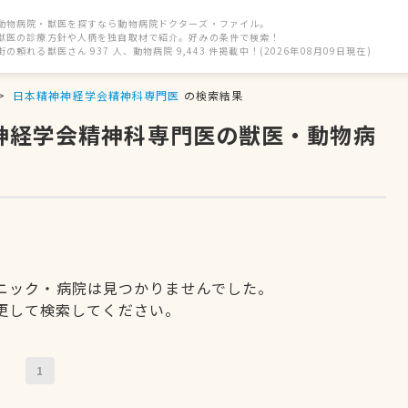
動物病院・獣医を探すなら動物病院ドクターズ・ファイル。
獣医の診療方針や人柄を独自取材で紹介。好みの条件で検索！
街の頼れる獣医さん 937 人、動物病院 9,443 件掲載中！(2026年08月09日現在)
日本精神神経学会精神科専門医
の検索結果
神神経学会精神科専門医の獣医・動物病
ニック・病院は見つかりませんでした。
更して検索してください。
1