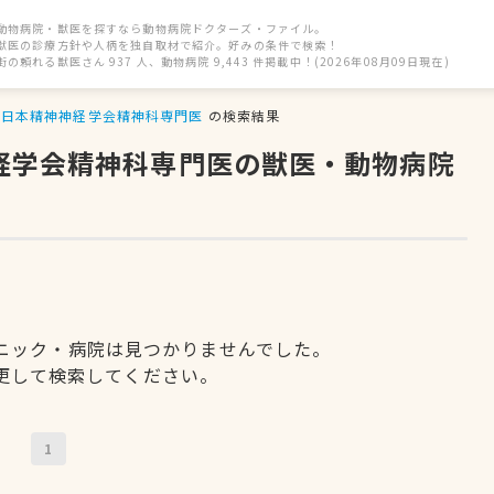
動物病院・獣医を探すなら動物病院ドクターズ・ファイル。
獣医の診療方針や人柄を独自取材で紹介。好みの条件で検索！
街の頼れる獣医さん 937 人、動物病院 9,443 件掲載中！(2026年08月09日現在)
日本精神神経学会精神科専門医
の検索結果
神経学会精神科専門医の獣医・動物病院
ニック・病院は見つかりませんでした。
更して検索してください。
1