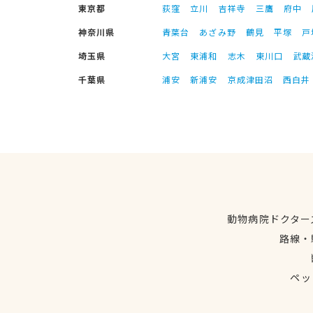
東京都
荻窪
立川
吉祥寺
三鷹
府中
神奈川県
青葉台
あざみ野
鶴見
平塚
戸
埼玉県
大宮
東浦和
志木
東川口
武蔵
千葉県
浦安
新浦安
京成津田沼
西白井
動物病院ドクター
路線・
ペッ