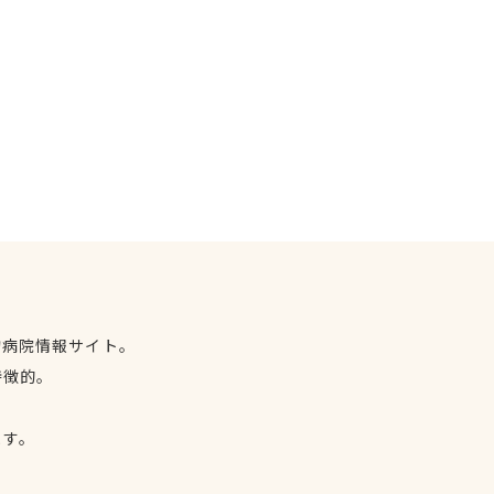
物病院情報サイト。
特徴的。
、
ます。