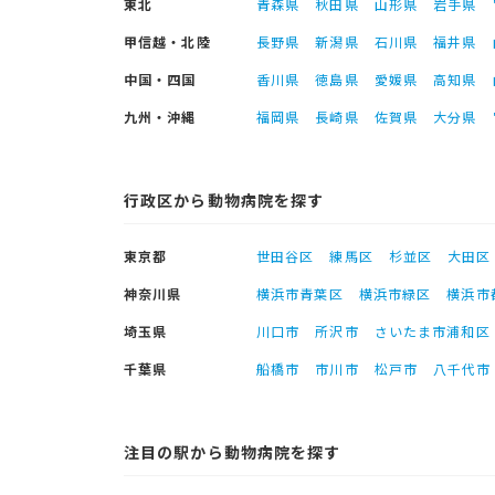
東北
青森県
秋田県
山形県
岩手県
甲信越・北陸
長野県
新潟県
石川県
福井県
中国・四国
香川県
徳島県
愛媛県
高知県
九州・沖縄
福岡県
長崎県
佐賀県
大分県
行政区から動物病院を探す
東京都
世田谷区
練馬区
杉並区
大田区
神奈川県
横浜市青葉区
横浜市緑区
横浜市
埼玉県
川口市
所沢市
さいたま市浦和区
千葉県
船橋市
市川市
松戸市
八千代市
注目の駅から動物病院を探す