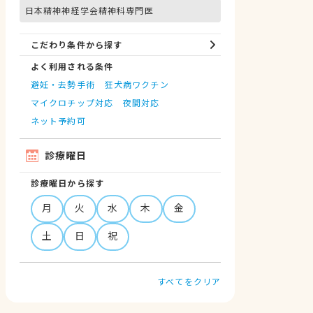
日本精神神経学会精神科専門医
こだわり条件から探す
よく利用される条件
避妊・去勢手術
狂犬病ワクチン
マイクロチップ対応
夜間対応
ネット予約可
診療曜日
診療曜日から探す
月
火
水
木
金
土
日
祝
すべてをクリア