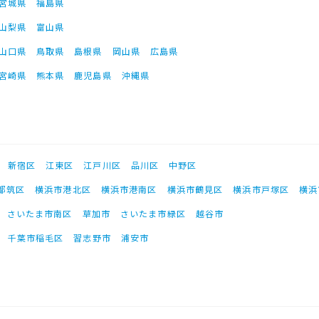
宮城県
福島県
山梨県
富山県
山口県
鳥取県
島根県
岡山県
広島県
宮崎県
熊本県
鹿児島県
沖縄県
新宿区
江東区
江戸川区
品川区
中野区
都筑区
横浜市港北区
横浜市港南区
横浜市鶴見区
横浜市戸塚区
横浜
さいたま市南区
草加市
さいたま市緑区
越谷市
千葉市稲毛区
習志野市
浦安市