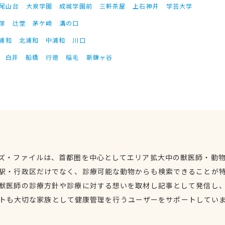
尾山台
大泉学園
成城学園前
三軒茶屋
上石神井
学芸大学
塚
辻堂
茅ケ崎
溝の口
浦和
北浦和
中浦和
川口
白井
船橋
行徳
稲毛
新鎌ヶ谷
ズ・ファイルは、首都圏を中心としてエリア拡大中の獣医師・動
駅・行政区だけでなく、診療可能な動物からも検索できることが
獣医師の診療方針や診療に対する想いを取材し記事として発信し
トも大切な家族として健康管理を行うユーザーをサポートしてい