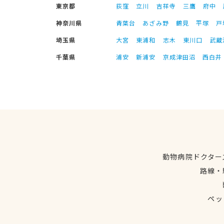
東京都
荻窪
立川
吉祥寺
三鷹
府中
神奈川県
青葉台
あざみ野
鶴見
平塚
戸
埼玉県
大宮
東浦和
志木
東川口
武蔵
千葉県
浦安
新浦安
京成津田沼
西白井
動物病院ドクター
路線・
ペッ