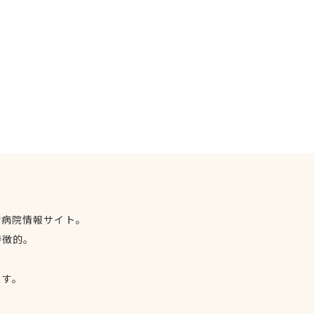
物病院情報サイト。
特徴的。
、
ます。