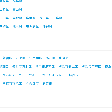
宮城県
福島県
山梨県
富山県
山口県
鳥取県
島根県
岡山県
広島県
宮崎県
熊本県
鹿児島県
沖縄県
新宿区
江東区
江戸川区
品川区
中野区
都筑区
横浜市港北区
横浜市港南区
横浜市鶴見区
横浜市戸塚区
横浜
さいたま市南区
草加市
さいたま市緑区
越谷市
千葉市稲毛区
習志野市
浦安市