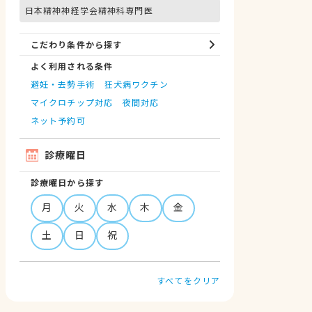
日本精神神経学会精神科専門医
こだわり条件から探す
よく利用される条件
避妊・去勢手術
狂犬病ワクチン
マイクロチップ対応
夜間対応
ネット予約可
診療曜日
診療曜日から探す
月
火
水
木
金
土
日
祝
すべてをクリア