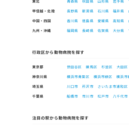
東北
青森県
秋田県
山形県
岩手県
甲信越・北陸
長野県
新潟県
石川県
福井県
中国・四国
香川県
徳島県
愛媛県
高知県
九州・沖縄
福岡県
長崎県
佐賀県
大分県
行政区から動物病院を探す
東京都
世田谷区
練馬区
杉並区
大田区
神奈川県
横浜市青葉区
横浜市緑区
横浜市
埼玉県
川口市
所沢市
さいたま市浦和区
千葉県
船橋市
市川市
松戸市
八千代市
注目の駅から動物病院を探す