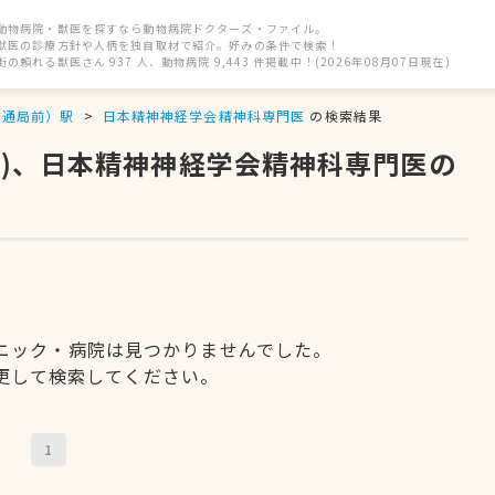
動物病院・獣医を探すなら動物病院ドクターズ・ファイル。
獣医の診療方針や人柄を独自取材で紹介。好みの条件で検索！
街の頼れる獣医さん 937 人、動物病院 9,443 件掲載中！(2026年08月07日現在)
交通局前）駅
日本精神神経学会精神科専門医
の検索結果
県)、日本精神神経学会精神科専門医の
ニック・病院は見つかりませんでした。
更して検索してください。
1