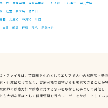
尾山台
大泉学園
成城学園前
三軒茶屋
上石神井
学芸大学
塚
辻堂
茅ケ崎
溝の口
浦和
北浦和
中浦和
川口
白井
船橋
行徳
稲毛
新鎌ヶ谷
ズ・ファイルは、首都圏を中心としてエリア拡大中の獣医師・動
駅・行政区だけでなく、診療可能な動物からも検索できることが
獣医師の診療方針や診療に対する想いを取材し記事として発信し
トも大切な家族として健康管理を行うユーザーをサポートしてい