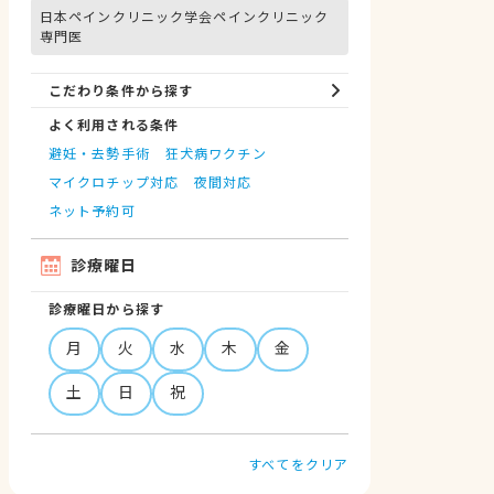
日本ペインクリニック学会ペインクリニック
専門医
こだわり条件から探す
よく利用される条件
避妊・去勢手術
狂犬病ワクチン
マイクロチップ対応
夜間対応
ネット予約可
診療曜日
診療曜日から探す
月
火
水
木
金
土
日
祝
すべてをクリア