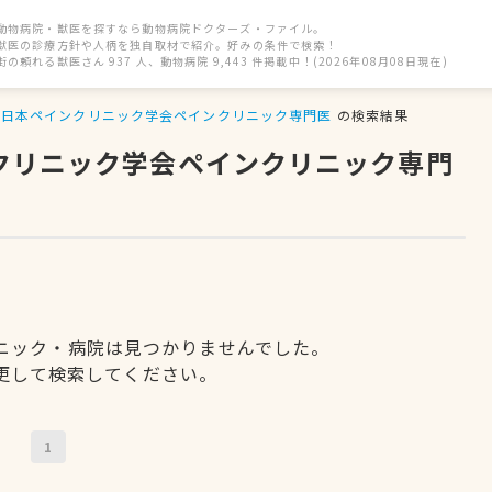
動物病院・獣医を探すなら動物病院ドクターズ・ファイル。
獣医の診療方針や人柄を独自取材で紹介。好みの条件で検索！
街の頼れる獣医さん 937 人、動物病院 9,443 件掲載中！(2026年08月08日現在)
日本ペインクリニック学会ペインクリニック専門医
の検索結果
ンクリニック学会ペインクリニック専門
ニック・病院は見つかりませんでした。
更して検索してください。
1