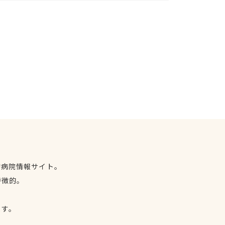
物病院情報サイト。
特徴的。
、
ます。