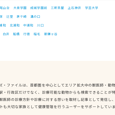
尾山台
大泉学園
成城学園前
三軒茶屋
上石神井
学芸大学
塚
辻堂
茅ケ崎
溝の口
浦和
北浦和
中浦和
川口
白井
船橋
行徳
稲毛
新鎌ヶ谷
ズ・ファイルは、首都圏を中心としてエリア拡大中の獣医師・動
駅・行政区だけでなく、診療可能な動物からも検索できることが
獣医師の診療方針や診療に対する想いを取材し記事として発信し
トも大切な家族として健康管理を行うユーザーをサポートしてい