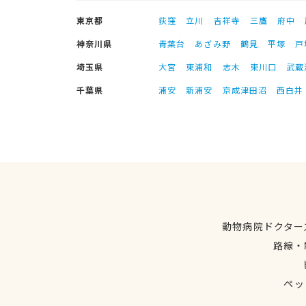
東京都
荻窪
立川
吉祥寺
三鷹
府中
神奈川県
青葉台
あざみ野
鶴見
平塚
戸
埼玉県
大宮
東浦和
志木
東川口
武蔵
千葉県
浦安
新浦安
京成津田沼
西白井
動物病院ドクター
路線・
ペッ