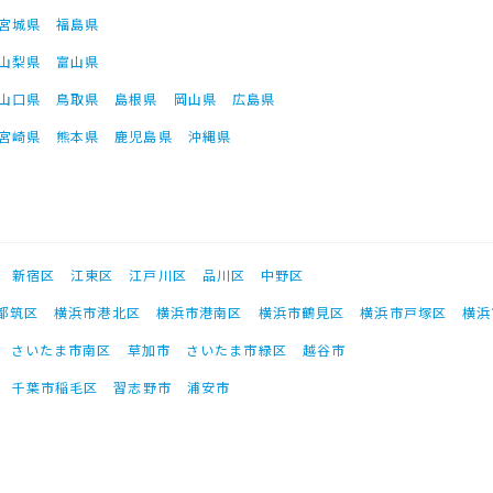
宮城県
福島県
山梨県
富山県
山口県
鳥取県
島根県
岡山県
広島県
宮崎県
熊本県
鹿児島県
沖縄県
新宿区
江東区
江戸川区
品川区
中野区
都筑区
横浜市港北区
横浜市港南区
横浜市鶴見区
横浜市戸塚区
横浜
さいたま市南区
草加市
さいたま市緑区
越谷市
千葉市稲毛区
習志野市
浦安市