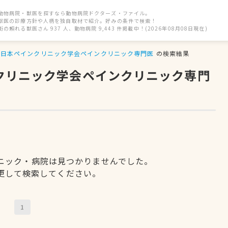
動物病院・獣医を探すなら動物病院ドクターズ・ファイル。
獣医の診療方針や人柄を独自取材で紹介。好みの条件で検索！
街の頼れる獣医さん 937 人、動物病院 9,443 件掲載中！(2026年08月08日現在)
日本ペインクリニック学会ペインクリニック専門医
の検索結果
ンクリニック学会ペインクリニック専門
ニック・病院は見つかりませんでした。
更して検索してください。
1