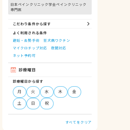
日本ペインクリニック学会ペインクリニック
専門医
こだわり条件から探す
よく利用される条件
避妊・去勢手術
狂犬病ワクチン
マイクロチップ対応
夜間対応
ネット予約可
診療曜日
診療曜日から探す
月
火
水
木
金
土
日
祝
すべてをクリア