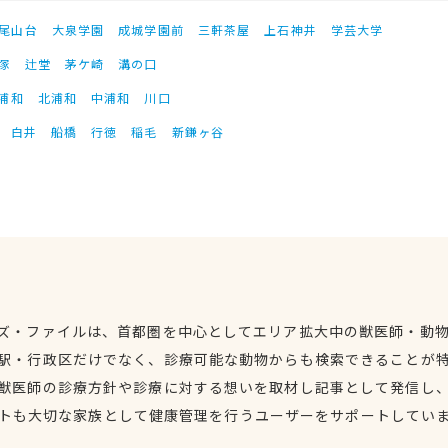
尾山台
大泉学園
成城学園前
三軒茶屋
上石神井
学芸大学
塚
辻堂
茅ケ崎
溝の口
浦和
北浦和
中浦和
川口
白井
船橋
行徳
稲毛
新鎌ヶ谷
ズ・ファイルは、首都圏を中心としてエリア拡大中の獣医師・動
駅・行政区だけでなく、診療可能な動物からも検索できることが
獣医師の診療方針や診療に対する想いを取材し記事として発信し
トも大切な家族として健康管理を行うユーザーをサポートしてい