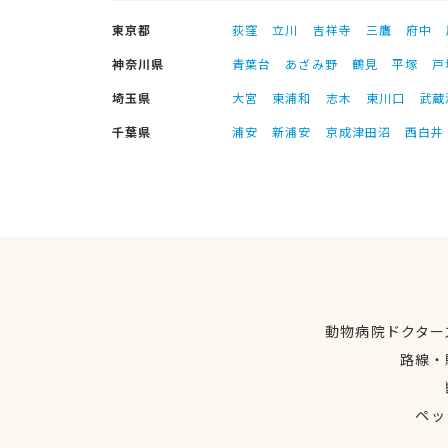
東京都
荻窪
立川
吉祥寺
三鷹
府中
神奈川県
青葉台
あざみ野
鶴見
平塚
戸
埼玉県
大宮
東浦和
志木
東川口
武蔵
千葉県
浦安
新浦安
京成津田沼
西白井
動物病院ドクター
路線・
ペッ