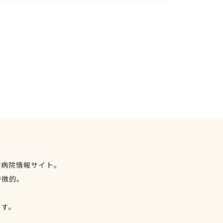
物病院情報サイト。
特徴的。
、
ます。