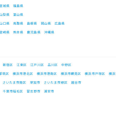
宮城県
福島県
山梨県
富山県
山口県
鳥取県
島根県
岡山県
広島県
宮崎県
熊本県
鹿児島県
沖縄県
新宿区
江東区
江戸川区
品川区
中野区
都筑区
横浜市港北区
横浜市港南区
横浜市鶴見区
横浜市戸塚区
横浜
さいたま市南区
草加市
さいたま市緑区
越谷市
千葉市稲毛区
習志野市
浦安市