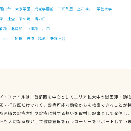
尾山台
大泉学園
成城学園前
三軒茶屋
上石神井
学芸大学
塚
辻堂
茅ケ崎
溝の口
浦和
北浦和
中浦和
川口
白井
船橋
行徳
稲毛
新鎌ヶ谷
ズ・ファイルは、首都圏を中心としてエリア拡大中の獣医師・動
駅・行政区だけでなく、診療可能な動物からも検索できることが
獣医師の診療方針や診療に対する想いを取材し記事として発信し
トも大切な家族として健康管理を行うユーザーをサポートしてい