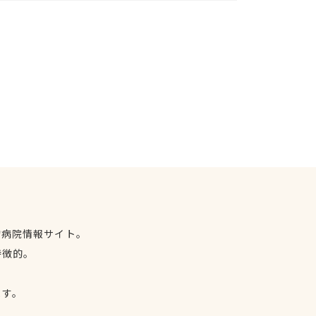
物病院情報サイト。
特徴的。
、
ます。