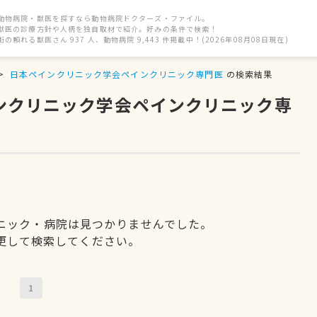
動物病院・獣医を探すなら動物病院ドクターズ・ファイル。
獣医の診療方針や人柄を独自取材で紹介。好みの条件で検索！
街の頼れる獣医さん 937 人、動物病院 9,443 件掲載中！(2026年08月08日現在)
日本ペインクリニック学会ペインクリニック専門医
の検索結果
インクリニック学会ペインクリニック専
ニック・病院は見つかりませんでした。
更して検索してください。
1