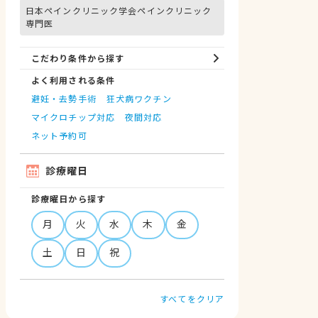
日本ペインクリニック学会ペインクリニック
専門医
こだわり条件から探す
よく利用される条件
避妊・去勢手術
狂犬病ワクチン
マイクロチップ対応
夜間対応
ネット予約可
診療曜日
診療曜日から探す
月
火
水
木
金
土
日
祝
すべてをクリア