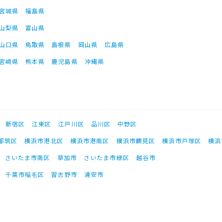
宮城県
福島県
山梨県
富山県
山口県
鳥取県
島根県
岡山県
広島県
宮崎県
熊本県
鹿児島県
沖縄県
新宿区
江東区
江戸川区
品川区
中野区
都筑区
横浜市港北区
横浜市港南区
横浜市鶴見区
横浜市戸塚区
横浜
さいたま市南区
草加市
さいたま市緑区
越谷市
千葉市稲毛区
習志野市
浦安市