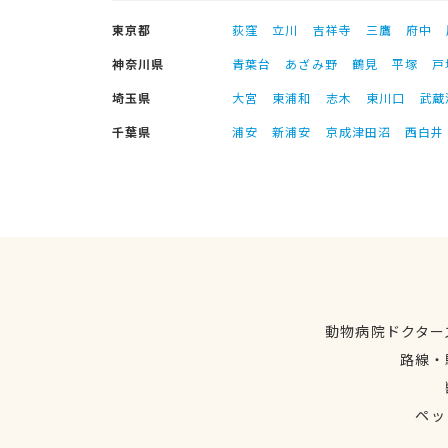
東京都
荻窪
立川
吉祥寺
三鷹
府中
神奈川県
青葉台
あざみ野
鶴見
平塚
戸
埼玉県
大宮
東浦和
志木
東川口
武蔵
千葉県
浦安
新浦安
京成津田沼
西白井
動物病院ドクター
路線・
ペッ