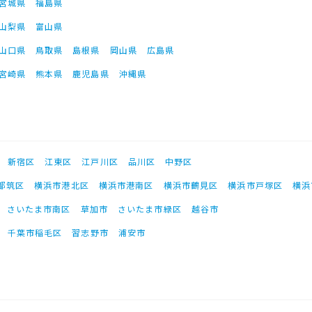
宮城県
福島県
山梨県
富山県
山口県
鳥取県
島根県
岡山県
広島県
宮崎県
熊本県
鹿児島県
沖縄県
新宿区
江東区
江戸川区
品川区
中野区
都筑区
横浜市港北区
横浜市港南区
横浜市鶴見区
横浜市戸塚区
横浜
さいたま市南区
草加市
さいたま市緑区
越谷市
千葉市稲毛区
習志野市
浦安市