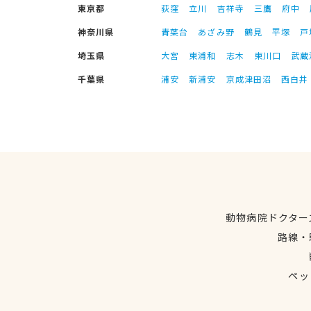
東京都
荻窪
立川
吉祥寺
三鷹
府中
神奈川県
青葉台
あざみ野
鶴見
平塚
戸
埼玉県
大宮
東浦和
志木
東川口
武蔵
千葉県
浦安
新浦安
京成津田沼
西白井
動物病院ドクター
路線・
ペッ