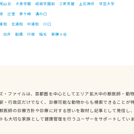
尾山台
大泉学園
成城学園前
三軒茶屋
上石神井
学芸大学
塚
辻堂
茅ケ崎
溝の口
浦和
北浦和
中浦和
川口
白井
船橋
行徳
稲毛
新鎌ヶ谷
ズ・ファイルは、首都圏を中心としてエリア拡大中の獣医師・動
駅・行政区だけでなく、診療可能な動物からも検索できることが
獣医師の診療方針や診療に対する想いを取材し記事として発信し
トも大切な家族として健康管理を行うユーザーをサポートしてい