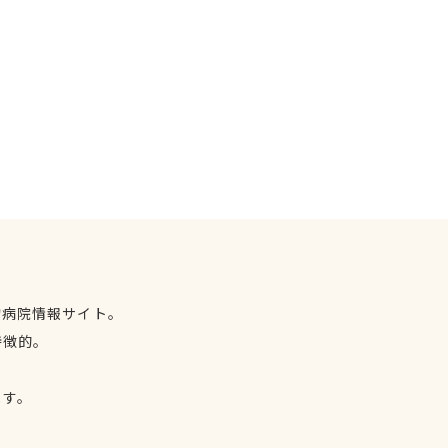
物病院情報サイト。
特徴的。
、
ます。