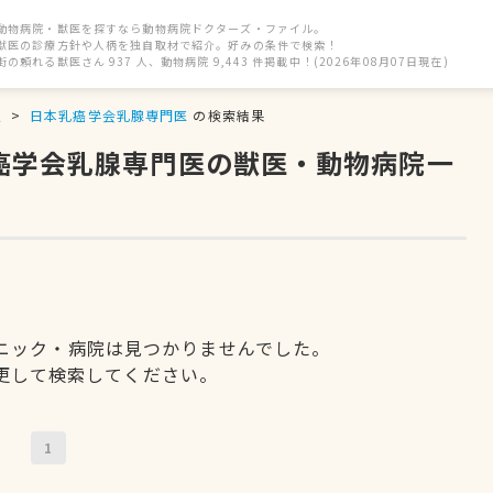
動物病院・獣医を探すなら動物病院ドクターズ・ファイル。
獣医の診療方針や人柄を独自取材で紹介。好みの条件で検索！
街の頼れる獣医さん 937 人、動物病院 9,443 件掲載中！(2026年08月07日現在)
駅
日本乳癌学会乳腺専門医
の検索結果
乳癌学会乳腺専門医の獣医・動物病院一
ニック・病院は見つかりませんでした。
更して検索してください。
1