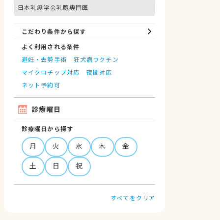
日本乳癌学会乳腺専門医
こだわり条件から探す
よく利用される条件
避妊・去勢手術
狂犬病ワクチン
マイクロチップ対応
夜間対応
ネット予約可
診療曜日
診療曜日から探す
月
火
水
木
金
土
日
祝
すべてをクリア