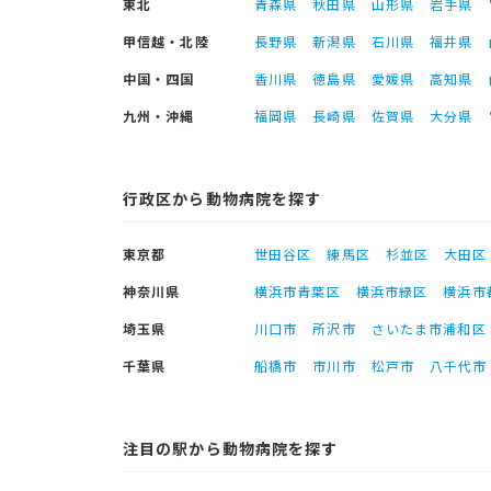
東北
青森県
秋田県
山形県
岩手県
甲信越・北陸
長野県
新潟県
石川県
福井県
中国・四国
香川県
徳島県
愛媛県
高知県
九州・沖縄
福岡県
長崎県
佐賀県
大分県
行政区から動物病院を探す
東京都
世田谷区
練馬区
杉並区
大田区
神奈川県
横浜市青葉区
横浜市緑区
横浜市
埼玉県
川口市
所沢市
さいたま市浦和区
千葉県
船橋市
市川市
松戸市
八千代市
注目の駅から動物病院を探す