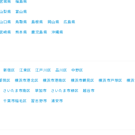
宮城県
福島県
山梨県
富山県
山口県
鳥取県
島根県
岡山県
広島県
宮崎県
熊本県
鹿児島県
沖縄県
新宿区
江東区
江戸川区
品川区
中野区
都筑区
横浜市港北区
横浜市港南区
横浜市鶴見区
横浜市戸塚区
横浜
さいたま市南区
草加市
さいたま市緑区
越谷市
千葉市稲毛区
習志野市
浦安市