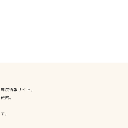
物病院情報サイト。
特徴的。
、
ます。