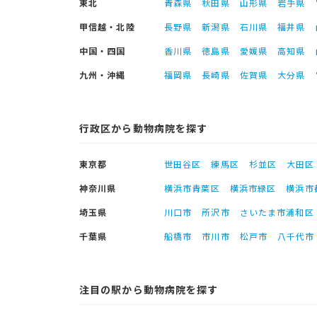
東北
青森県
秋田県
山形県
岩手県
甲信越・北陸
長野県
新潟県
石川県
福井県
中国・四国
香川県
徳島県
愛媛県
高知県
九州・沖縄
福岡県
長崎県
佐賀県
大分県
行政区から動物病院を探す
東京都
世田谷区
練馬区
杉並区
大田区
神奈川県
横浜市青葉区
横浜市緑区
横浜市
埼玉県
川口市
所沢市
さいたま市浦和区
千葉県
船橋市
市川市
松戸市
八千代市
注目の駅から動物病院を探す