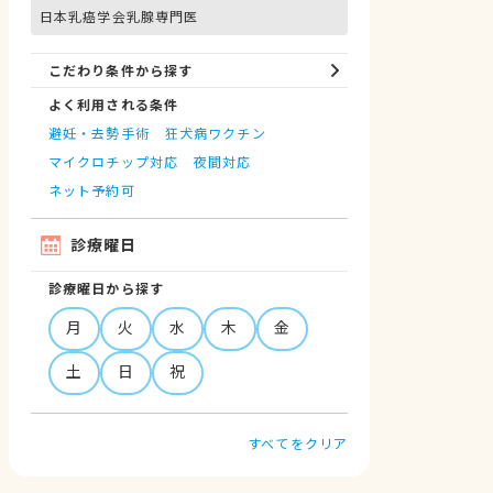
日本乳癌学会乳腺専門医
こだわり条件から探す
よく利用される条件
避妊・去勢手術
狂犬病ワクチン
マイクロチップ対応
夜間対応
ネット予約可
診療曜日
診療曜日から探す
月
火
水
木
金
土
日
祝
すべてをクリア