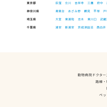
東京都
荻窪
立川
吉祥寺
三鷹
府中
神奈川県
青葉台
あざみ野
鶴見
平塚
戸
埼玉県
大宮
東浦和
志木
東川口
武蔵
千葉県
浦安
新浦安
京成津田沼
西白井
動物病院ドクター
路線・
ペッ