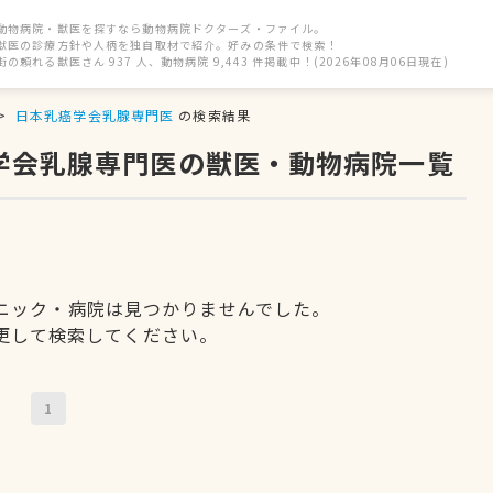
動物病院・獣医を探すなら動物病院ドクターズ・ファイル。
獣医の診療方針や人柄を独自取材で紹介。好みの条件で検索！
街の頼れる獣医さん 937 人、動物病院 9,443 件掲載中！(2026年08月06日現在)
日本乳癌学会乳腺専門医
の検索結果
癌学会乳腺専門医の獣医・動物病院一覧
ニック・病院は見つかりませんでした。
更して検索してください。
1