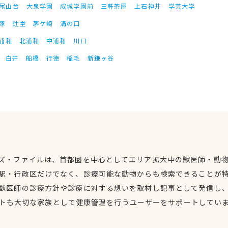
尾山台
大泉学園
成城学園前
三軒茶屋
上石神井
学芸大学
塚
辻堂
茅ケ崎
溝の口
浦和
北浦和
中浦和
川口
白井
船橋
行徳
稲毛
新鎌ヶ谷
ズ・ファイルは、首都圏を中心としてエリア拡大中の獣医師・動
駅・行政区だけでなく、診療可能な動物からも検索できることが
獣医師の診療方針や診療に対する想いを取材し記事として発信し
トも大切な家族として健康管理を行うユーザーをサポートしてい