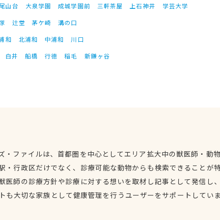
尾山台
大泉学園
成城学園前
三軒茶屋
上石神井
学芸大学
塚
辻堂
茅ケ崎
溝の口
浦和
北浦和
中浦和
川口
白井
船橋
行徳
稲毛
新鎌ヶ谷
ズ・ファイルは、首都圏を中心としてエリア拡大中の獣医師・動
駅・行政区だけでなく、診療可能な動物からも検索できることが
獣医師の診療方針や診療に対する想いを取材し記事として発信し
トも大切な家族として健康管理を行うユーザーをサポートしてい