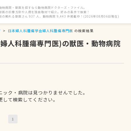
動物病院・獣医を探すなら動物病院ドクターズ・ファイル。
獣医の診療方針や人柄を独自取材で紹介。好みの条件で検索！
街の頼れる獣医さん 937 人、動物病院 9,443 件掲載中！(2026年08月06日現在)
市
日本婦人科腫瘍学会婦人科腫瘍専門医
の検索結果
会婦人科腫瘍専門医)の獣医・動物病院
ニック・病院は見つかりませんでした。
更して検索してください。
1