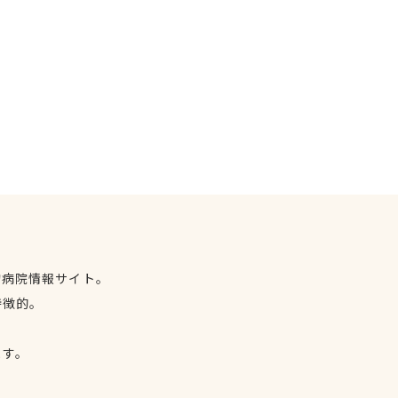
物病院情報サイト。
特徴的。
、
ます。