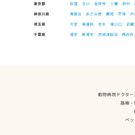
東京都
荻窪
立川
吉祥寺
三鷹
府中
神奈川県
青葉台
あざみ野
鶴見
平塚
戸
埼玉県
大宮
東浦和
志木
東川口
武蔵
千葉県
浦安
新浦安
京成津田沼
西白井
動物病院ドクター
路線・
ペッ