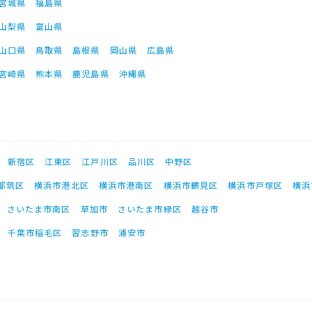
宮城県
福島県
山梨県
富山県
山口県
鳥取県
島根県
岡山県
広島県
宮崎県
熊本県
鹿児島県
沖縄県
新宿区
江東区
江戸川区
品川区
中野区
都筑区
横浜市港北区
横浜市港南区
横浜市鶴見区
横浜市戸塚区
横浜
さいたま市南区
草加市
さいたま市緑区
越谷市
千葉市稲毛区
習志野市
浦安市