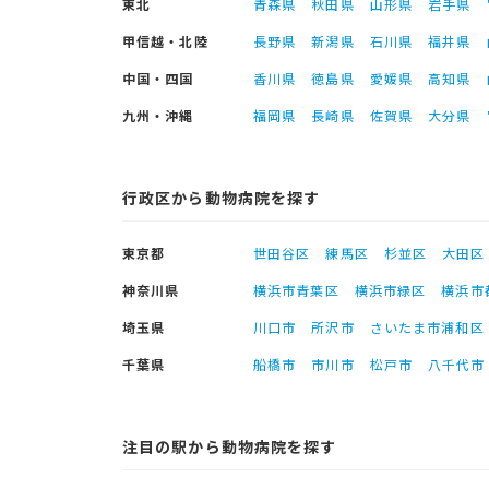
東北
青森県
秋田県
山形県
岩手県
甲信越・北陸
長野県
新潟県
石川県
福井県
中国・四国
香川県
徳島県
愛媛県
高知県
九州・沖縄
福岡県
長崎県
佐賀県
大分県
行政区から動物病院を探す
東京都
世田谷区
練馬区
杉並区
大田区
神奈川県
横浜市青葉区
横浜市緑区
横浜市
埼玉県
川口市
所沢市
さいたま市浦和区
千葉県
船橋市
市川市
松戸市
八千代市
注目の駅から動物病院を探す