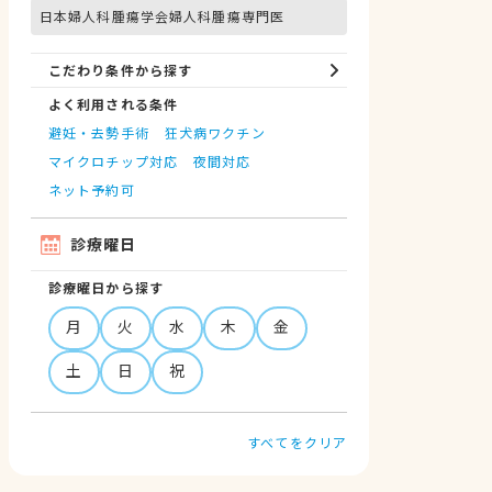
日本婦人科腫瘍学会婦人科腫瘍専門医
こだわり条件から探す
よく利用される条件
避妊・去勢手術
狂犬病ワクチン
マイクロチップ対応
夜間対応
ネット予約可
診療曜日
診療曜日から探す
月
火
水
木
金
土
日
祝
すべてをクリア