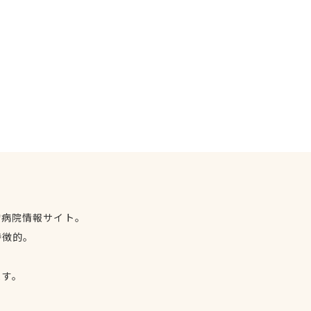
物病院情報サイト。
特徴的。
、
ます。