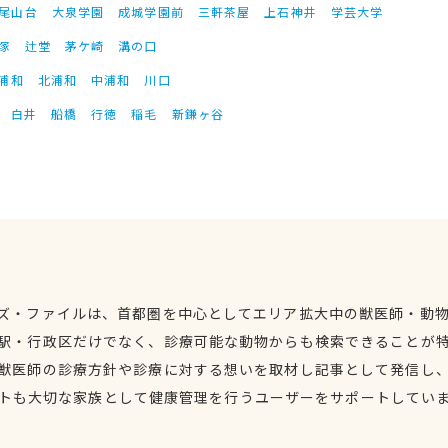
尾山台
大泉学園
成城学園前
三軒茶屋
上石神井
学芸大学
塚
辻堂
茅ケ崎
溝の口
浦和
北浦和
中浦和
川口
白井
船橋
行徳
稲毛
新鎌ヶ谷
ズ・ファイルは、首都圏を中心としてエリア拡大中の獣医師・動
駅・行政区だけでなく、診療可能な動物からも検索できることが
獣医師の診療方針や診療に対する想いを取材し記事として発信し
トも大切な家族として健康管理を行うユーザーをサポートしてい