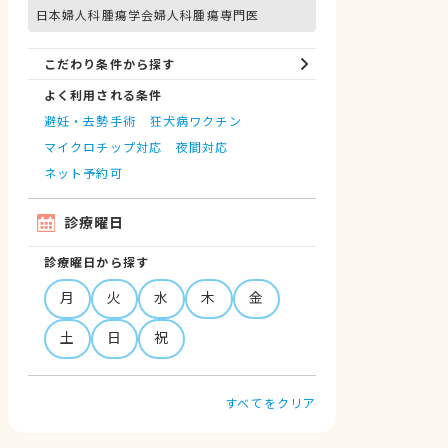
日本婦人科腫瘍学会婦人科腫瘍専門医
こだわり条件から探す
よく利用される条件
避妊・去勢手術
狂犬病ワクチン
マイクロチップ対応
夜間対応
ネット予約可
診療曜日
診療曜日から探す
月
火
水
木
金
土
日
祝
すべてをクリア