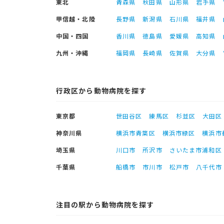
東北
青森県
秋田県
山形県
岩手県
甲信越・北陸
長野県
新潟県
石川県
福井県
中国・四国
香川県
徳島県
愛媛県
高知県
九州・沖縄
福岡県
長崎県
佐賀県
大分県
行政区から動物病院を探す
東京都
世田谷区
練馬区
杉並区
大田区
神奈川県
横浜市青葉区
横浜市緑区
横浜市
埼玉県
川口市
所沢市
さいたま市浦和区
千葉県
船橋市
市川市
松戸市
八千代市
注目の駅から動物病院を探す