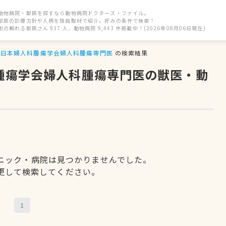
動物病院・獣医を探すなら動物病院ドクターズ・ファイル。
獣医の診療方針や人柄を独自取材で紹介。好みの条件で検索！
街の頼れる獣医さん 937 人、動物病院 9,443 件掲載中！(2026年08月06日現在)
日本婦人科腫瘍学会婦人科腫瘍専門医
の検索結果
科腫瘍学会婦人科腫瘍専門医の獣医・動
ニック・病院は見つかりませんでした。
更して検索してください。
1