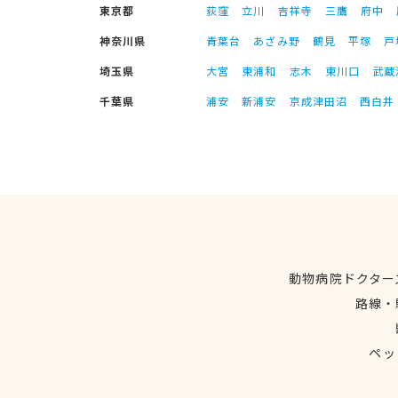
東京都
荻窪
立川
吉祥寺
三鷹
府中
神奈川県
青葉台
あざみ野
鶴見
平塚
戸
埼玉県
大宮
東浦和
志木
東川口
武蔵
千葉県
浦安
新浦安
京成津田沼
西白井
動物病院ドクター
路線・
ペッ