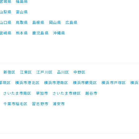
宮城県
福島県
山梨県
富山県
山口県
鳥取県
島根県
岡山県
広島県
宮崎県
熊本県
鹿児島県
沖縄県
新宿区
江東区
江戸川区
品川区
中野区
都筑区
横浜市港北区
横浜市港南区
横浜市鶴見区
横浜市戸塚区
横浜
さいたま市南区
草加市
さいたま市緑区
越谷市
千葉市稲毛区
習志野市
浦安市