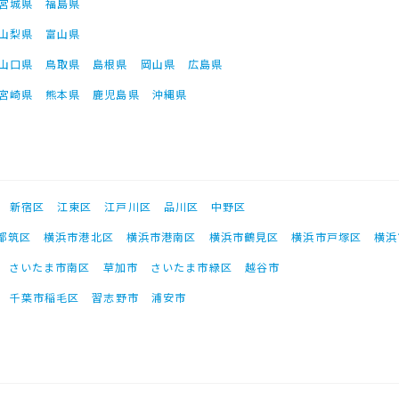
宮城県
福島県
山梨県
富山県
山口県
鳥取県
島根県
岡山県
広島県
宮崎県
熊本県
鹿児島県
沖縄県
新宿区
江東区
江戸川区
品川区
中野区
都筑区
横浜市港北区
横浜市港南区
横浜市鶴見区
横浜市戸塚区
横浜
さいたま市南区
草加市
さいたま市緑区
越谷市
千葉市稲毛区
習志野市
浦安市