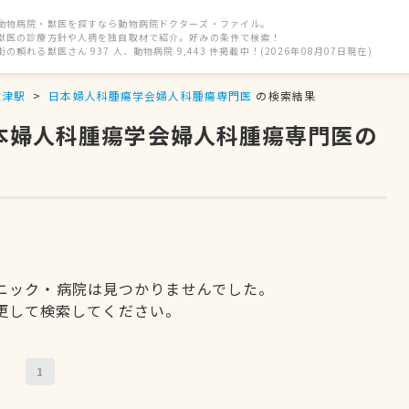
動物病院・獣医を探すなら動物病院ドクターズ・ファイル。
獣医の診療方針や人柄を独自取材で紹介。好みの条件で検索！
街の頼れる獣医さん 937 人、動物病院 9,443 件掲載中！(2026年08月07日現在)
大津駅
日本婦人科腫瘍学会婦人科腫瘍専門医
の検索結果
日本婦人科腫瘍学会婦人科腫瘍専門医の
ニック・病院は見つかりませんでした。
更して検索してください。
1