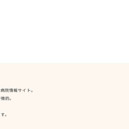
物病院情報サイト。
特徴的。
、
ます。