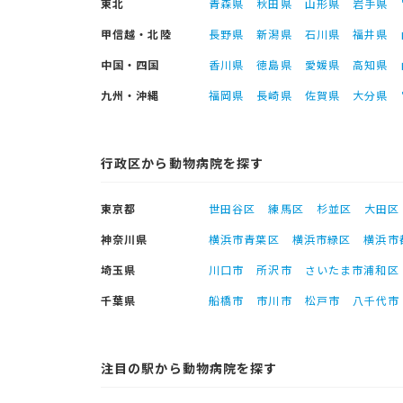
東北
青森県
秋田県
山形県
岩手県
甲信越・北陸
長野県
新潟県
石川県
福井県
中国・四国
香川県
徳島県
愛媛県
高知県
九州・沖縄
福岡県
長崎県
佐賀県
大分県
行政区から動物病院を探す
東京都
世田谷区
練馬区
杉並区
大田区
神奈川県
横浜市青葉区
横浜市緑区
横浜市
埼玉県
川口市
所沢市
さいたま市浦和区
千葉県
船橋市
市川市
松戸市
八千代市
注目の駅から動物病院を探す