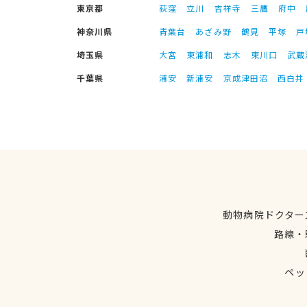
東京都
荻窪
立川
吉祥寺
三鷹
府中
神奈川県
青葉台
あざみ野
鶴見
平塚
戸
埼玉県
大宮
東浦和
志木
東川口
武蔵
千葉県
浦安
新浦安
京成津田沼
西白井
動物病院ドクター
路線・
ペッ