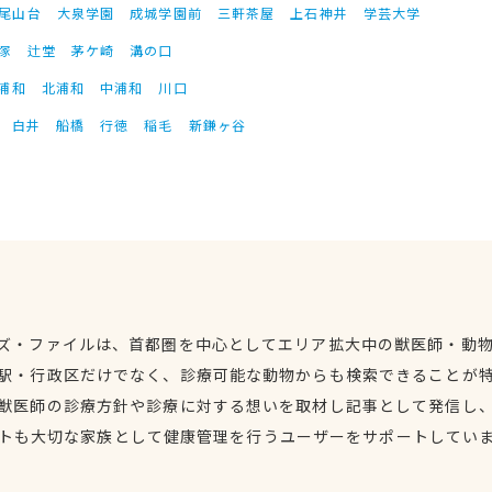
尾山台
大泉学園
成城学園前
三軒茶屋
上石神井
学芸大学
塚
辻堂
茅ケ崎
溝の口
浦和
北浦和
中浦和
川口
白井
船橋
行徳
稲毛
新鎌ヶ谷
ズ・ファイルは、首都圏を中心としてエリア拡大中の獣医師・動
駅・行政区だけでなく、診療可能な動物からも検索できることが
獣医師の診療方針や診療に対する想いを取材し記事として発信し
トも大切な家族として健康管理を行うユーザーをサポートしてい