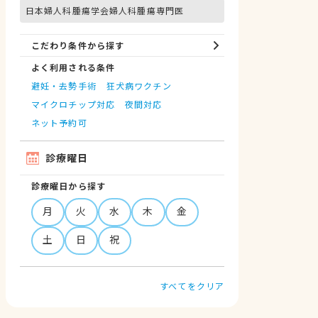
日本婦人科腫瘍学会婦人科腫瘍専門医
こだわり条件から探す
よく利用される条件
避妊・去勢手術
狂犬病ワクチン
マイクロチップ対応
夜間対応
ネット予約可
診療曜日
診療曜日から探す
月
火
水
木
金
土
日
祝
すべてをクリア