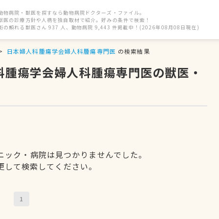
動物病院・獣医を探すなら動物病院ドクターズ・ファイル。
獣医の診療方針や人柄を独自取材で紹介。好みの条件で検索！
街の頼れる獣医さん 937 人、動物病院 9,443 件掲載中！(2026年08月08日現在)
日本婦人科腫瘍学会婦人科腫瘍専門医
の検索結果
人科腫瘍学会婦人科腫瘍専門医の獣医・
ニック・病院は見つかりませんでした。
更して検索してください。
1