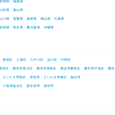
宮城県
福島県
山梨県
富山県
山口県
鳥取県
島根県
岡山県
広島県
宮崎県
熊本県
鹿児島県
沖縄県
新宿区
江東区
江戸川区
品川区
中野区
都筑区
横浜市港北区
横浜市港南区
横浜市鶴見区
横浜市戸塚区
横浜
さいたま市南区
草加市
さいたま市緑区
越谷市
千葉市稲毛区
習志野市
浦安市