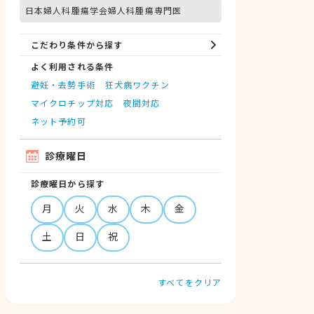
日本婦人科腫瘍学会婦人科腫瘍専門医
こだわり条件から探す
よく利用される条件
避妊・去勢手術
狂犬病ワクチン
マイクロチップ対応
夜間対応
ネット予約可
診療曜日
診療曜日から探す
月
火
水
木
金
土
日
祝
すべてをクリア