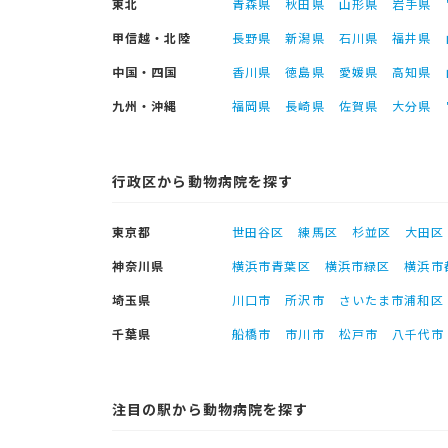
東北
青森県
秋田県
山形県
岩手県
甲信越・北陸
長野県
新潟県
石川県
福井県
中国・四国
香川県
徳島県
愛媛県
高知県
九州・沖縄
福岡県
長崎県
佐賀県
大分県
行政区から動物病院を探す
東京都
世田谷区
練馬区
杉並区
大田区
神奈川県
横浜市青葉区
横浜市緑区
横浜市
埼玉県
川口市
所沢市
さいたま市浦和区
千葉県
船橋市
市川市
松戸市
八千代市
注目の駅から動物病院を探す