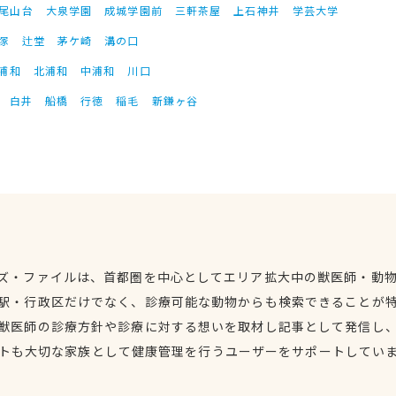
尾山台
大泉学園
成城学園前
三軒茶屋
上石神井
学芸大学
塚
辻堂
茅ケ崎
溝の口
浦和
北浦和
中浦和
川口
白井
船橋
行徳
稲毛
新鎌ヶ谷
ズ・ファイルは、首都圏を中心としてエリア拡大中の獣医師・動
駅・行政区だけでなく、診療可能な動物からも検索できることが
獣医師の診療方針や診療に対する想いを取材し記事として発信し
トも大切な家族として健康管理を行うユーザーをサポートしてい