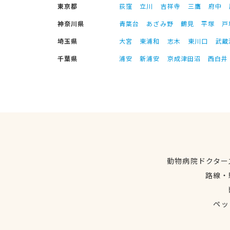
東京都
荻窪
立川
吉祥寺
三鷹
府中
神奈川県
青葉台
あざみ野
鶴見
平塚
戸
埼玉県
大宮
東浦和
志木
東川口
武蔵
千葉県
浦安
新浦安
京成津田沼
西白井
動物病院ドクター
路線・
ペッ