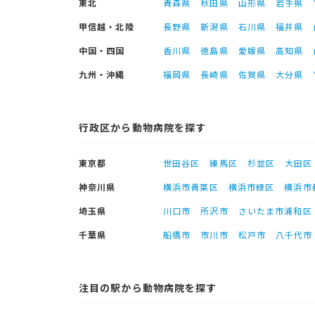
東北
青森県
秋田県
山形県
岩手県
甲信越・北陸
長野県
新潟県
石川県
福井県
中国・四国
香川県
徳島県
愛媛県
高知県
九州・沖縄
福岡県
長崎県
佐賀県
大分県
行政区から動物病院を探す
東京都
世田谷区
練馬区
杉並区
大田区
神奈川県
横浜市青葉区
横浜市緑区
横浜市
埼玉県
川口市
所沢市
さいたま市浦和区
千葉県
船橋市
市川市
松戸市
八千代市
注目の駅から動物病院を探す