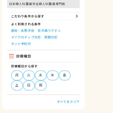
日本婦人科腫瘍学会婦人科腫瘍専門医
こだわり条件から探す
よく利用される条件
避妊・去勢手術
狂犬病ワクチン
マイクロチップ対応
夜間対応
ネット予約可
診療曜日
診療曜日から探す
月
火
水
木
金
土
日
祝
すべてをクリア