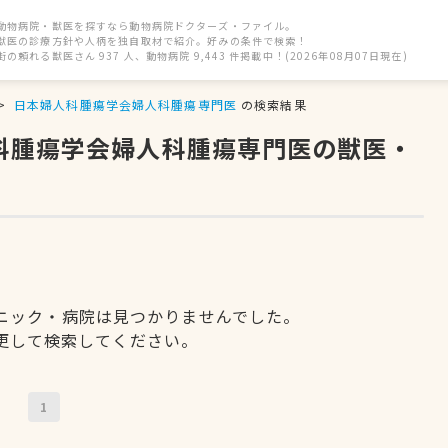
動物病院・獣医を探すなら動物病院ドクターズ・ファイル。
獣医の診療方針や人柄を独自取材で紹介。好みの条件で検索！
街の頼れる獣医さん 937 人、動物病院 9,443 件掲載中！(2026年08月07日現在)
日本婦人科腫瘍学会婦人科腫瘍専門医
の検索結果
人科腫瘍学会婦人科腫瘍専門医の獣医・
ニック・病院は見つかりませんでした。
更して検索してください。
1