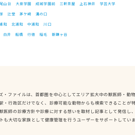
尾山台
大泉学園
成城学園前
三軒茶屋
上石神井
学芸大学
塚
辻堂
茅ケ崎
溝の口
浦和
北浦和
中浦和
川口
白井
船橋
行徳
稲毛
新鎌ヶ谷
ズ・ファイルは、首都圏を中心としてエリア拡大中の獣医師・動
駅・行政区だけでなく、診療可能な動物からも検索できることが
獣医師の診療方針や診療に対する想いを取材し記事として発信し
トも大切な家族として健康管理を行うユーザーをサポートしてい