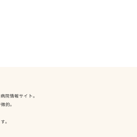
物病院情報サイト。
特徴的。
、
ます。