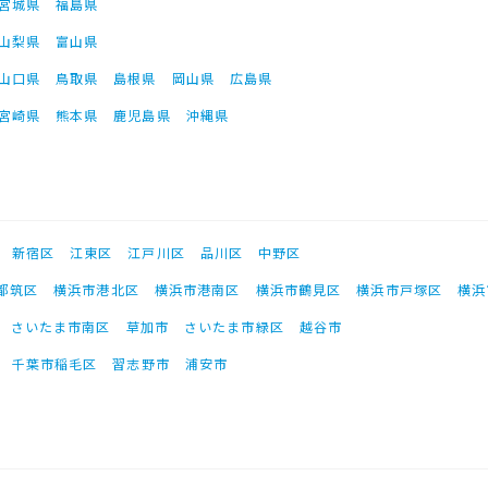
宮城県
福島県
山梨県
富山県
山口県
鳥取県
島根県
岡山県
広島県
宮崎県
熊本県
鹿児島県
沖縄県
新宿区
江東区
江戸川区
品川区
中野区
都筑区
横浜市港北区
横浜市港南区
横浜市鶴見区
横浜市戸塚区
横浜
さいたま市南区
草加市
さいたま市緑区
越谷市
千葉市稲毛区
習志野市
浦安市