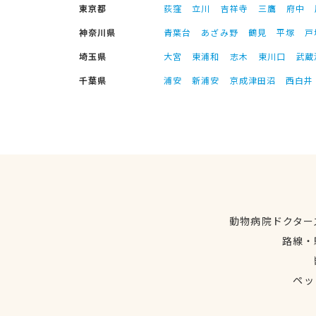
東京都
荻窪
立川
吉祥寺
三鷹
府中
神奈川県
青葉台
あざみ野
鶴見
平塚
戸
埼玉県
大宮
東浦和
志木
東川口
武蔵
千葉県
浦安
新浦安
京成津田沼
西白井
動物病院ドクター
路線・
ペッ