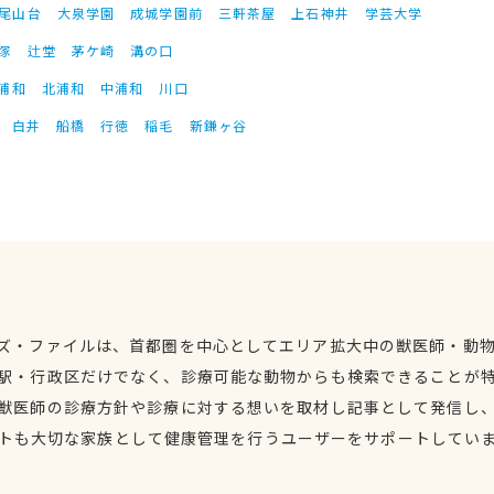
尾山台
大泉学園
成城学園前
三軒茶屋
上石神井
学芸大学
塚
辻堂
茅ケ崎
溝の口
浦和
北浦和
中浦和
川口
白井
船橋
行徳
稲毛
新鎌ヶ谷
ズ・ファイルは、首都圏を中心としてエリア拡大中の獣医師・動
駅・行政区だけでなく、診療可能な動物からも検索できることが
獣医師の診療方針や診療に対する想いを取材し記事として発信し
トも大切な家族として健康管理を行うユーザーをサポートしてい