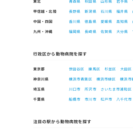
東北
青森県
秋田県
山形県
岩手県
甲信越・北陸
長野県
新潟県
石川県
福井県
中国・四国
香川県
徳島県
愛媛県
高知県
九州・沖縄
福岡県
長崎県
佐賀県
大分県
行政区から動物病院を探す
東京都
世田谷区
練馬区
杉並区
大田区
神奈川県
横浜市青葉区
横浜市緑区
横浜市
埼玉県
川口市
所沢市
さいたま市浦和区
千葉県
船橋市
市川市
松戸市
八千代市
注目の駅から動物病院を探す