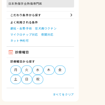
日本熱傷学会熱傷専門医
こだわり条件から探す
よく利用される条件
避妊・去勢手術
狂犬病ワクチン
マイクロチップ対応
夜間対応
ネット予約可
診療曜日
診療曜日から探す
月
火
水
木
金
土
日
祝
すべてをクリア