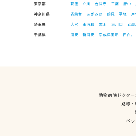
東京都
荻窪
立川
吉祥寺
三鷹
府中
神奈川県
青葉台
あざみ野
鶴見
平塚
戸
埼玉県
大宮
東浦和
志木
東川口
武蔵
千葉県
浦安
新浦安
京成津田沼
西白井
動物病院ドクター
路線・
ペッ