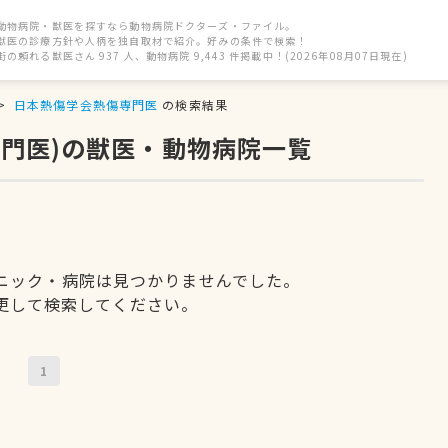
動物病院・獣医を探すなら動物病院ドクターズ・ファイル。
獣医の診療方針や人柄を独自取材で紹介。好みの条件で検索！
街の頼れる獣医さん 937 人、動物病院 9,443 件掲載中！(2026年08月07日現在)
日本熱傷学会熱傷専門医
の検索結果
専門医)の獣医・動物病院一覧
ニック・病院は見つかりませんでした。
更して検索してください。
1