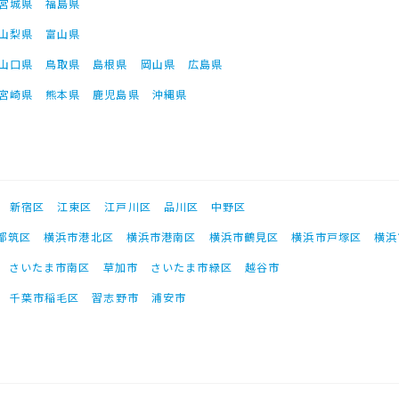
宮城県
福島県
山梨県
富山県
山口県
鳥取県
島根県
岡山県
広島県
宮崎県
熊本県
鹿児島県
沖縄県
新宿区
江東区
江戸川区
品川区
中野区
都筑区
横浜市港北区
横浜市港南区
横浜市鶴見区
横浜市戸塚区
横浜
さいたま市南区
草加市
さいたま市緑区
越谷市
千葉市稲毛区
習志野市
浦安市