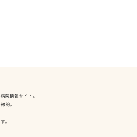
物病院情報サイト。
特徴的。
、
ます。