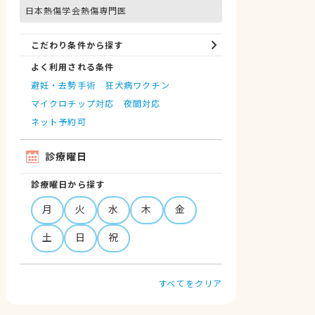
日本熱傷学会熱傷専門医
こだわり条件から探す
よく利用される条件
避妊・去勢手術
狂犬病ワクチン
マイクロチップ対応
夜間対応
ネット予約可
診療曜日
診療曜日から探す
月
火
水
木
金
土
日
祝
すべてをクリア