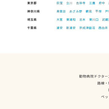
東京都
荻窪
立川
吉祥寺
三鷹
府中
神奈川県
青葉台
あざみ野
鶴見
平塚
戸
埼玉県
大宮
東浦和
志木
東川口
武蔵
千葉県
浦安
新浦安
京成津田沼
西白井
動物病院ドクター
路線・
ペッ