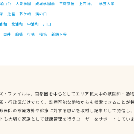
尾山台
大泉学園
成城学園前
三軒茶屋
上石神井
学芸大学
塚
辻堂
茅ケ崎
溝の口
浦和
北浦和
中浦和
川口
白井
船橋
行徳
稲毛
新鎌ヶ谷
ズ・ファイルは、首都圏を中心としてエリア拡大中の獣医師・動
駅・行政区だけでなく、診療可能な動物からも検索できることが
獣医師の診療方針や診療に対する想いを取材し記事として発信し
トも大切な家族として健康管理を行うユーザーをサポートしてい