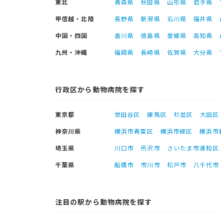
東北
青森県
秋田県
山形県
岩手県
甲信越・北陸
長野県
新潟県
石川県
福井県
中国・四国
香川県
徳島県
愛媛県
高知県
九州・沖縄
福岡県
長崎県
佐賀県
大分県
行政区から動物病院を探す
東京都
世田谷区
練馬区
杉並区
大田区
神奈川県
横浜市青葉区
横浜市緑区
横浜市
埼玉県
川口市
所沢市
さいたま市浦和区
千葉県
船橋市
市川市
松戸市
八千代市
注目の駅から動物病院を探す