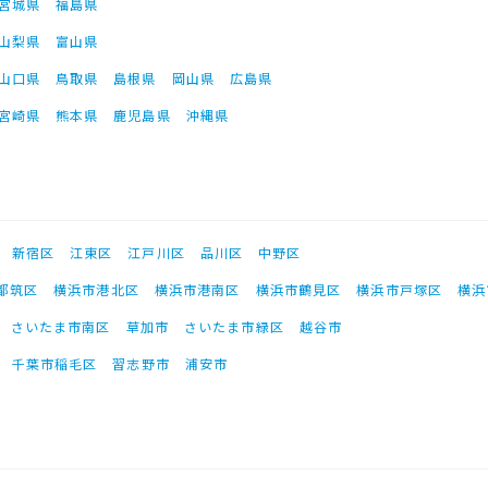
宮城県
福島県
山梨県
富山県
山口県
鳥取県
島根県
岡山県
広島県
宮崎県
熊本県
鹿児島県
沖縄県
新宿区
江東区
江戸川区
品川区
中野区
都筑区
横浜市港北区
横浜市港南区
横浜市鶴見区
横浜市戸塚区
横浜
さいたま市南区
草加市
さいたま市緑区
越谷市
千葉市稲毛区
習志野市
浦安市