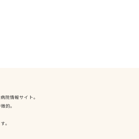
物病院情報サイト。
特徴的。
、
ます。