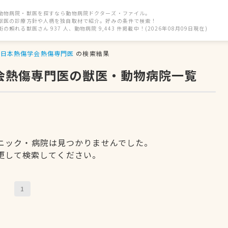
動物病院・獣医を探すなら動物病院ドクターズ・ファイル。
獣医の診療方針や人柄を独自取材で紹介。好みの条件で検索！
街の頼れる獣医さん 937 人、動物病院 9,443 件掲載中！(2026年08月09日現在)
日本熱傷学会熱傷専門医
の検索結果
学会熱傷専門医の獣医・動物病院一覧
ニック・病院は見つかりませんでした。
更して検索してください。
1