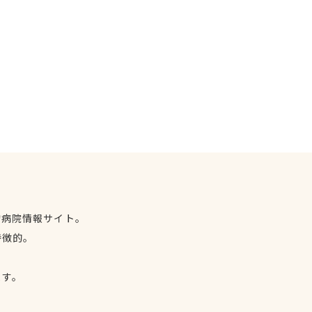
物病院情報サイト。
特徴的。
、
ます。