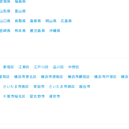
宮城県
福島県
山梨県
富山県
山口県
鳥取県
島根県
岡山県
広島県
宮崎県
熊本県
鹿児島県
沖縄県
新宿区
江東区
江戸川区
品川区
中野区
都筑区
横浜市港北区
横浜市港南区
横浜市鶴見区
横浜市戸塚区
横浜
さいたま市南区
草加市
さいたま市緑区
越谷市
千葉市稲毛区
習志野市
浦安市