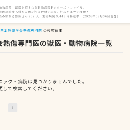
動物病院・獣医を探すなら動物病院ドクターズ・ファイル。
獣医の診療方針や人柄を独自取材で紹介。好みの条件で検索！
街の頼れる獣医さん 937 人、動物病院 9,443 件掲載中！(2026年08月06日現在)
日本熱傷学会熱傷専門医
の検索結果
学会熱傷専門医の獣医・動物病院一覧
ニック・病院は見つかりませんでした。
更して検索してください。
1