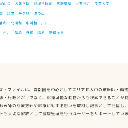
尾山台
大泉学園
成城学園前
三軒茶屋
上石神井
学芸大学
塚
辻堂
茅ケ崎
溝の口
浦和
北浦和
中浦和
川口
白井
船橋
行徳
稲毛
新鎌ヶ谷
ズ・ファイルは、首都圏を中心としてエリア拡大中の獣医師・動
駅・行政区だけでなく、診療可能な動物からも検索できることが
獣医師の診療方針や診療に対する想いを取材し記事として発信し
トも大切な家族として健康管理を行うユーザーをサポートしてい