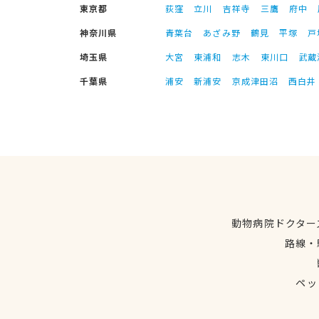
東京都
荻窪
立川
吉祥寺
三鷹
府中
神奈川県
青葉台
あざみ野
鶴見
平塚
戸
埼玉県
大宮
東浦和
志木
東川口
武蔵
千葉県
浦安
新浦安
京成津田沼
西白井
動物病院ドクター
路線・
ペッ