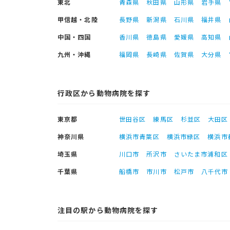
東北
青森県
秋田県
山形県
岩手県
甲信越・北陸
長野県
新潟県
石川県
福井県
中国・四国
香川県
徳島県
愛媛県
高知県
九州・沖縄
福岡県
長崎県
佐賀県
大分県
行政区から動物病院を探す
東京都
世田谷区
練馬区
杉並区
大田区
神奈川県
横浜市青葉区
横浜市緑区
横浜市
埼玉県
川口市
所沢市
さいたま市浦和区
千葉県
船橋市
市川市
松戸市
八千代市
注目の駅から動物病院を探す