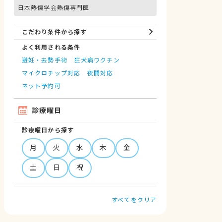
日本熱傷学会熱傷専門医
こだわり条件から探す
よく利用される条件
避妊・去勢手術
狂犬病ワクチン
マイクロチップ対応
夜間対応
ネット予約可
診療曜日
診療曜日から探す
月
火
水
木
金
土
日
祝
すべてをクリア