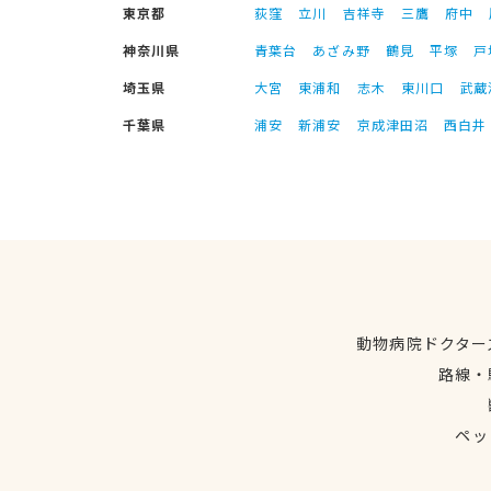
東京都
荻窪
立川
吉祥寺
三鷹
府中
神奈川県
青葉台
あざみ野
鶴見
平塚
戸
埼玉県
大宮
東浦和
志木
東川口
武蔵
千葉県
浦安
新浦安
京成津田沼
西白井
動物病院ドクター
路線・
ペッ