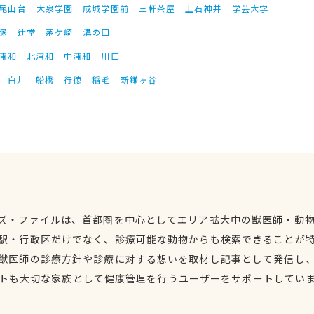
尾山台
大泉学園
成城学園前
三軒茶屋
上石神井
学芸大学
塚
辻堂
茅ケ崎
溝の口
浦和
北浦和
中浦和
川口
白井
船橋
行徳
稲毛
新鎌ヶ谷
ズ・ファイルは、首都圏を中心としてエリア拡大中の獣医師・動
駅・行政区だけでなく、診療可能な動物からも検索できることが
獣医師の診療方針や診療に対する想いを取材し記事として発信し
トも大切な家族として健康管理を行うユーザーをサポートしてい