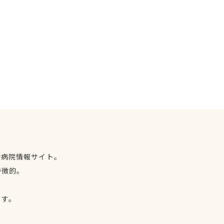
物病院情報サイト。
特徴的。
、
ます。