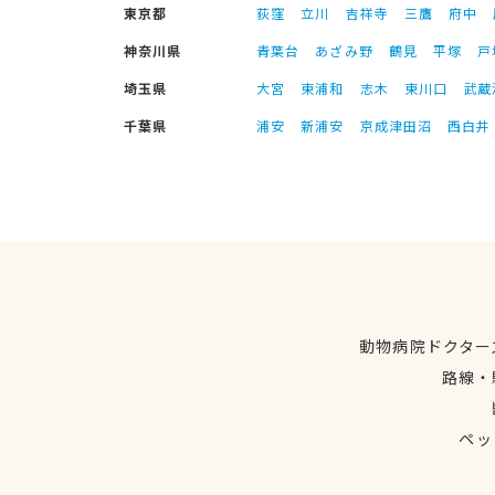
東京都
荻窪
立川
吉祥寺
三鷹
府中
神奈川県
青葉台
あざみ野
鶴見
平塚
戸
埼玉県
大宮
東浦和
志木
東川口
武蔵
千葉県
浦安
新浦安
京成津田沼
西白井
動物病院ドクター
路線・
ペッ