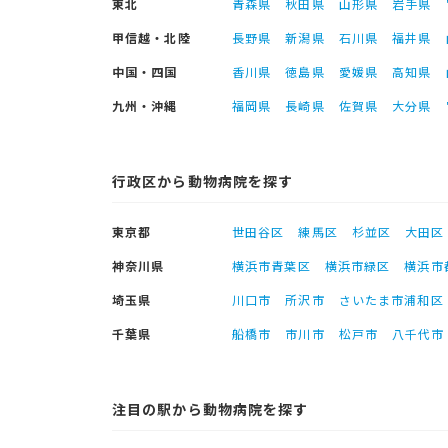
東北
青森県
秋田県
山形県
岩手県
甲信越・北陸
長野県
新潟県
石川県
福井県
中国・四国
香川県
徳島県
愛媛県
高知県
九州・沖縄
福岡県
長崎県
佐賀県
大分県
行政区から動物病院を探す
東京都
世田谷区
練馬区
杉並区
大田区
神奈川県
横浜市青葉区
横浜市緑区
横浜市
埼玉県
川口市
所沢市
さいたま市浦和区
千葉県
船橋市
市川市
松戸市
八千代市
注目の駅から動物病院を探す