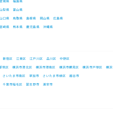
宮城県
福島県
山梨県
富山県
山口県
鳥取県
島根県
岡山県
広島県
宮崎県
熊本県
鹿児島県
沖縄県
新宿区
江東区
江戸川区
品川区
中野区
都筑区
横浜市港北区
横浜市港南区
横浜市鶴見区
横浜市戸塚区
横浜
さいたま市南区
草加市
さいたま市緑区
越谷市
千葉市稲毛区
習志野市
浦安市