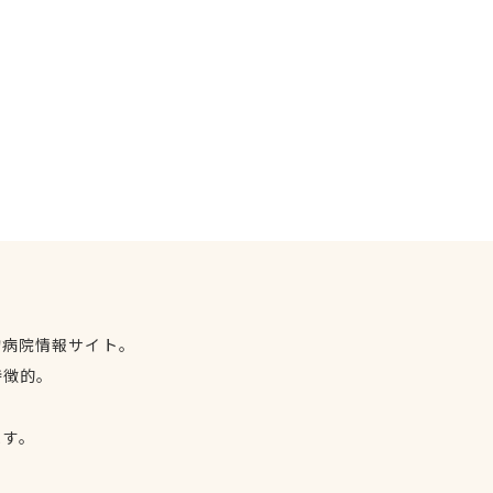
物病院情報サイト。
特徴的。
、
ます。