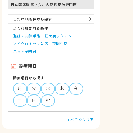
日本臨床腫瘍学会がん薬物療法専門医
こだわり条件から探す
よく利用される条件
避妊・去勢手術
狂犬病ワクチン
マイクロチップ対応
夜間対応
ネット予約可
診療曜日
診療曜日から探す
月
火
水
木
金
土
日
祝
すべてをクリア