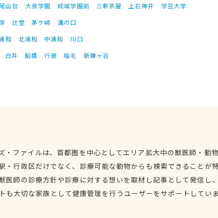
尾山台
大泉学園
成城学園前
三軒茶屋
上石神井
学芸大学
塚
辻堂
茅ケ崎
溝の口
浦和
北浦和
中浦和
川口
白井
船橋
行徳
稲毛
新鎌ヶ谷
ズ・ファイルは、首都圏を中心としてエリア拡大中の獣医師・動
駅・行政区だけでなく、診療可能な動物からも検索できることが
獣医師の診療方針や診療に対する想いを取材し記事として発信し
トも大切な家族として健康管理を行うユーザーをサポートしてい