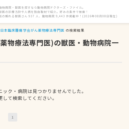
動物病院・獣医を探すなら動物病院ドクターズ・ファイル。
獣医の診療方針や人柄を独自取材で紹介。好みの条件で検索！
街の頼れる獣医さん 937 人、動物病院 9,443 件掲載中！(2026年08月08日現在)
日本臨床腫瘍学会がん薬物療法専門医
の検索結果
ん薬物療法専門医)の獣医・動物病院一
ニック・病院は見つかりませんでした。
更して検索してください。
1