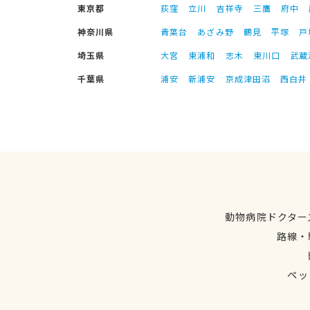
東京都
荻窪
立川
吉祥寺
三鷹
府中
神奈川県
青葉台
あざみ野
鶴見
平塚
戸
埼玉県
大宮
東浦和
志木
東川口
武蔵
千葉県
浦安
新浦安
京成津田沼
西白井
動物病院ドクター
路線・
ペッ