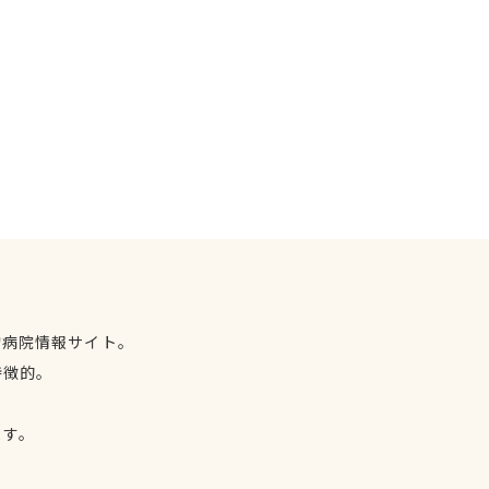
物病院情報サイト。
特徴的。
、
ます。