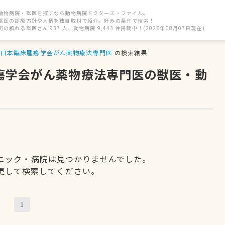
動物病院・獣医を探すなら動物病院ドクターズ・ファイル。
獣医の診療方針や人柄を独自取材で紹介。好みの条件で検索！
街の頼れる獣医さん 937 人、動物病院 9,443 件掲載中！(2026年08月07日現在)
日本臨床腫瘍学会がん薬物療法専門医
の検索結果
腫瘍学会がん薬物療法専門医の獣医・動
ニック・病院は見つかりませんでした。
更して検索してください。
1