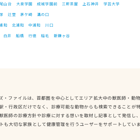
尾山台
大泉学園
成城学園前
三軒茶屋
上石神井
学芸大学
塚
辻堂
茅ケ崎
溝の口
浦和
北浦和
中浦和
川口
白井
船橋
行徳
稲毛
新鎌ヶ谷
ズ・ファイルは、首都圏を中心としてエリア拡大中の獣医師・動
駅・行政区だけでなく、診療可能な動物からも検索できることが
獣医師の診療方針や診療に対する想いを取材し記事として発信し
トも大切な家族として健康管理を行うユーザーをサポートしてい