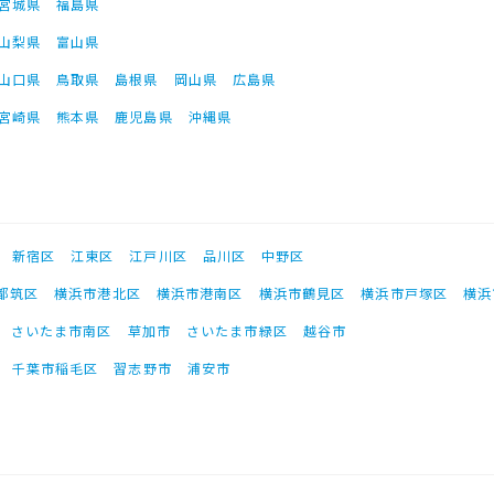
宮城県
福島県
山梨県
富山県
山口県
鳥取県
島根県
岡山県
広島県
宮崎県
熊本県
鹿児島県
沖縄県
新宿区
江東区
江戸川区
品川区
中野区
都筑区
横浜市港北区
横浜市港南区
横浜市鶴見区
横浜市戸塚区
横浜
さいたま市南区
草加市
さいたま市緑区
越谷市
千葉市稲毛区
習志野市
浦安市