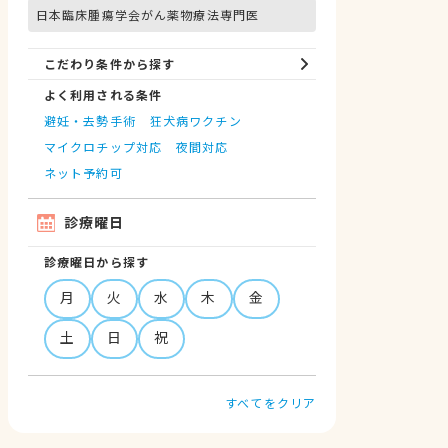
日本臨床腫瘍学会がん薬物療法専門医
こだわり条件から探す
よく利用される条件
避妊・去勢手術
狂犬病ワクチン
マイクロチップ対応
夜間対応
ネット予約可
診療曜日
診療曜日から探す
月
火
水
木
金
土
日
祝
すべてをクリア