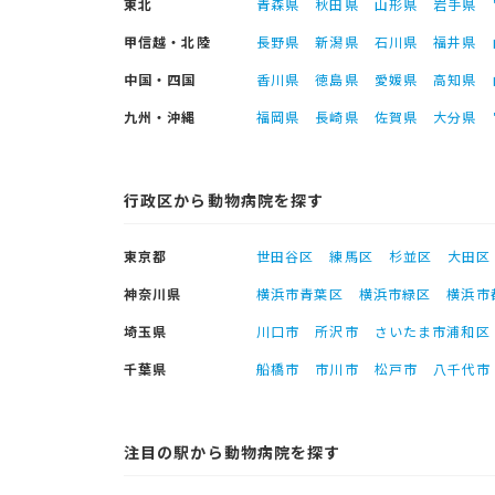
東北
青森県
秋田県
山形県
岩手県
甲信越・北陸
長野県
新潟県
石川県
福井県
中国・四国
香川県
徳島県
愛媛県
高知県
九州・沖縄
福岡県
長崎県
佐賀県
大分県
行政区から動物病院を探す
東京都
世田谷区
練馬区
杉並区
大田区
神奈川県
横浜市青葉区
横浜市緑区
横浜市
埼玉県
川口市
所沢市
さいたま市浦和区
千葉県
船橋市
市川市
松戸市
八千代市
注目の駅から動物病院を探す