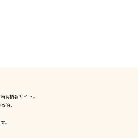
物病院情報サイト。
特徴的。
、
ます。