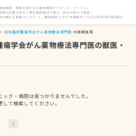
動物病院・獣医を探すなら動物病院ドクターズ・ファイル。
獣医の診療方針や人柄を独自取材で紹介。好みの条件で検索！
街の頼れる獣医さん 937 人、動物病院 9,443 件掲載中！(2026年08月06日現在)
日本臨床腫瘍学会がん薬物療法専門医
の検索結果
床腫瘍学会がん薬物療法専門医の獣医・
ニック・病院は見つかりませんでした。
更して検索してください。
1