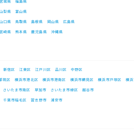
宮城県
福島県
山梨県
富山県
山口県
鳥取県
島根県
岡山県
広島県
宮崎県
熊本県
鹿児島県
沖縄県
新宿区
江東区
江戸川区
品川区
中野区
都筑区
横浜市港北区
横浜市港南区
横浜市鶴見区
横浜市戸塚区
横浜
さいたま市南区
草加市
さいたま市緑区
越谷市
千葉市稲毛区
習志野市
浦安市