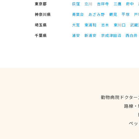
東京都
荻窪
立川
吉祥寺
三鷹
府中
神奈川県
青葉台
あざみ野
鶴見
平塚
戸
埼玉県
大宮
東浦和
志木
東川口
武蔵
千葉県
浦安
新浦安
京成津田沼
西白井
動物病院ドクター
路線・
ペッ