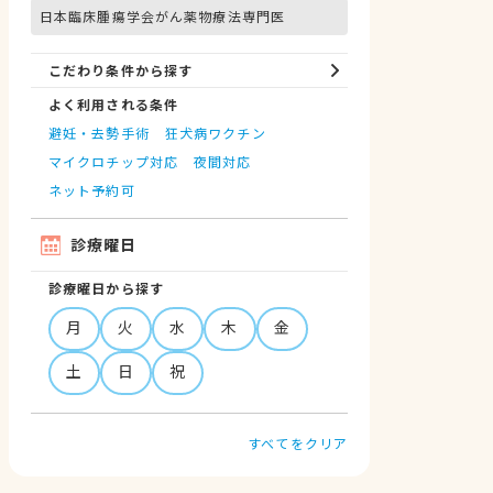
日本臨床腫瘍学会がん薬物療法専門医
こだわり条件から探す
よく利用される条件
避妊・去勢手術
狂犬病ワクチン
マイクロチップ対応
夜間対応
ネット予約可
診療曜日
診療曜日から探す
月
火
水
木
金
土
日
祝
すべてをクリア