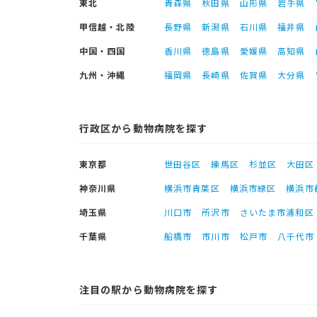
東北
青森県
秋田県
山形県
岩手県
甲信越・北陸
長野県
新潟県
石川県
福井県
中国・四国
香川県
徳島県
愛媛県
高知県
九州・沖縄
福岡県
長崎県
佐賀県
大分県
行政区から動物病院を探す
東京都
世田谷区
練馬区
杉並区
大田区
神奈川県
横浜市青葉区
横浜市緑区
横浜市
埼玉県
川口市
所沢市
さいたま市浦和区
千葉県
船橋市
市川市
松戸市
八千代市
注目の駅から動物病院を探す