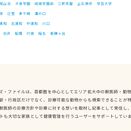
尾山台
大泉学園
成城学園前
三軒茶屋
上石神井
学芸大学
塚
辻堂
茅ケ崎
溝の口
浦和
北浦和
中浦和
川口
白井
船橋
行徳
稲毛
新鎌ヶ谷
ズ・ファイルは、首都圏を中心としてエリア拡大中の獣医師・動
駅・行政区だけでなく、診療可能な動物からも検索できることが
獣医師の診療方針や診療に対する想いを取材し記事として発信し
トも大切な家族として健康管理を行うユーザーをサポートしてい