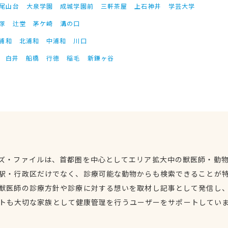
尾山台
大泉学園
成城学園前
三軒茶屋
上石神井
学芸大学
塚
辻堂
茅ケ崎
溝の口
浦和
北浦和
中浦和
川口
白井
船橋
行徳
稲毛
新鎌ヶ谷
ズ・ファイルは、首都圏を中心としてエリア拡大中の獣医師・動
駅・行政区だけでなく、診療可能な動物からも検索できることが
獣医師の診療方針や診療に対する想いを取材し記事として発信し
トも大切な家族として健康管理を行うユーザーをサポートしてい