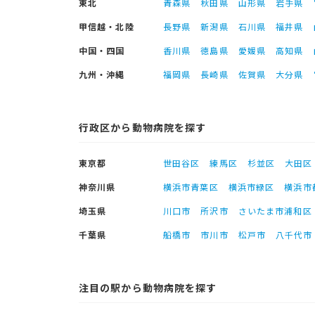
東北
青森県
秋田県
山形県
岩手県
甲信越・北陸
長野県
新潟県
石川県
福井県
中国・四国
香川県
徳島県
愛媛県
高知県
九州・沖縄
福岡県
長崎県
佐賀県
大分県
行政区から動物病院を探す
東京都
世田谷区
練馬区
杉並区
大田区
神奈川県
横浜市青葉区
横浜市緑区
横浜市
埼玉県
川口市
所沢市
さいたま市浦和区
千葉県
船橋市
市川市
松戸市
八千代市
注目の駅から動物病院を探す