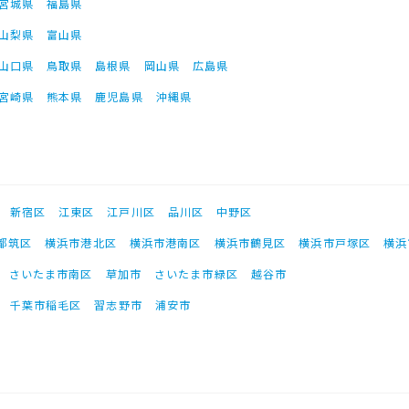
宮城県
福島県
山梨県
富山県
山口県
鳥取県
島根県
岡山県
広島県
宮崎県
熊本県
鹿児島県
沖縄県
新宿区
江東区
江戸川区
品川区
中野区
都筑区
横浜市港北区
横浜市港南区
横浜市鶴見区
横浜市戸塚区
横浜
さいたま市南区
草加市
さいたま市緑区
越谷市
千葉市稲毛区
習志野市
浦安市