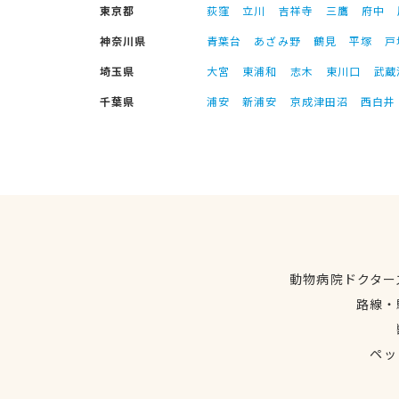
東京都
荻窪
立川
吉祥寺
三鷹
府中
神奈川県
青葉台
あざみ野
鶴見
平塚
戸
埼玉県
大宮
東浦和
志木
東川口
武蔵
千葉県
浦安
新浦安
京成津田沼
西白井
動物病院ドクター
路線・
ペッ