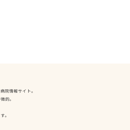
物病院情報サイト。
特徴的。
、
ます。