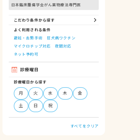
日本臨床腫瘍学会がん薬物療法専門医
こだわり条件から探す
よく利用される条件
避妊・去勢手術
狂犬病ワクチン
マイクロチップ対応
夜間対応
ネット予約可
診療曜日
診療曜日から探す
月
火
水
木
金
土
日
祝
すべてをクリア