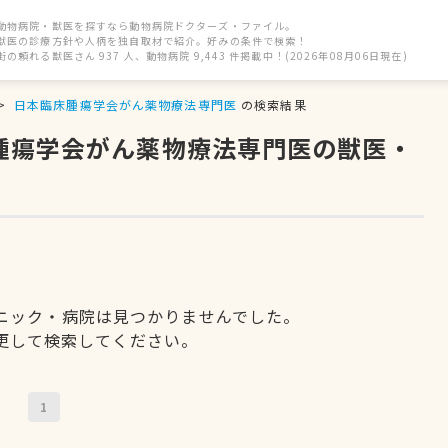
動物病院・獣医を探すなら動物病院ドクターズ・ファイル。
獣医の診療方針や人柄を独自取材で紹介。好みの条件で検索！
街の頼れる獣医さん 937 人、動物病院 9,443 件掲載中！(2026年08月06日現在)
日本臨床腫瘍学会がん薬物療法専門医
の検索結果
床腫瘍学会がん薬物療法専門医の獣医・
ニック・病院は見つかりませんでした。
更して検索してください。
1