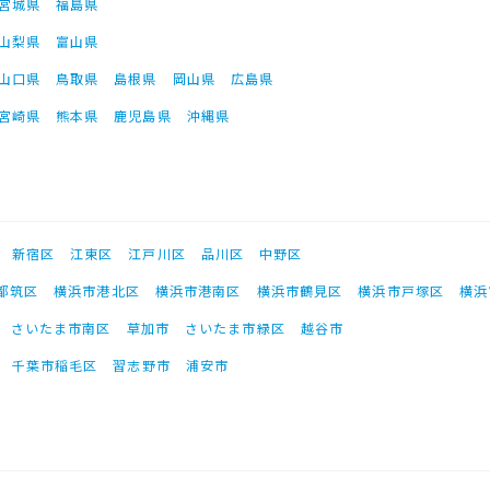
宮城県
福島県
山梨県
富山県
山口県
鳥取県
島根県
岡山県
広島県
宮崎県
熊本県
鹿児島県
沖縄県
新宿区
江東区
江戸川区
品川区
中野区
都筑区
横浜市港北区
横浜市港南区
横浜市鶴見区
横浜市戸塚区
横浜
さいたま市南区
草加市
さいたま市緑区
越谷市
千葉市稲毛区
習志野市
浦安市