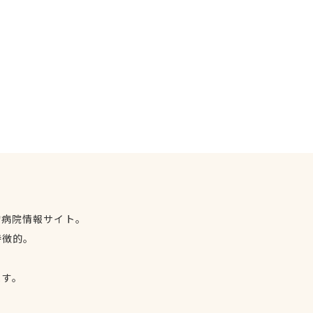
物病院情報サイト。
特徴的。
、
ます。