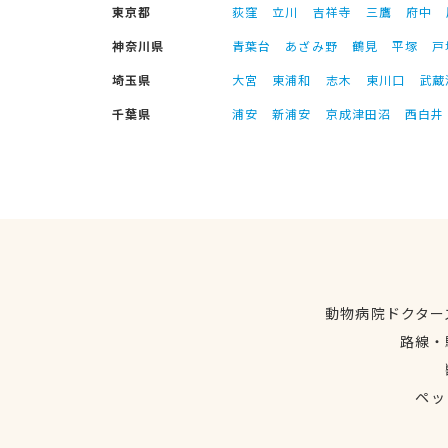
東京都
荻窪
立川
吉祥寺
三鷹
府中
神奈川県
青葉台
あざみ野
鶴見
平塚
戸
埼玉県
大宮
東浦和
志木
東川口
武蔵
千葉県
浦安
新浦安
京成津田沼
西白井
動物病院ドクター
路線・
ペッ