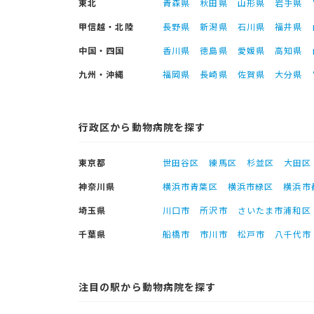
東北
青森県
秋田県
山形県
岩手県
甲信越・北陸
長野県
新潟県
石川県
福井県
中国・四国
香川県
徳島県
愛媛県
高知県
九州・沖縄
福岡県
長崎県
佐賀県
大分県
行政区から動物病院を探す
東京都
世田谷区
練馬区
杉並区
大田区
神奈川県
横浜市青葉区
横浜市緑区
横浜市
埼玉県
川口市
所沢市
さいたま市浦和区
千葉県
船橋市
市川市
松戸市
八千代市
注目の駅から動物病院を探す