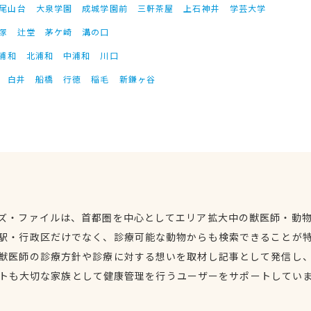
尾山台
大泉学園
成城学園前
三軒茶屋
上石神井
学芸大学
塚
辻堂
茅ケ崎
溝の口
浦和
北浦和
中浦和
川口
白井
船橋
行徳
稲毛
新鎌ヶ谷
ズ・ファイルは、首都圏を中心としてエリア拡大中の獣医師・動
駅・行政区だけでなく、診療可能な動物からも検索できることが
獣医師の診療方針や診療に対する想いを取材し記事として発信し
トも大切な家族として健康管理を行うユーザーをサポートしてい