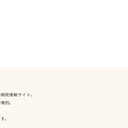
物病院情報サイト。
特徴的。
、
ます。