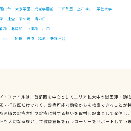
尾山台
大泉学園
成城学園前
三軒茶屋
上石神井
学芸大学
塚
辻堂
茅ケ崎
溝の口
浦和
北浦和
中浦和
川口
白井
船橋
行徳
稲毛
新鎌ヶ谷
ズ・ファイルは、首都圏を中心としてエリア拡大中の獣医師・動
駅・行政区だけでなく、診療可能な動物からも検索できることが
獣医師の診療方針や診療に対する想いを取材し記事として発信し
トも大切な家族として健康管理を行うユーザーをサポートしてい