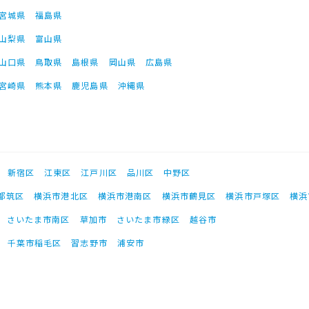
宮城県
福島県
山梨県
富山県
山口県
鳥取県
島根県
岡山県
広島県
宮崎県
熊本県
鹿児島県
沖縄県
新宿区
江東区
江戸川区
品川区
中野区
都筑区
横浜市港北区
横浜市港南区
横浜市鶴見区
横浜市戸塚区
横浜
さいたま市南区
草加市
さいたま市緑区
越谷市
千葉市稲毛区
習志野市
浦安市