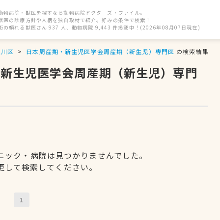
動物病院・獣医を探すなら動物病院ドクターズ・ファイル。
獣医の診療方針や人柄を独自取材で紹介。好みの条件で検索！
街の頼れる獣医さん 937 人、動物病院 9,443 件掲載中！(2026年08月07日現在)
淀川区
日本周産期・新生児医学会周産期（新生児）専門医
の検索結果
・新生児医学会周産期（新生児）専門
ニック・病院は見つかりませんでした。
更して検索してください。
1