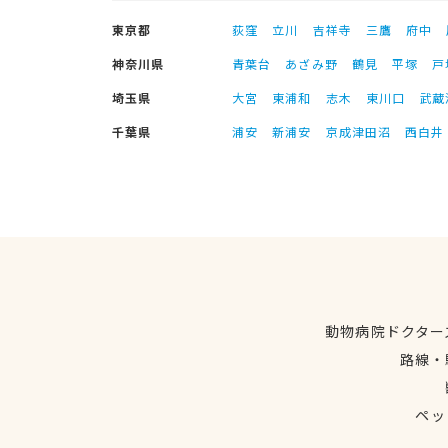
東京都
荻窪
立川
吉祥寺
三鷹
府中
神奈川県
青葉台
あざみ野
鶴見
平塚
戸
埼玉県
大宮
東浦和
志木
東川口
武蔵
千葉県
浦安
新浦安
京成津田沼
西白井
動物病院ドクター
路線・
ペッ