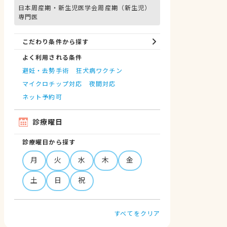
日本周産期・新生児医学会周産期（新生児）
専門医
こだわり条件から探す
よく利用される条件
避妊・去勢手術
狂犬病ワクチン
マイクロチップ対応
夜間対応
ネット予約可
診療曜日
診療曜日から探す
月
火
水
木
金
土
日
祝
すべてをクリア