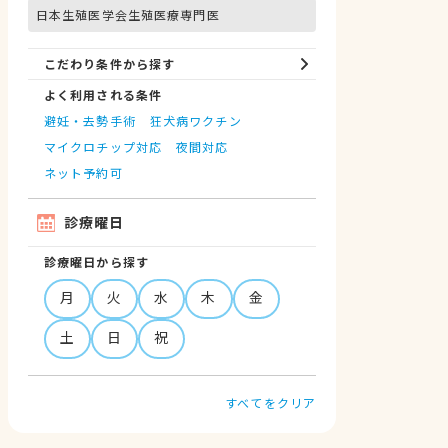
日本生殖医学会生殖医療専門医
こだわり条件から探す
よく利用される条件
避妊・去勢手術
狂犬病ワクチン
マイクロチップ対応
夜間対応
ネット予約可
診療曜日
診療曜日から探す
月
火
水
木
金
土
日
祝
すべてをクリア