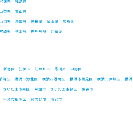
宮城県
福島県
山梨県
富山県
山口県
鳥取県
島根県
岡山県
広島県
宮崎県
熊本県
鹿児島県
沖縄県
新宿区
江東区
江戸川区
品川区
中野区
都筑区
横浜市港北区
横浜市港南区
横浜市鶴見区
横浜市戸塚区
横浜
さいたま市南区
草加市
さいたま市緑区
越谷市
千葉市稲毛区
習志野市
浦安市