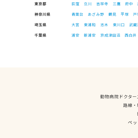
東京都
荻窪
立川
吉祥寺
三鷹
府中
神奈川県
青葉台
あざみ野
鶴見
平塚
戸
埼玉県
大宮
東浦和
志木
東川口
武蔵
千葉県
浦安
新浦安
京成津田沼
西白井
動物病院ドクター
路線・
ペッ