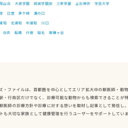
尾山台
大泉学園
成城学園前
三軒茶屋
上石神井
学芸大学
塚
辻堂
茅ケ崎
溝の口
浦和
北浦和
中浦和
川口
白井
船橋
行徳
稲毛
新鎌ヶ谷
ズ・ファイルは、首都圏を中心としてエリア拡大中の獣医師・動
駅・行政区だけでなく、診療可能な動物からも検索できることが
獣医師の診療方針や診療に対する想いを取材し記事として発信し
トも大切な家族として健康管理を行うユーザーをサポートしてい