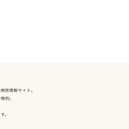
物病院情報サイト。
特徴的。
、
ます。