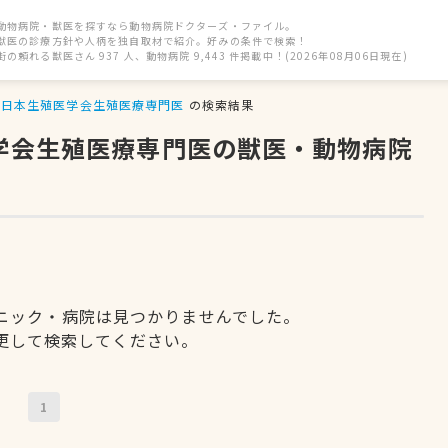
動物病院・獣医を探すなら動物病院ドクターズ・ファイル。
獣医の診療方針や人柄を独自取材で紹介。好みの条件で検索！
街の頼れる獣医さん 937 人、動物病院 9,443 件掲載中！(2026年08月06日現在)
日本生殖医学会生殖医療専門医
の検索結果
医学会生殖医療専門医の獣医・動物病院
ニック・病院は見つかりませんでした。
更して検索してください。
1