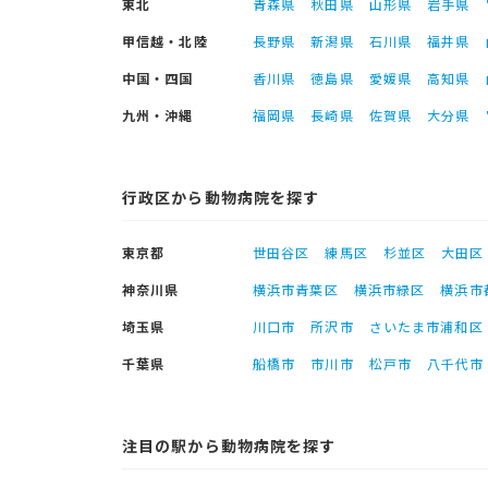
東北
青森県
秋田県
山形県
岩手県
甲信越・北陸
長野県
新潟県
石川県
福井県
中国・四国
香川県
徳島県
愛媛県
高知県
九州・沖縄
福岡県
長崎県
佐賀県
大分県
行政区から動物病院を探す
東京都
世田谷区
練馬区
杉並区
大田区
神奈川県
横浜市青葉区
横浜市緑区
横浜市
埼玉県
川口市
所沢市
さいたま市浦和区
千葉県
船橋市
市川市
松戸市
八千代市
注目の駅から動物病院を探す