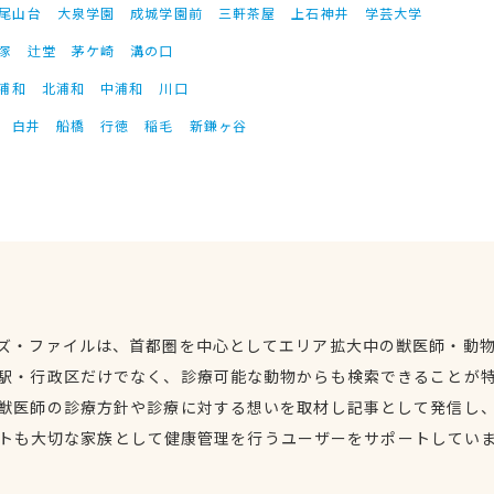
尾山台
大泉学園
成城学園前
三軒茶屋
上石神井
学芸大学
塚
辻堂
茅ケ崎
溝の口
浦和
北浦和
中浦和
川口
白井
船橋
行徳
稲毛
新鎌ヶ谷
ズ・ファイルは、首都圏を中心としてエリア拡大中の獣医師・動
駅・行政区だけでなく、診療可能な動物からも検索できることが
獣医師の診療方針や診療に対する想いを取材し記事として発信し
トも大切な家族として健康管理を行うユーザーをサポートしてい