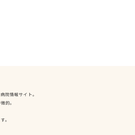
物病院情報サイト。
特徴的。
、
ます。