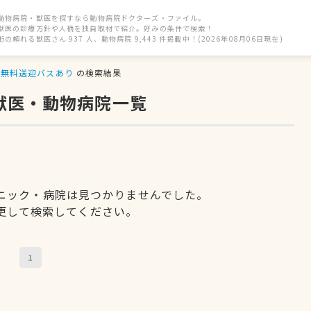
動物病院・獣医を探すなら動物病院ドクターズ・ファイル。
獣医の診療方針や人柄を独自取材で紹介。好みの条件で検索！
街の頼れる獣医さん 937 人、動物病院 9,443 件掲載中！(2026年08月06日現在)
無料送迎バスあり
の検索結果
獣医・動物病院一覧
ニック・病院は見つかりませんでした。
更して検索してください。
1