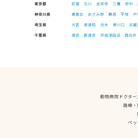
東京都
荻窪
立川
吉祥寺
三鷹
府中
神奈川県
青葉台
あざみ野
鶴見
平塚
戸
埼玉県
大宮
東浦和
志木
東川口
武蔵
千葉県
浦安
新浦安
京成津田沼
西白井
動物病院ドクター
路線・
ペッ