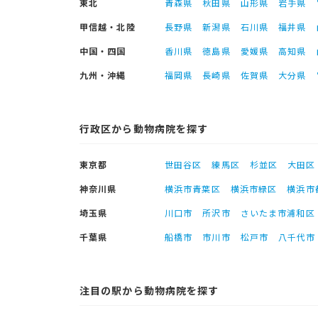
東北
青森県
秋田県
山形県
岩手県
甲信越・北陸
長野県
新潟県
石川県
福井県
中国・四国
香川県
徳島県
愛媛県
高知県
九州・沖縄
福岡県
長崎県
佐賀県
大分県
行政区から動物病院を探す
東京都
世田谷区
練馬区
杉並区
大田区
神奈川県
横浜市青葉区
横浜市緑区
横浜市
埼玉県
川口市
所沢市
さいたま市浦和区
千葉県
船橋市
市川市
松戸市
八千代市
注目の駅から動物病院を探す