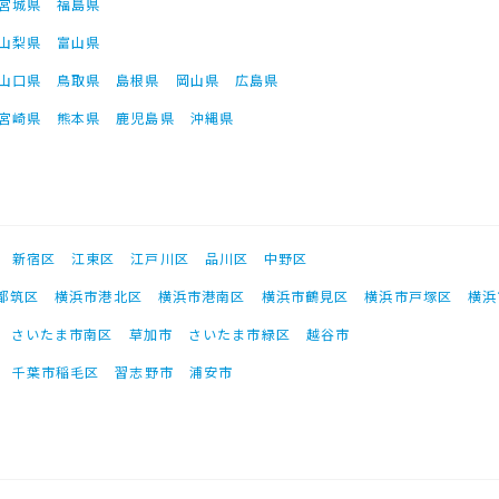
宮城県
福島県
山梨県
富山県
山口県
鳥取県
島根県
岡山県
広島県
宮崎県
熊本県
鹿児島県
沖縄県
新宿区
江東区
江戸川区
品川区
中野区
都筑区
横浜市港北区
横浜市港南区
横浜市鶴見区
横浜市戸塚区
横浜
さいたま市南区
草加市
さいたま市緑区
越谷市
千葉市稲毛区
習志野市
浦安市