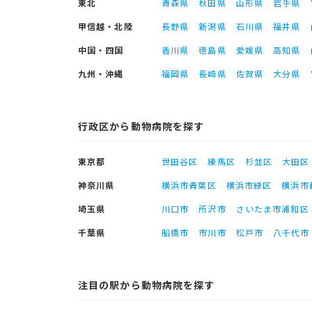
東北
青森県
秋田県
山形県
岩手県
甲信越・北陸
長野県
新潟県
石川県
福井県
中国・四国
香川県
徳島県
愛媛県
高知県
九州・沖縄
福岡県
長崎県
佐賀県
大分県
行政区から動物病院を探す
東京都
世田谷区
練馬区
杉並区
大田区
神奈川県
横浜市青葉区
横浜市緑区
横浜市
埼玉県
川口市
所沢市
さいたま市浦和区
千葉県
船橋市
市川市
松戸市
八千代市
注目の駅から動物病院を探す