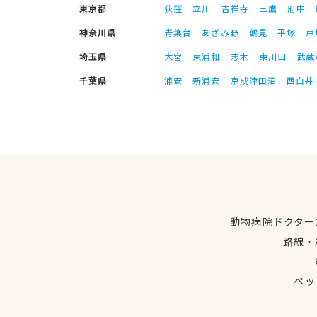
東京都
荻窪
立川
吉祥寺
三鷹
府中
神奈川県
青葉台
あざみ野
鶴見
平塚
戸
埼玉県
大宮
東浦和
志木
東川口
武蔵
千葉県
浦安
新浦安
京成津田沼
西白井
動物病院ドクター
路線・
ペッ