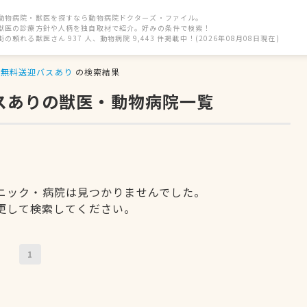
動物病院・獣医を探すなら動物病院ドクターズ・ファイル。
獣医の診療方針や人柄を独自取材で紹介。好みの条件で検索！
街の頼れる獣医さん 937 人、動物病院 9,443 件掲載中！(2026年08月08日現在)
無料送迎バスあり
の検索結果
バスありの獣医・動物病院一覧
ニック・病院は見つかりませんでした。
更して検索してください。
1