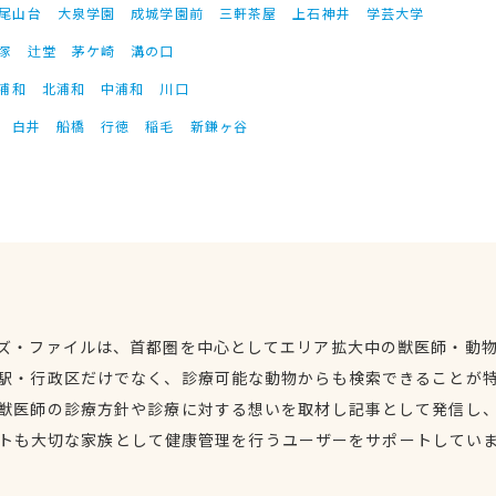
尾山台
大泉学園
成城学園前
三軒茶屋
上石神井
学芸大学
塚
辻堂
茅ケ崎
溝の口
浦和
北浦和
中浦和
川口
白井
船橋
行徳
稲毛
新鎌ヶ谷
ズ・ファイルは、首都圏を中心としてエリア拡大中の獣医師・動
駅・行政区だけでなく、診療可能な動物からも検索できることが
獣医師の診療方針や診療に対する想いを取材し記事として発信し
トも大切な家族として健康管理を行うユーザーをサポートしてい