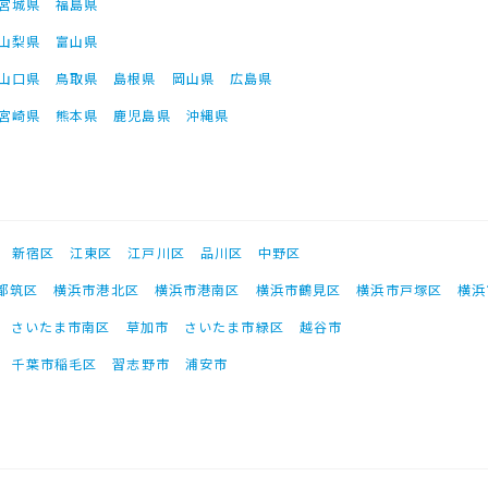
宮城県
福島県
山梨県
富山県
山口県
鳥取県
島根県
岡山県
広島県
宮崎県
熊本県
鹿児島県
沖縄県
新宿区
江東区
江戸川区
品川区
中野区
都筑区
横浜市港北区
横浜市港南区
横浜市鶴見区
横浜市戸塚区
横浜
さいたま市南区
草加市
さいたま市緑区
越谷市
千葉市稲毛区
習志野市
浦安市