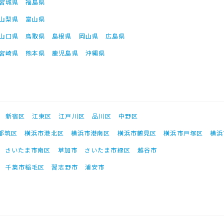
宮城県
福島県
山梨県
富山県
山口県
鳥取県
島根県
岡山県
広島県
宮崎県
熊本県
鹿児島県
沖縄県
新宿区
江東区
江戸川区
品川区
中野区
都筑区
横浜市港北区
横浜市港南区
横浜市鶴見区
横浜市戸塚区
横浜
さいたま市南区
草加市
さいたま市緑区
越谷市
千葉市稲毛区
習志野市
浦安市