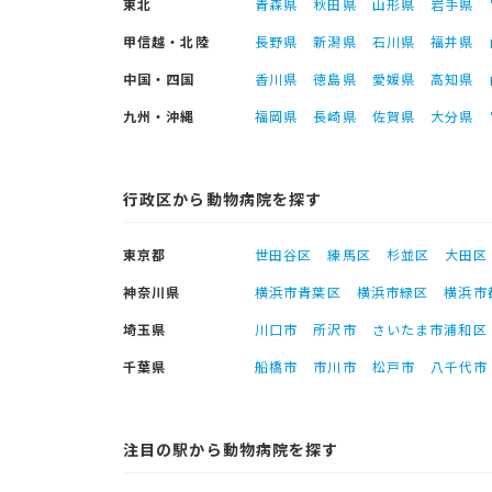
東北
青森県
秋田県
山形県
岩手県
甲信越・北陸
長野県
新潟県
石川県
福井県
中国・四国
香川県
徳島県
愛媛県
高知県
九州・沖縄
福岡県
長崎県
佐賀県
大分県
行政区から動物病院を探す
東京都
世田谷区
練馬区
杉並区
大田区
神奈川県
横浜市青葉区
横浜市緑区
横浜市
埼玉県
川口市
所沢市
さいたま市浦和区
千葉県
船橋市
市川市
松戸市
八千代市
注目の駅から動物病院を探す