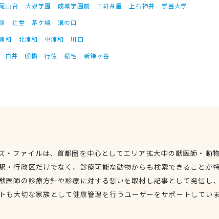
尾山台
大泉学園
成城学園前
三軒茶屋
上石神井
学芸大学
塚
辻堂
茅ケ崎
溝の口
浦和
北浦和
中浦和
川口
白井
船橋
行徳
稲毛
新鎌ヶ谷
ズ・ファイルは、首都圏を中心としてエリア拡大中の獣医師・動
駅・行政区だけでなく、診療可能な動物からも検索できることが
獣医師の診療方針や診療に対する想いを取材し記事として発信し
トも大切な家族として健康管理を行うユーザーをサポートしてい