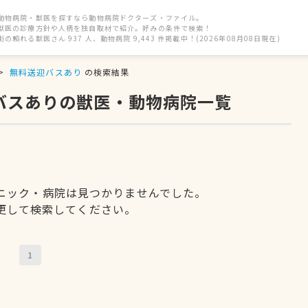
動物病院・獣医を探すなら動物病院ドクターズ・ファイル。
獣医の診療方針や人柄を独自取材で紹介。好みの条件で検索！
街の頼れる獣医さん 937 人、動物病院 9,443 件掲載中！(2026年08月08日現在)
無料送迎バスあり
の検索結果
迎バスありの獣医・動物病院一覧
ニック・病院は見つかりませんでした。
更して検索してください。
1