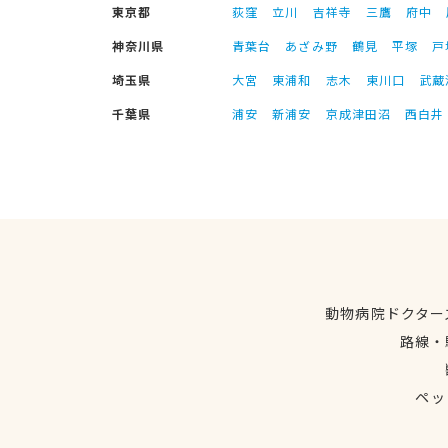
東京都
荻窪
立川
吉祥寺
三鷹
府中
神奈川県
青葉台
あざみ野
鶴見
平塚
戸
埼玉県
大宮
東浦和
志木
東川口
武蔵
千葉県
浦安
新浦安
京成津田沼
西白井
動物病院ドクター
路線・
ペッ