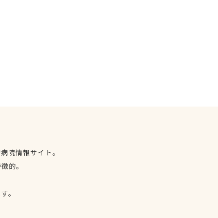
物病院情報サイト。
特徴的。
、
ます。