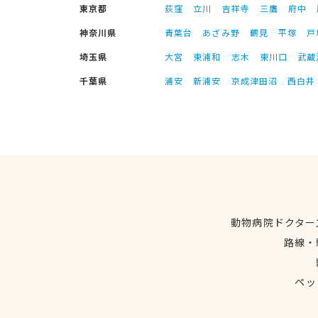
東京都
荻窪
立川
吉祥寺
三鷹
府中
神奈川県
青葉台
あざみ野
鶴見
平塚
戸
埼玉県
大宮
東浦和
志木
東川口
武蔵
千葉県
浦安
新浦安
京成津田沼
西白井
動物病院ドクター
路線・
ペッ