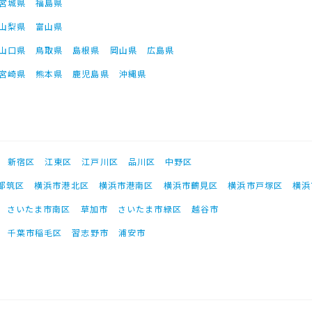
宮城県
福島県
山梨県
富山県
山口県
鳥取県
島根県
岡山県
広島県
宮崎県
熊本県
鹿児島県
沖縄県
新宿区
江東区
江戸川区
品川区
中野区
都筑区
横浜市港北区
横浜市港南区
横浜市鶴見区
横浜市戸塚区
横浜
さいたま市南区
草加市
さいたま市緑区
越谷市
千葉市稲毛区
習志野市
浦安市