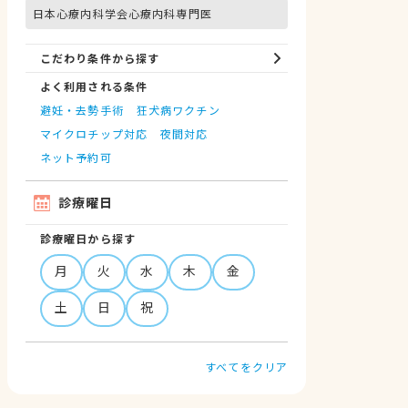
日本心療内科学会心療内科専門医
こだわり条件から探す
よく利用される条件
避妊・去勢手術
狂犬病ワクチン
マイクロチップ対応
夜間対応
ネット予約可
診療曜日
診療曜日から探す
月
火
水
木
金
土
日
祝
すべてをクリア