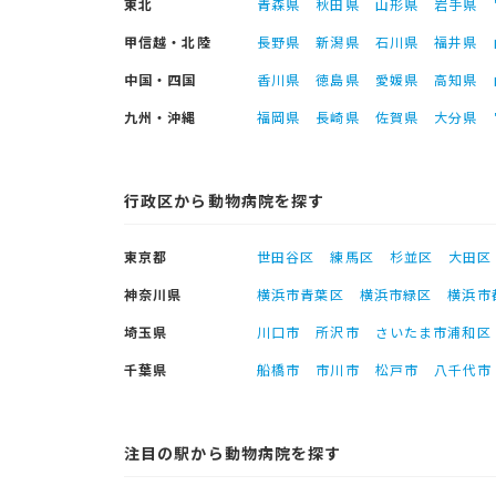
東北
青森県
秋田県
山形県
岩手県
甲信越・北陸
長野県
新潟県
石川県
福井県
中国・四国
香川県
徳島県
愛媛県
高知県
九州・沖縄
福岡県
長崎県
佐賀県
大分県
行政区から動物病院を探す
東京都
世田谷区
練馬区
杉並区
大田区
神奈川県
横浜市青葉区
横浜市緑区
横浜市
埼玉県
川口市
所沢市
さいたま市浦和区
千葉県
船橋市
市川市
松戸市
八千代市
注目の駅から動物病院を探す