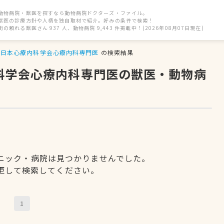
動物病院・獣医を探すなら動物病院ドクターズ・ファイル。
獣医の診療方針や人柄を独自取材で紹介。好みの条件で検索！
街の頼れる獣医さん 937 人、動物病院 9,443 件掲載中！(2026年08月07日現在)
日本心療内科学会心療内科専門医
の検索結果
内科学会心療内科専門医の獣医・動物病
ニック・病院は見つかりませんでした。
更して検索してください。
1