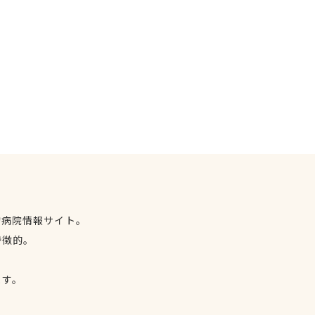
物病院情報サイト。
特徴的。
、
ます。