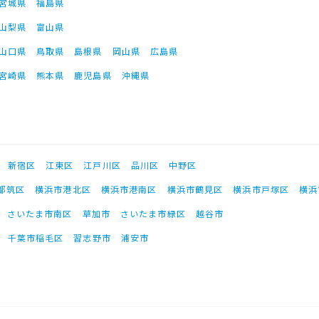
宮城県
福島県
山梨県
富山県
山口県
鳥取県
島根県
岡山県
広島県
宮崎県
熊本県
鹿児島県
沖縄県
新宿区
江東区
江戸川区
品川区
中野区
都筑区
横浜市港北区
横浜市港南区
横浜市鶴見区
横浜市戸塚区
横浜
さいたま市南区
草加市
さいたま市緑区
越谷市
千葉市稲毛区
習志野市
浦安市