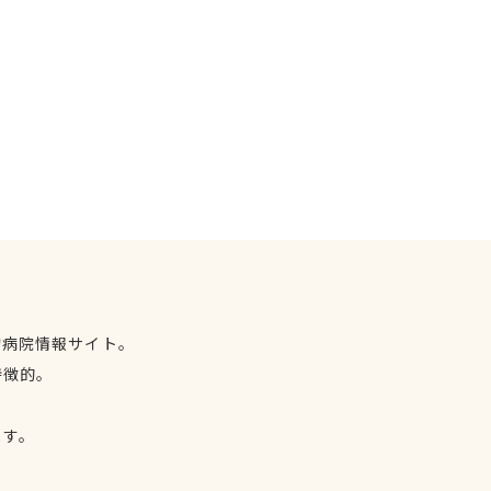
物病院情報サイト。
特徴的。
、
ます。