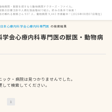
動物病院・獣医を探すなら動物病院ドクターズ・ファイル。
獣医の診療方針や人柄を独自取材で紹介。好みの条件で検索！
街の頼れる獣医さん 937 人、動物病院 9,443 件掲載中！(2026年08月07日現在)
日本心療内科学会心療内科専門医
の検索結果
内科学会心療内科専門医の獣医・動物病
ニック・病院は見つかりませんでした。
更して検索してください。
1