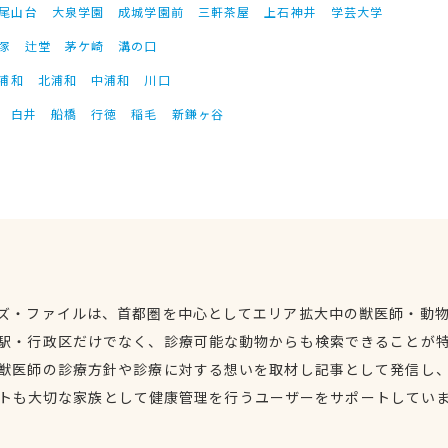
尾山台
大泉学園
成城学園前
三軒茶屋
上石神井
学芸大学
塚
辻堂
茅ケ崎
溝の口
浦和
北浦和
中浦和
川口
白井
船橋
行徳
稲毛
新鎌ヶ谷
ズ・ファイルは、首都圏を中心としてエリア拡大中の獣医師・動
駅・行政区だけでなく、診療可能な動物からも検索できることが
獣医師の診療方針や診療に対する想いを取材し記事として発信し
トも大切な家族として健康管理を行うユーザーをサポートしてい