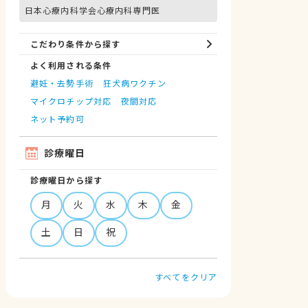
日本心療内科学会心療内科専門医
こだわり条件から探す
よく利用される条件
避妊・去勢手術
狂犬病ワクチン
マイクロチップ対応
夜間対応
ネット予約可
診療曜日
診療曜日から探す
月
火
水
木
金
土
日
祝
すべてをクリア