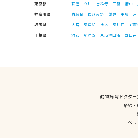
東京都
荻窪
立川
吉祥寺
三鷹
府中
神奈川県
青葉台
あざみ野
鶴見
平塚
戸
埼玉県
大宮
東浦和
志木
東川口
武蔵
千葉県
浦安
新浦安
京成津田沼
西白井
動物病院ドクター
路線・
ペッ