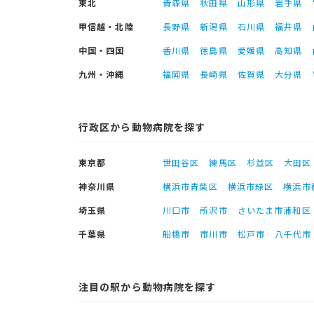
東北
青森県
秋田県
山形県
岩手県
甲信越・北陸
長野県
新潟県
石川県
福井県
中国・四国
香川県
徳島県
愛媛県
高知県
九州・沖縄
福岡県
長崎県
佐賀県
大分県
行政区から動物病院を探す
東京都
世田谷区
練馬区
杉並区
大田区
神奈川県
横浜市青葉区
横浜市緑区
横浜市
埼玉県
川口市
所沢市
さいたま市浦和区
千葉県
船橋市
市川市
松戸市
八千代市
注目の駅から動物病院を探す