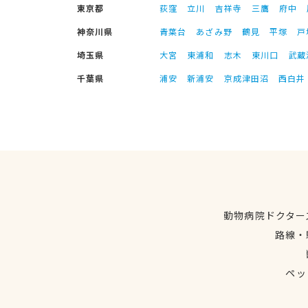
東京都
荻窪
立川
吉祥寺
三鷹
府中
神奈川県
青葉台
あざみ野
鶴見
平塚
戸
埼玉県
大宮
東浦和
志木
東川口
武蔵
千葉県
浦安
新浦安
京成津田沼
西白井
動物病院ドクター
路線・
ペッ