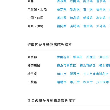
東北
青森県
秋田県
山形県
岩手県
甲信越・北陸
長野県
新潟県
石川県
福井県
中国・四国
香川県
徳島県
愛媛県
高知県
九州・沖縄
福岡県
長崎県
佐賀県
大分県
行政区から動物病院を探す
東京都
世田谷区
練馬区
杉並区
大田区
神奈川県
横浜市青葉区
横浜市緑区
横浜市
埼玉県
川口市
所沢市
さいたま市浦和区
千葉県
船橋市
市川市
松戸市
八千代市
注目の駅から動物病院を探す