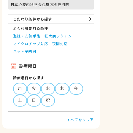
日本心療内科学会心療内科専門医
こだわり条件から探す
よく利用される条件
避妊・去勢手術
狂犬病ワクチン
マイクロチップ対応
夜間対応
ネット予約可
診療曜日
診療曜日から探す
月
火
水
木
金
土
日
祝
すべてをクリア