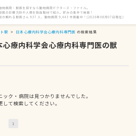
動物病院・獣医を探すなら動物病院ドクターズ・ファイル。
獣医の診療方針や人柄を独自取材で紹介。好みの条件で検索！
街の頼れる獣医さん 937 人、動物病院 9,443 件掲載中！(2026年08月07日現在)
ート駅
日本心療内科学会心療内科専門医
の検索結果
日本心療内科学会心療内科専門医の獣
ニック・病院は見つかりませんでした。
更して検索してください。
1