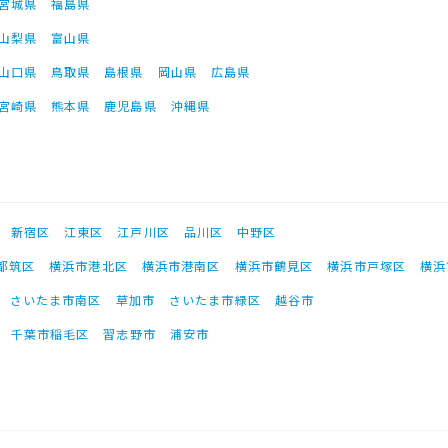
宮城県
福島県
山梨県
富山県
山口県
鳥取県
島根県
岡山県
広島県
宮崎県
熊本県
鹿児島県
沖縄県
新宿区
江東区
江戸川区
品川区
中野区
都筑区
横浜市港北区
横浜市港南区
横浜市鶴見区
横浜市戸塚区
横浜
さいたま市南区
草加市
さいたま市緑区
越谷市
千葉市稲毛区
習志野市
浦安市