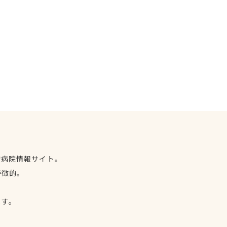
物病院情報サイト。
特徴的。
、
ます。