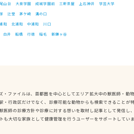
尾山台
大泉学園
成城学園前
三軒茶屋
上石神井
学芸大学
塚
辻堂
茅ケ崎
溝の口
浦和
北浦和
中浦和
川口
白井
船橋
行徳
稲毛
新鎌ヶ谷
ズ・ファイルは、首都圏を中心としてエリア拡大中の獣医師・動
駅・行政区だけでなく、診療可能な動物からも検索できることが
獣医師の診療方針や診療に対する想いを取材し記事として発信し
トも大切な家族として健康管理を行うユーザーをサポートしてい