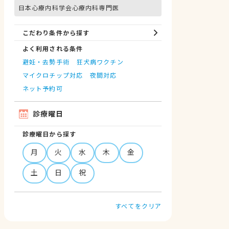
日本心療内科学会心療内科専門医
こだわり条件から探す
よく利用される条件
避妊・去勢手術
狂犬病ワクチン
マイクロチップ対応
夜間対応
ネット予約可
診療曜日
診療曜日から探す
月
火
水
木
金
土
日
祝
すべてをクリア