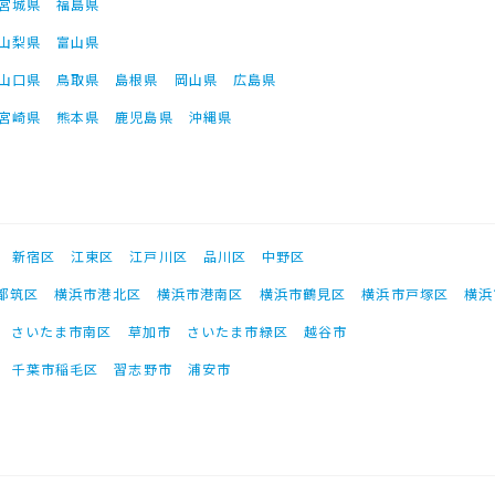
宮城県
福島県
山梨県
富山県
山口県
鳥取県
島根県
岡山県
広島県
宮崎県
熊本県
鹿児島県
沖縄県
新宿区
江東区
江戸川区
品川区
中野区
都筑区
横浜市港北区
横浜市港南区
横浜市鶴見区
横浜市戸塚区
横浜
さいたま市南区
草加市
さいたま市緑区
越谷市
千葉市稲毛区
習志野市
浦安市