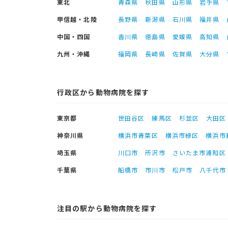
東北
青森県
秋田県
山形県
岩手県
甲信越・北陸
長野県
新潟県
石川県
福井県
中国・四国
香川県
徳島県
愛媛県
高知県
九州・沖縄
福岡県
長崎県
佐賀県
大分県
行政区から動物病院を探す
東京都
世田谷区
練馬区
杉並区
大田区
神奈川県
横浜市青葉区
横浜市緑区
横浜市
埼玉県
川口市
所沢市
さいたま市浦和区
千葉県
船橋市
市川市
松戸市
八千代市
注目の駅から動物病院を探す