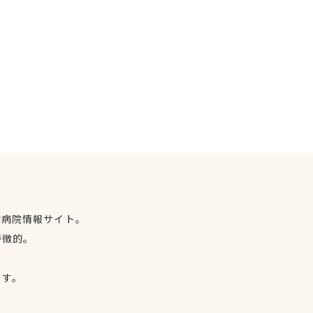
物病院情報サイト。
特徴的。
、
ます。