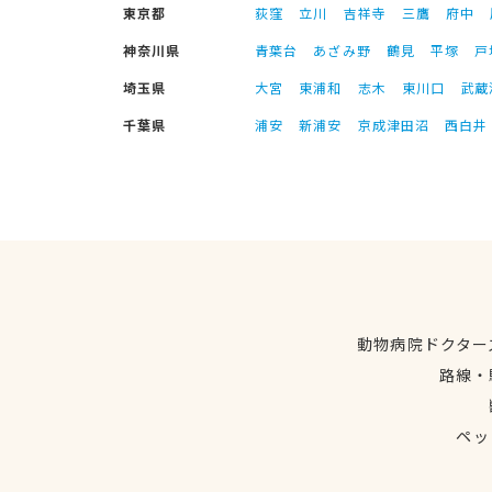
東京都
荻窪
立川
吉祥寺
三鷹
府中
神奈川県
青葉台
あざみ野
鶴見
平塚
戸
埼玉県
大宮
東浦和
志木
東川口
武蔵
千葉県
浦安
新浦安
京成津田沼
西白井
動物病院ドクター
路線・
ペッ