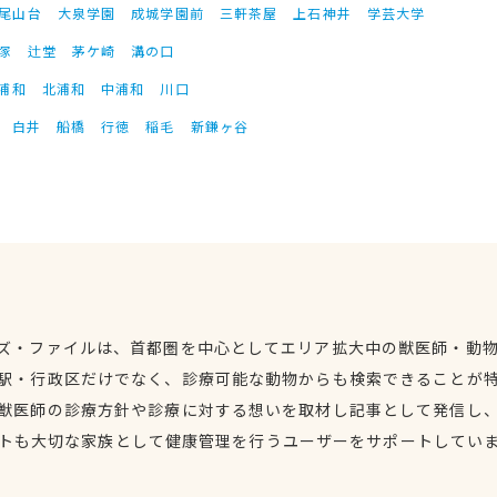
尾山台
大泉学園
成城学園前
三軒茶屋
上石神井
学芸大学
塚
辻堂
茅ケ崎
溝の口
浦和
北浦和
中浦和
川口
白井
船橋
行徳
稲毛
新鎌ヶ谷
ズ・ファイルは、首都圏を中心としてエリア拡大中の獣医師・動
駅・行政区だけでなく、診療可能な動物からも検索できることが
獣医師の診療方針や診療に対する想いを取材し記事として発信し
トも大切な家族として健康管理を行うユーザーをサポートしてい