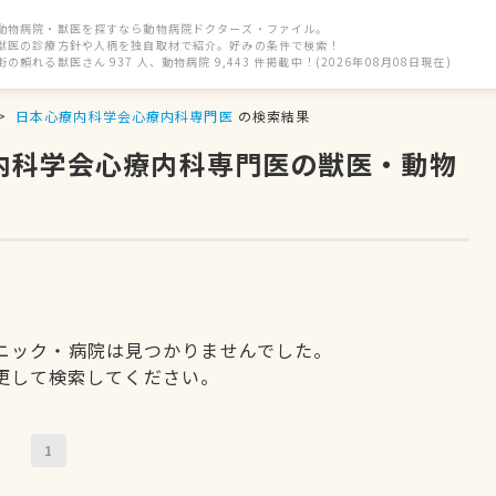
動物病院・獣医を探すなら動物病院ドクターズ・ファイル。
獣医の診療方針や人柄を独自取材で紹介。好みの条件で検索！
街の頼れる獣医さん 937 人、動物病院 9,443 件掲載中！(2026年08月08日現在)
日本心療内科学会心療内科専門医
の検索結果
療内科学会心療内科専門医の獣医・動物
ニック・病院は見つかりませんでした。
更して検索してください。
1