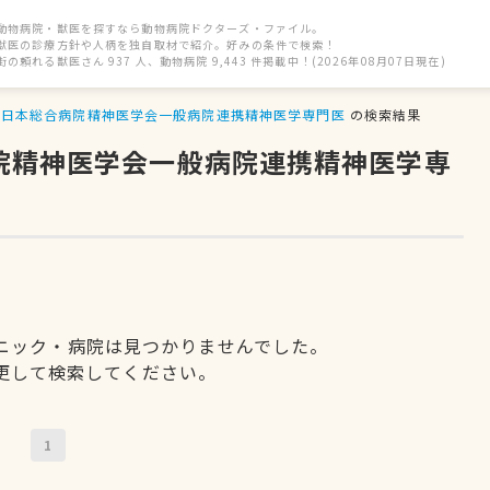
動物病院・獣医を探すなら動物病院ドクターズ・ファイル。
獣医の診療方針や人柄を独自取材で紹介。好みの条件で検索！
街の頼れる獣医さん 937 人、動物病院 9,443 件掲載中！(2026年08月07日現在)
日本総合病院精神医学会一般病院連携精神医学専門医
の検索結果
病院精神医学会一般病院連携精神医学専
ニック・病院は見つかりませんでした。
更して検索してください。
1