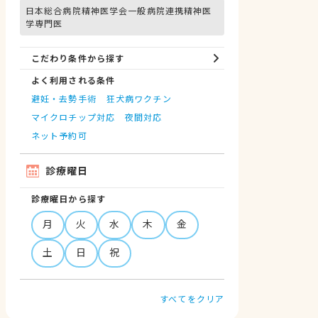
日本総合病院精神医学会一般病院連携精神医
学専門医
こだわり条件から探す
よく利用される条件
避妊・去勢手術
狂犬病ワクチン
マイクロチップ対応
夜間対応
ネット予約可
診療曜日
診療曜日から探す
月
火
水
木
金
土
日
祝
すべてをクリア