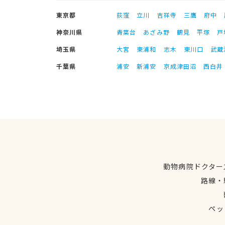
東京都
荻窪
立川
吉祥寺
三鷹
府中
神奈川県
青葉台
あざみ野
鶴見
平塚
戸
埼玉県
大宮
東浦和
志木
東川口
武蔵
千葉県
浦安
新浦安
京成津田沼
西白井
動物病院ドクター
路線・
ペッ