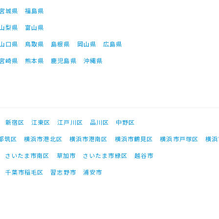
宮城県
福島県
山梨県
富山県
山口県
鳥取県
島根県
岡山県
広島県
宮崎県
熊本県
鹿児島県
沖縄県
新宿区
江東区
江戸川区
品川区
中野区
都筑区
横浜市港北区
横浜市港南区
横浜市鶴見区
横浜市戸塚区
横浜
さいたま市南区
草加市
さいたま市緑区
越谷市
千葉市稲毛区
習志野市
浦安市