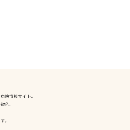
物病院情報サイト。
特徴的。
、
ます。