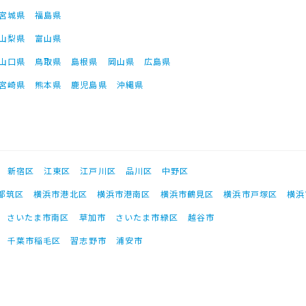
宮城県
福島県
山梨県
富山県
山口県
鳥取県
島根県
岡山県
広島県
宮崎県
熊本県
鹿児島県
沖縄県
新宿区
江東区
江戸川区
品川区
中野区
都筑区
横浜市港北区
横浜市港南区
横浜市鶴見区
横浜市戸塚区
横浜
さいたま市南区
草加市
さいたま市緑区
越谷市
千葉市稲毛区
習志野市
浦安市