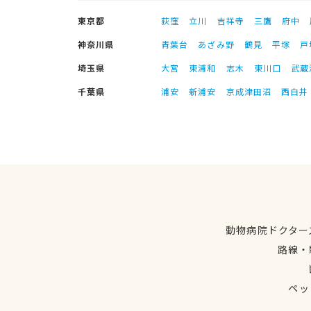
東京都
荻窪
立川
吉祥寺
三鷹
府中
神奈川県
青葉台
あざみ野
鶴見
平塚
戸
埼玉県
大宮
東浦和
志木
東川口
武蔵
千葉県
浦安
新浦安
京成津田沼
西白井
動物病院ドクター
路線・
ペッ