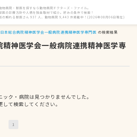
動物病院・獣医を探すなら動物病院ドクターズ・ファイル。
獣医の診療方針や人柄を独自取材で紹介。好みの条件で検索！
街の頼れる獣医さん 937 人、動物病院 9,443 件掲載中！(2026年08月06日現在)
日本総合病院精神医学会一般病院連携精神医学専門医
の検索結果
病院精神医学会一般病院連携精神医学専
ニック・病院は見つかりませんでした。
更して検索してください。
1