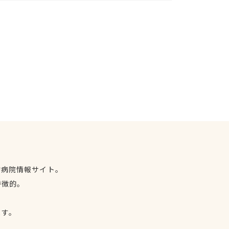
物病院情報サイト。
特徴的。
、
ます。