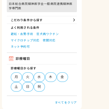
日本総合病院精神医学会一般病院連携精神医
学専門医
こだわり条件から探す
よく利用される条件
避妊・去勢手術
狂犬病ワクチン
マイクロチップ対応
夜間対応
ネット予約可
診療曜日
診療曜日から探す
月
火
水
木
金
土
日
祝
すべてをクリア