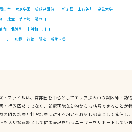
尾山台
大泉学園
成城学園前
三軒茶屋
上石神井
学芸大学
塚
辻堂
茅ケ崎
溝の口
浦和
北浦和
中浦和
川口
白井
船橋
行徳
稲毛
新鎌ヶ谷
ズ・ファイルは、首都圏を中心としてエリア拡大中の獣医師・動
駅・行政区だけでなく、診療可能な動物からも検索できることが
獣医師の診療方針や診療に対する想いを取材し記事として発信し
トも大切な家族として健康管理を行うユーザーをサポートしてい