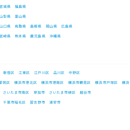
宮城県
福島県
山梨県
富山県
山口県
鳥取県
島根県
岡山県
広島県
宮崎県
熊本県
鹿児島県
沖縄県
新宿区
江東区
江戸川区
品川区
中野区
都筑区
横浜市港北区
横浜市港南区
横浜市鶴見区
横浜市戸塚区
横浜
さいたま市南区
草加市
さいたま市緑区
越谷市
千葉市稲毛区
習志野市
浦安市