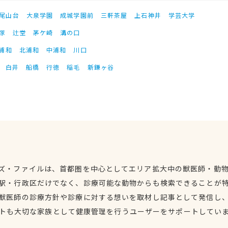
尾山台
大泉学園
成城学園前
三軒茶屋
上石神井
学芸大学
塚
辻堂
茅ケ崎
溝の口
浦和
北浦和
中浦和
川口
白井
船橋
行徳
稲毛
新鎌ヶ谷
ズ・ファイルは、首都圏を中心としてエリア拡大中の獣医師・動
駅・行政区だけでなく、診療可能な動物からも検索できることが
獣医師の診療方針や診療に対する想いを取材し記事として発信し
トも大切な家族として健康管理を行うユーザーをサポートしてい