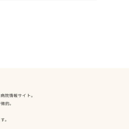
物病院情報サイト。
特徴的。
、
ます。