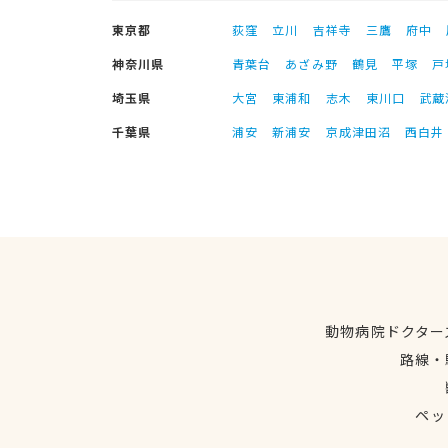
東京都
荻窪
立川
吉祥寺
三鷹
府中
神奈川県
青葉台
あざみ野
鶴見
平塚
戸
埼玉県
大宮
東浦和
志木
東川口
武蔵
千葉県
浦安
新浦安
京成津田沼
西白井
動物病院ドクター
路線・
ペッ