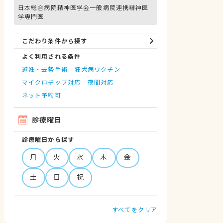
日本総合病院精神医学会一般病院連携精神医
学専門医
こだわり条件から探す
よく利用される条件
避妊・去勢手術
狂犬病ワクチン
マイクロチップ対応
夜間対応
ネット予約可
診療曜日
診療曜日から探す
月
火
水
木
金
土
日
祝
すべてをクリア