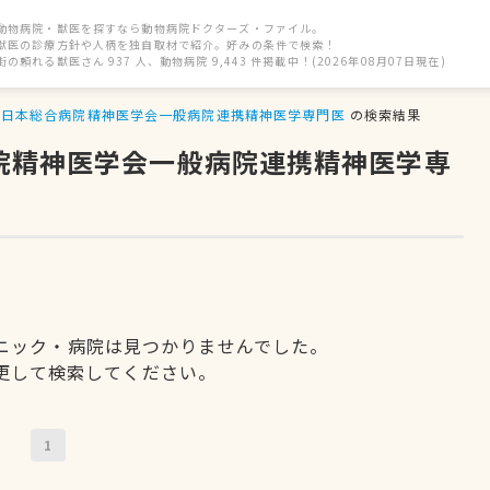
動物病院・獣医を探すなら動物病院ドクターズ・ファイル。
獣医の診療方針や人柄を独自取材で紹介。好みの条件で検索！
街の頼れる獣医さん 937 人、動物病院 9,443 件掲載中！(2026年08月07日現在)
日本総合病院精神医学会一般病院連携精神医学専門医
の検索結果
病院精神医学会一般病院連携精神医学専
ニック・病院は見つかりませんでした。
更して検索してください。
1