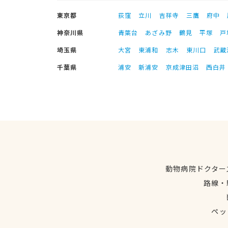
東京都
荻窪
立川
吉祥寺
三鷹
府中
神奈川県
青葉台
あざみ野
鶴見
平塚
戸
埼玉県
大宮
東浦和
志木
東川口
武蔵
千葉県
浦安
新浦安
京成津田沼
西白井
動物病院ドクター
路線・
ペッ