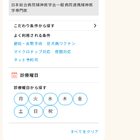
日本総合病院精神医学会一般病院連携精神医
学専門医
こだわり条件から探す
よく利用される条件
避妊・去勢手術
狂犬病ワクチン
マイクロチップ対応
夜間対応
ネット予約可
診療曜日
診療曜日から探す
月
火
水
木
金
土
日
祝
すべてをクリア