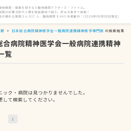
動物病院・獣医を探すなら動物病院ドクターズ・ファイル。
獣医の診療方針や人柄を独自取材で紹介。好みの条件で検索！
街の頼れる獣医さん 937 人、動物病院 9,443 件掲載中！(2026年08月08日現在)
丘駅
日本総合病院精神医学会一般病院連携精神医学専門医
の検索結果
本総合病院精神医学会一般病院連携精神
一覧
ニック・病院は見つかりませんでした。
更して検索してください。
1