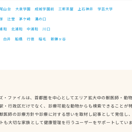
尾山台
大泉学園
成城学園前
三軒茶屋
上石神井
学芸大学
塚
辻堂
茅ケ崎
溝の口
浦和
北浦和
中浦和
川口
白井
船橋
行徳
稲毛
新鎌ヶ谷
ズ・ファイルは、首都圏を中心としてエリア拡大中の獣医師・動
駅・行政区だけでなく、診療可能な動物からも検索できることが
獣医師の診療方針や診療に対する想いを取材し記事として発信し
トも大切な家族として健康管理を行うユーザーをサポートしてい