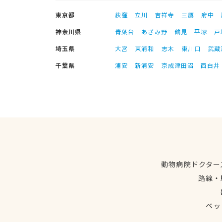
東京都
荻窪
立川
吉祥寺
三鷹
府中
神奈川県
青葉台
あざみ野
鶴見
平塚
戸
埼玉県
大宮
東浦和
志木
東川口
武蔵
千葉県
浦安
新浦安
京成津田沼
西白井
動物病院ドクター
路線・
ペッ