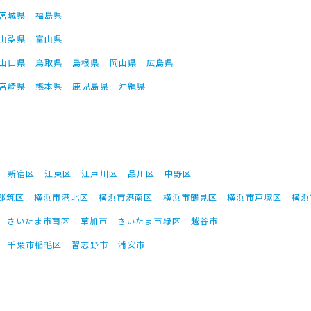
宮城県
福島県
山梨県
富山県
山口県
鳥取県
島根県
岡山県
広島県
宮崎県
熊本県
鹿児島県
沖縄県
新宿区
江東区
江戸川区
品川区
中野区
都筑区
横浜市港北区
横浜市港南区
横浜市鶴見区
横浜市戸塚区
横浜
さいたま市南区
草加市
さいたま市緑区
越谷市
千葉市稲毛区
習志野市
浦安市