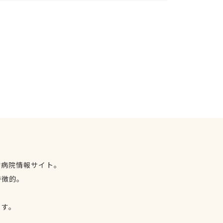
物病院情報サイト。
特徴的。
、
ます。