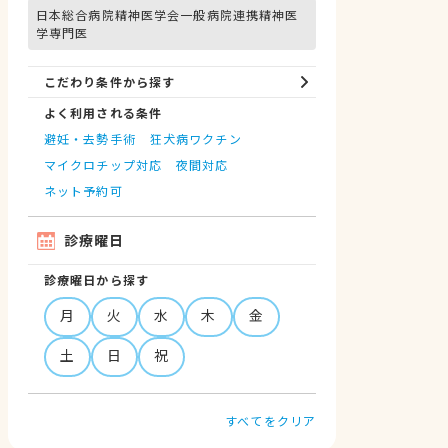
日本総合病院精神医学会一般病院連携精神医
学専門医
こだわり条件から探す
よく利用される条件
避妊・去勢手術
狂犬病ワクチン
マイクロチップ対応
夜間対応
ネット予約可
診療曜日
診療曜日から探す
月
火
水
木
金
土
日
祝
すべてをクリア