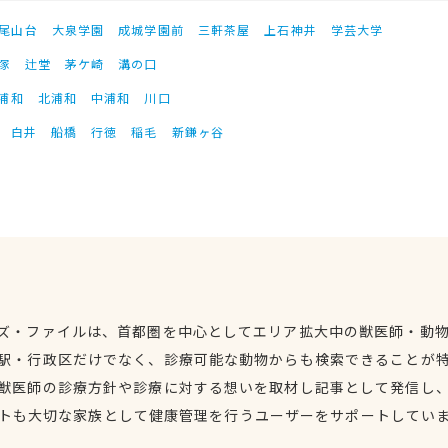
尾山台
大泉学園
成城学園前
三軒茶屋
上石神井
学芸大学
塚
辻堂
茅ケ崎
溝の口
浦和
北浦和
中浦和
川口
白井
船橋
行徳
稲毛
新鎌ヶ谷
ズ・ファイルは、首都圏を中心としてエリア拡大中の獣医師・動
駅・行政区だけでなく、診療可能な動物からも検索できることが
獣医師の診療方針や診療に対する想いを取材し記事として発信し
トも大切な家族として健康管理を行うユーザーをサポートしてい