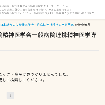
動物病院・獣医を探すなら動物病院ドクターズ・ファイル。
獣医の診療方針や人柄を独自取材で紹介。好みの条件で検索！
街の頼れる獣医さん 937 人、動物病院 9,443 件掲載中！(2026年08月06日現在)
日本総合病院精神医学会一般病院連携精神医学専門医
の検索結果
病院精神医学会一般病院連携精神医学専
ニック・病院は見つかりませんでした。
更して検索してください。
1