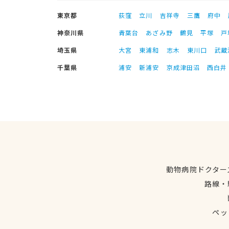
東京都
荻窪
立川
吉祥寺
三鷹
府中
神奈川県
青葉台
あざみ野
鶴見
平塚
戸
埼玉県
大宮
東浦和
志木
東川口
武蔵
千葉県
浦安
新浦安
京成津田沼
西白井
動物病院ドクター
路線・
ペッ