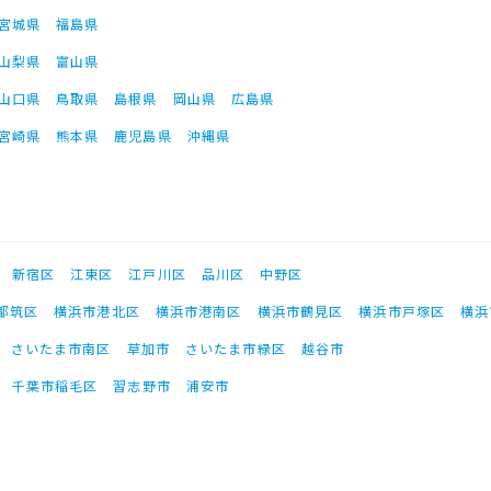
宮城県
福島県
山梨県
富山県
山口県
鳥取県
島根県
岡山県
広島県
宮崎県
熊本県
鹿児島県
沖縄県
新宿区
江東区
江戸川区
品川区
中野区
都筑区
横浜市港北区
横浜市港南区
横浜市鶴見区
横浜市戸塚区
横浜
さいたま市南区
草加市
さいたま市緑区
越谷市
千葉市稲毛区
習志野市
浦安市