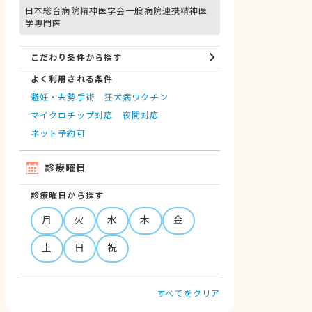
日本総合病院精神医学会一般病院連携精神医
学専門医
こだわり条件から探す
よく利用される条件
避妊・去勢手術
狂犬病ワクチン
マイクロチップ対応
夜間対応
ネット予約可
診療曜日
診療曜日から探す
月
火
水
木
金
土
日
祝
すべてをクリア