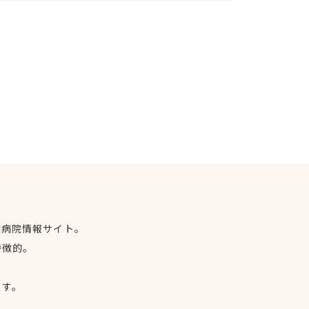
物病院情報サイト。
特徴的。
、
ます。